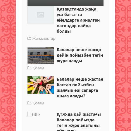
Қазақстанда жаңа
үш бағытта
әйелдерге арналған
вагондар пайда
болды
Жаңалықтар
Балалар неше жасқа
дейін пойызбен тегін
жүре алады
Қоғам
Балалар неше жастан
бастап пойызбен
жалғыз өзі сапарға
шыға алады?
Қоғам
ҚТЖ-да қай жастағы
балалар пойызда
тегін жүре алатыны
айтылды