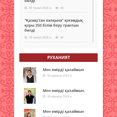
бөлді
09 тамыз 2026 ж.
40
"Қазақстан халқына" қоғамдық
қоры 350 білім беру грантын
бөлді
09 тамыз 2026 ж.
45
Қазақстанда электр энергиясын
жүздеген жылдар бойы көмірден
РУХАНИЯТ
өндірмек
09 тамыз 2026 ж.
49
Мен өмірді қалаймын
08 қараша 2024 ж.
Бүгін қай қалада ауа сапасы
нашарлайды
Мен өмірді қалаймын.
09 тамыз 2026 ж.
37
08 қараша 2024 ж.
Мемлекеттік грантқа іліге
алмаған талапкерлерге жаңа
Мен өмірді қалаймын
мүмкіндік берілді