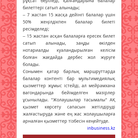
рұқсат беріледі, қалғандарына балалар
билеттері сатып алынады;
– 7 жастан 15 жасқа дейінгі балалар үшін
50% жеңілдікпен балалар билеті
ресімделеді;
– 15 жастан асқан балаларға ересек билет
сатып алынады, заңды өкілден
нотариалды куәландырылған келісім
болған жағдайда дербес жол жүруге
болады.
Сонымен қатар барлық маршруттарда
балалар контенті бар мультимедиялық
қызметтер жұмыс істейді, ал мейрамхана
вагондарында бейімделген мәзірлер
ұсынылады. "Жолаушылар тасымалы" АҚ
қызмет көрсету сапасын жетілдіруді
жалғастыруда және ең жас жолаушыларға
арналған қызметтер тізбесін кеңейтуде.
inbusiness.kz