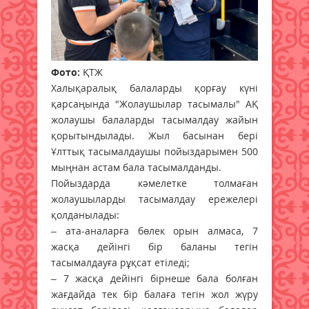
Фото:
ҚТЖ
Халықаралық балаларды қорғау күні
қарсаңында "Жолаушылар тасымалы" АҚ
жолаушы балаларды тасымалдау жайын
қорытындылады. Жыл басынан бері
Ұлттық тасымалдаушы пойыздарымен 500
мыңнан астам бала тасымалданды.
Пойыздарда кәмелетке толмаған
жолаушыларды тасымалдау ережелері
қолданылады:
– ата-аналарға бөлек орын алмаса, 7
жасқа дейінгі бір баланы тегін
тасымалдауға рұқсат етіледі;
– 7 жасқа дейінгі бірнеше бала болған
жағдайда тек бір балаға тегін жол жүру