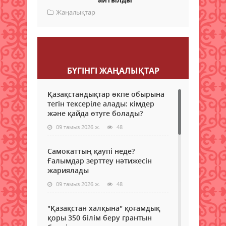
Жаңалықтар
Пікір қалдыру
БҮГІНГI ЖАҢАЛЫҚТАР
Қазақстандықтар өкпе обырына
тегін тексеріле алады: кімдер
және қайда өтуге болады?
09 тамыз 2026 ж.
48
Самокаттың қаупі неде?
Ғалымдар зерттеу нәтижесін
жариялады
09 тамыз 2026 ж.
48
"Қазақстан халқына" қоғамдық
қоры 350 білім беру грантын