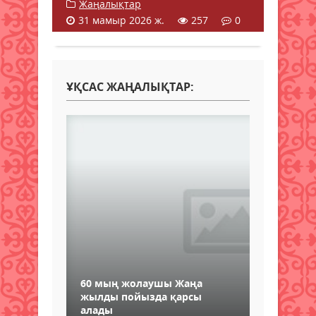
Жаңалықтар
31 мамыр 2026 ж.
257
0
ҰҚСАС ЖАҢАЛЫҚТАР:
60 мың жолаушы Жаңа
жылды пойызда қарсы
алады