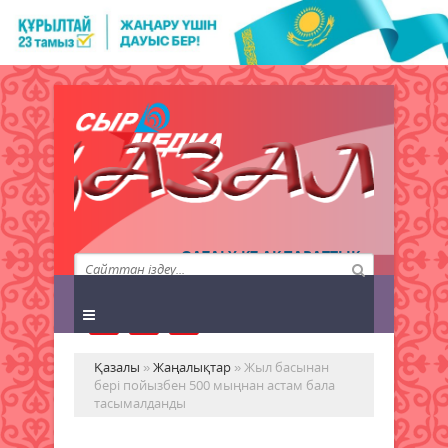
QAZALY.KZ АҚПАРАТТЫҚ
АГЕНТТІГІ
Қазалы
»
Жаңалықтар
» Жыл басынан
бері пойызбен 500 мыңнан астам бала
тасымалданды