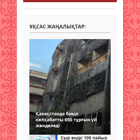
ҰҚСАС ЖАҢАЛЫҚТАР:
Қазақстанда биыл
көпқабатты 650 тұрғын үй
жөнделеді
Сыр өңірі 100 пайыз