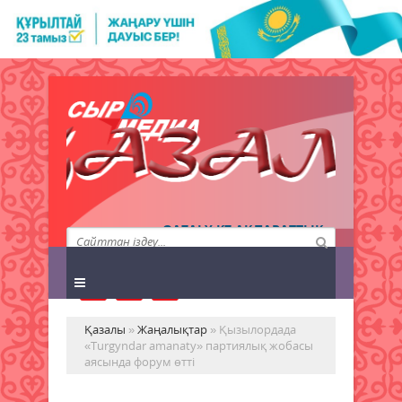
QAZALY.KZ АҚПАРАТТЫҚ
АГЕНТТІГІ
Қазалы
»
Жаңалықтар
» Қызылордада
«Turgyndar amanaty» партиялық жобасы
аясында форум өтті