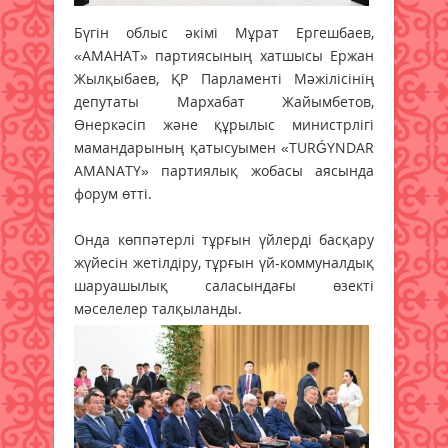
Бүгін облыс әкімі Мұрат Ергешбаев,
«АМАНАТ» партиясының хатшысы Ержан
Жылқыбаев, ҚР Парламенті Мәжілісінің
депутаты Мархабат Жайымбетов,
Өнеркәсіп және құрылыс министрлігі
мамандарының қатысуымен «TURǴYNDAR
AMANATY» партиялық жобасы аясында
форум өтті.
Онда көппәтерлі тұрғын үйлерді басқару
жүйесін жетілдіру, тұрғын үй-коммуналдық
шаруашылық саласындағы өзекті
мәселелер талқыланды.