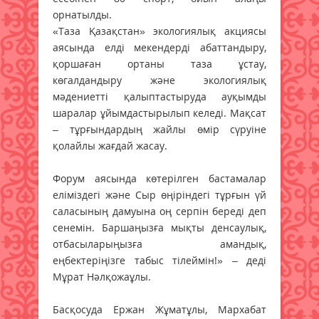
орнатылды.
«Таза Қазақстан» экологиялық акциясы
аясында елді мекендерді абаттандыру,
қоршаған ортаны таза ұстау,
көгалдандыру және экологиялық
мәдениетті қалыптастыруда ауқымды
шаралар ұйымдастырылып келеді. Мақсат
– тұрғындардың жайлы өмір сүруіне
қолайлы жағдай жасау.
Форум аясында көтерілген бастамалар
еліміздегі және Сыр өңіріндегі тұрғын үй
саласының дамуына оң серпін береді деп
сенемін. Баршаңызға мықты денсаулық,
отбасыларыңызға амандық,
еңбектеріңізге табыс тілеймін!» – деді
Мұрат Нәлқожаұлы.
Басқосуда Ержан Жұматұлы, Мархабат