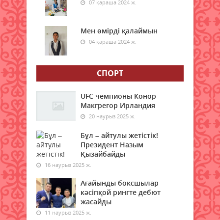
07 қараша 2024 ж.
Ғалымдар отбасында нешінші
болып туғаныңыз өміріңізге
Мен өмірді қалаймын
қалай әсер ететінін айтты
04 қараша 2024 ж.
08 тамыз 2026 ж.
47
СПОРТ
1 қыркүйектен бастап жаңа
шектеу: Қазақстанға қандай
көліктерді әкелуге тыйым
UFC чемпионы Конор
салынады?
Макгрегор Ирландия
20 наурыз 2025 ж.
08 тамыз 2026 ж.
48
Бұл – айтулы жетістік!
Гранттан қағылған
Президент Назым
талапкерлерге тағы бір
Қызайбайды
мүмкіндік: 4 мыңнан астам грант
16 наурыз 2025 ж.
бар
Ағайынды боксшылар
08 тамыз 2026 ж.
49
кәсіпқой рингте дебют
жасайды
Азаматтық белсенділік – ел
11 наурыз 2025 ж.
болашағының кепілі