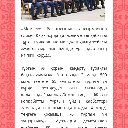
«Мемлекет басшысының тапсырмасына
сәйкес Қызылорда қаласының көпқабатты
тұрғын үйлерін ыстық сумен қамту жобасы
жүзеге асырылып, бүгінде тұрғындар оның
игілігін көруде.
Тұрғын үй қорын жаңарту тұрақты
бақылауымызда. Үш жылда 3 млрд. 500
млн. теңгеге 65 көппәтерлі тұрғын үй
күрделі жөндеуден өтті. Қызылорда
қаласында 1 млрд. 775 млн. теңгеге 60 ескі
көпқабатты тұрғын үйдің қасбеттері
заманауи панельмен қапталды, 4 млрд.
теңгеге қосымша 70 тұрғын үй
жаңартылуда. Аулаларға демеушілер
есебінен 80 спорт, ойын алаңы