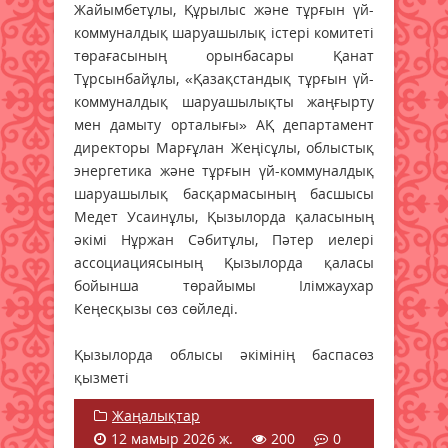
Жайымбетұлы, Құрылыс және тұрғын үй-
коммуналдық шаруашылық істері комитеті
төрағасының орынбасары Қанат
Тұрсынбайұлы, «Қазақстандық тұрғын үй-
коммуналдық шаруашылықты жаңғырту
мен дамыту орталығы» АҚ департамент
директоры Марғұлан Жеңісұлы, облыстық
энергетика және тұрғын үй-коммуналдық
шаруашылық басқармасының басшысы
Медет Усаинұлы, Қызылорда қаласының
әкімі Нұржан Сәбитұлы, Пәтер иелері
ассоциациясының Қызылорда қаласы
бойынша төрайымы Ілімжаухар
Кеңесқызы сөз сөйледі.
Қызылорда облысы әкімінің баспасөз
қызметі
Жаңалықтар
12 мамыр 2026 ж.
200
0