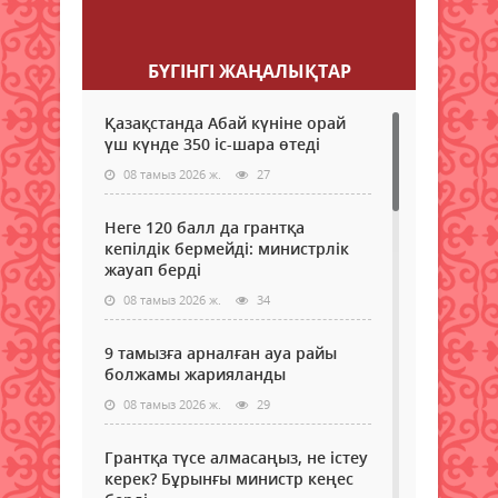
Пікір қалдыру
БҮГІНГI ЖАҢАЛЫҚТАР
Қазақстанда Абай күніне орай
үш күнде 350 іс-шара өтеді
08 тамыз 2026 ж.
27
Неге 120 балл да грантқа
кепілдік бермейді: министрлік
жауап берді
08 тамыз 2026 ж.
34
9 тамызға арналған ауа райы
болжамы жарияланды
08 тамыз 2026 ж.
29
Грантқа түсе алмасаңыз, не істеу
керек? Бұрынғы министр кеңес