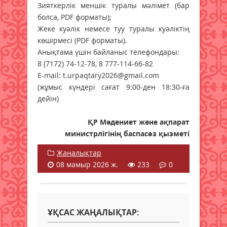
Зияткерлік меншік туралы мәлімет (бар
болса, PDF форматы);
Жеке куәлік немесе туу туралы куәліктің
көшірмесі (PDF форматы).
Анықтама үшін байланыс телефондары:
8 (7172) 74-12-78, 8 777-114-66-82
E-mail: t.urpaqtary2026@gmail.com
(жұмыс күндері сағат 9:00-ден 18:30-ға
дейін)
ҚР Мәдениет және ақпарат
министрлігінің баспасөз қызметі
Жаңалықтар
08 мамыр 2026 ж.
233
0
ҰҚСАС ЖАҢАЛЫҚТАР: