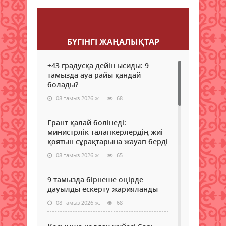
Пікір қалдыру
БҮГІНГI ЖАҢАЛЫҚТАР
+43 градусқа дейін ысиды: 9
тамызда ауа райы қандай
болады?
08 тамыз 2026 ж.
68
Грант қалай бөлінеді:
министрлік талапкерлердің жиі
қоятын сұрақтарына жауап берді
08 тамыз 2026 ж.
65
9 тамызда бірнеше өңірде
дауылды ескерту жарияланды
08 тамыз 2026 ж.
68