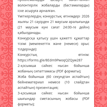
волонтерлік жобаларды (бастамаларды)
іске асыруға арналған.
Үміткерлердің конкурстық өтінімдері 2026
жылғы 21 сәуірден 21 маусым аралығында
(21 маусым күні сағат 24:00-ге дейін)
қабылданады.
Конкурсқа қатысу үшін қажетті құжаттар
тізімі (мемлекеттік және (немесе) орыс
тілдерінде):
Конкурстық өтінім:
https://forms.gle/8Edm9PwoqQZQyw287
2-қосымша сәйкес нысан бойынша
жобаның сипаттамасы (PDF форматы);
Жоба бойынша (60 секундтан аспайтын)
бейнематериал немесе (10 слайдтан
аспайтын) презентация;
3-қосымша сәйкес нысан бойынша
шығындар сметасының жобасы (PDF
форматы);