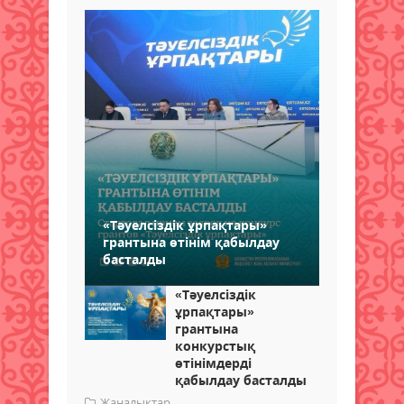
«Тәуелсіздік ұрпақтары»
грантына өтінім қабылдау
басталды
«Тәуелсіздік
ұрпақтары»
грантына
конкурстық
өтінімдерді
қабылдау басталды
Жаңалықтар