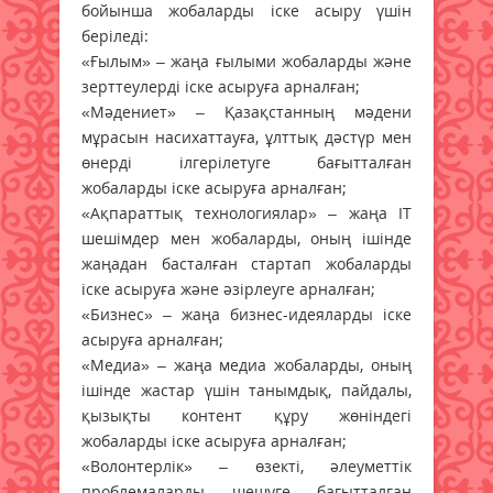
бойынша жобаларды іске асыру үшін
беріледі:
«Ғылым» – жаңа ғылыми жобаларды және
зерттеулерді іске асыруға арналған;
«Мәдениет» – Қазақстанның мәдени
мұрасын насихаттауға, ұлттық дәстүр мен
өнерді ілгерілетуге бағытталған
жобаларды іске асыруға арналған;
«Ақпараттық технологиялар» – жаңа IT
шешімдер мен жобаларды, оның ішінде
жаңадан басталған стартап жобаларды
іске асыруға және әзірлеуге арналған;
«Бизнес» – жаңа бизнес-идеяларды іске
асыруға арналған;
«Медиа» – жаңа медиа жобаларды, оның
ішінде жастар үшін танымдық, пайдалы,
қызықты контент құру жөніндегі
жобаларды іске асыруға арналған;
«Волонтерлік» – өзекті, әлеуметтік
проблемаларды шешуге бағытталған