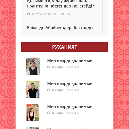
Қосымша қолдау жүйесі бар:
Грантқа ілінбегендер не істейді?
08 тамыз 2026 ж.
76
Елімізде Абай күндері басталды
08 тамыз 2026 ж.
62
РУХАНИЯТ
Қызылордада “Жасыл ел“ еңбек
жасақтарының қатысуымен
экологиялық сенбілік өтті
Мен өмірді қалаймын
08 қараша 2024 ж.
08 тамыз 2026 ж.
70
Жексенбіде еліміздің барлық
Мен өмірді қалаймын.
дерлік өңірінде дауылды
08 қараша 2024 ж.
ескерту жарияланды
08 тамыз 2026 ж.
70
Мен өмірді қалаймын
07 қараша 2024 ж.
Қазақстанда Абай күніне орай
үш күнде 350 іс-шара өтеді
08 тамыз 2026 ж.
83