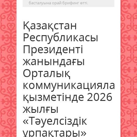
басталуына орай брифинг өтті.
Қазақстан
Республикасы
Президенті
жанындағы
Орталық
коммуникациялар
қызметінде 2026
жылғы
«Тәуелсіздік
ұрпақтары»