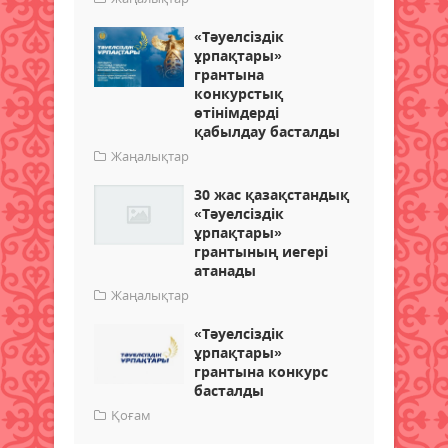
«Тәуелсіздік
ұрпақтары»
грантына
конкурстық
өтінімдерді
қабылдау басталды
Жаңалықтар
30 жас қазақстандық
«Тәуелсіздік
ұрпақтары»
грантының иегері
атанады
Жаңалықтар
«Тәуелсіздік
ұрпақтары»
грантына конкурс
басталды
Қоғам