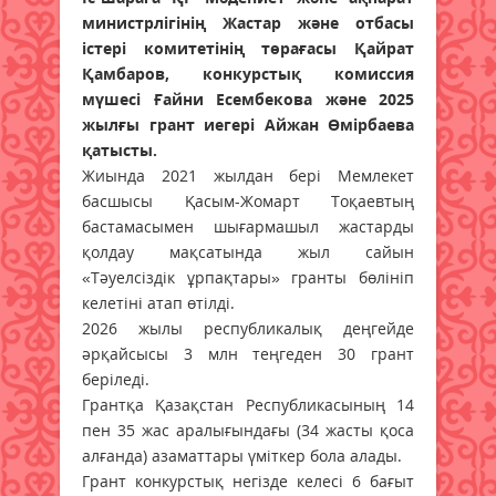
министрлігінің Жастар және отбасы
істері комитетінің төрағасы Қайрат
Қамбаров, конкурстық комиссия
мүшесі Ғайни Есембекова және 2025
жылғы грант иегері Айжан Өмірбаева
қатысты.
Жиында 2021 жылдан бері Мемлекет
басшысы Қасым-Жомарт Тоқаевтың
бастамасымен шығармашыл жастарды
қолдау мақсатында жыл сайын
«Тәуелсіздік ұрпақтары» гранты бөлініп
келетіні атап өтілді.
2026 жылы республикалық деңгейде
әрқайсысы 3 млн теңгеден 30 грант
беріледі.
Грантқа Қазақстан Республикасының 14
пен 35 жас аралығындағы (34 жасты қоса
алғанда) азаматтары үміткер бола алады.
Грант конкурстық негізде келесі 6 бағыт