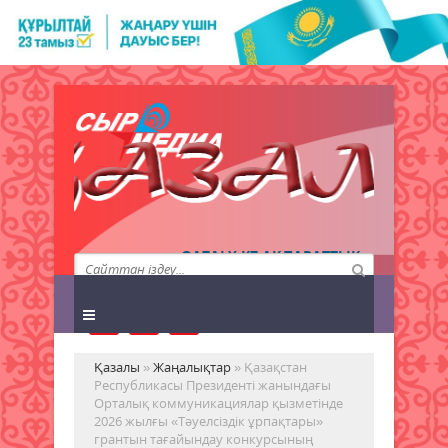
QAZALY.KZ АҚПАРАТТЫҚ
АГЕНТТІГІ
Қазалы
»
Жаңалықтар
» Қазақстан
Республикасы Президенті жанындағы
Орталық коммуникациялар қызметінде
2026 жылғы «Тәуелсіздік ұрпақтары»
грантын тағайындау конкурсының