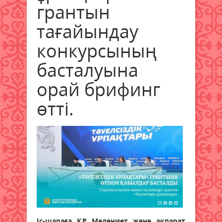
грантын
тағайындау
конкурсының
басталуына
орай брифинг
өтті.
Іс-шараға ҚР Мәдениет және ақпарат