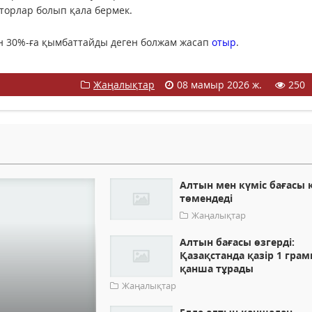
кторлар болып қала бермек.
ан 30%-ға қымбаттайды деген болжам жасап
отыр
.
Жаңалықтар
08 мамыр 2026 ж.
250
Алтын мен күміс бағасы 
төмендеді
Жаңалықтар
Алтын бағасы өзгерді:
Қазақстанда қазір 1 гра
қанша тұрады
Жаңалықтар