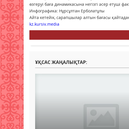
өзгеруі баға динамикасына негізгі әсер етуші фа
Инфографика: Нұрсұлтан Ерболатұлы
Айта кетейік, сарапшылар алтын бағасы қайтад
kz.kursiv.media
ҰҚСАС ЖАҢАЛЫҚТАР: