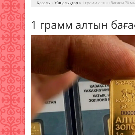
Қазалы
»
Жаңалықтар
» 1 грамм алтын бағасы 70 м
1 грамм алтын баға