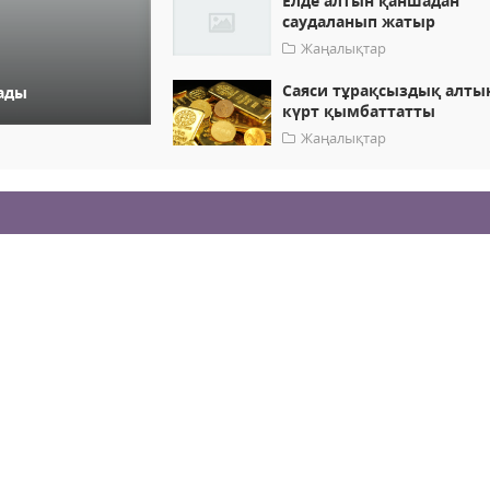
Елде алтын қаншадан
саудаланып жатыр
Жаңалықтар
Саяси тұрақсыздық алт
рады
күрт қымбаттатты
Жаңалықтар