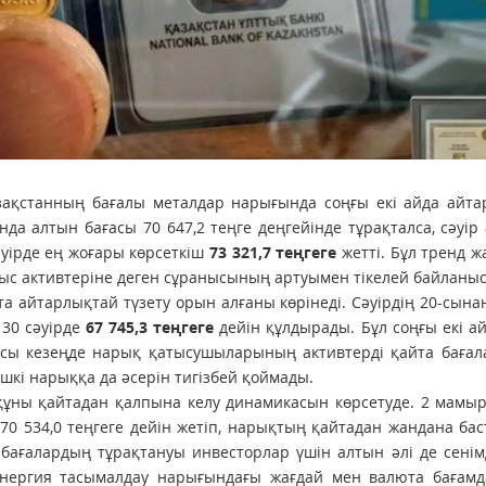
Қазақстанның бағалы металдар нарығында соңғы екі айда айт
да алтын бағасы 70 647,2 теңге деңгейінде тұрақталса, сәуі
сәуірде ең жоғары көрсеткіш
73 321,7 теңгеге
жетті. Бұл тренд 
ыс активтеріне деген сұранысының артуымен тікелей байланыс
 айтарлықтай түзету орын алғаны көрінеді. Сәуірдің 20-сына
 30 сәуірде
67 745,3 теңгеге
дейін құлдырады. Бұл соңғы екі а
і. Осы кезеңде нарық қатысушыларының активтерді қайта баға
кі нарыққа да әсерін тигізбей қоймады.
ұны қайтадан қалпына келу динамикасын көрсетуде. 2 мамыр
 70 534,0 теңгеге дейін жетіп, нарықтың қайтадан жандана ба
н бағалардың тұрақтануы инвесторлар үшін алтын әлі де сенім
 энергия тасымалдау нарығындағы жағдай мен валюта бағам