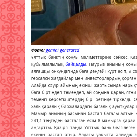
Ф
ото:
gemini generated
Ұлттық банктің соңғы мәліметтеріне сәйкес, 
құбылмалылық
байқалды
. Наурыз айының соңын
алғашқы онкүндігінде баға деңгейі күрт өсіп, 9 
геосаяси жағдайлар мен инвесторлардың қорған
Алайда сәуір айының екінші жартысында нарықта
баға біртіндеп төмендеп, ай соңына қарай, яғни
төменгі көрсеткіштердің бірі ретінде тіркелд
халықаралық биржалардағы бағалық ауытқулар іш
Мамыр айының басынан бастап бағалы алтын қ
241,1 теңгеден басталған өсім 8 мамырға қарай
аңғартты. Қазіргі таңда Ұлттық банк белгілеге
екенін растап отыр. Алдағы уақытта әлемдік