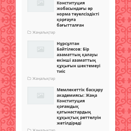
Конституция
жобасындағы әр
норма тәуелсіздікті
қорғауға
бағытталған
Жаңалықтар
Нұрсұлтан
Байтілесов: Бір
азаматтың қалауы
екінші азаматтың
құқығын шектемеуі
тиіс
Жаңалықтар
Мемлекеттік басқару
академиясы: Жаңа
Конституция
қоғамдық
қатынастардың
құқықтық реттелуін
жетілдіреді
Жаңалықтар