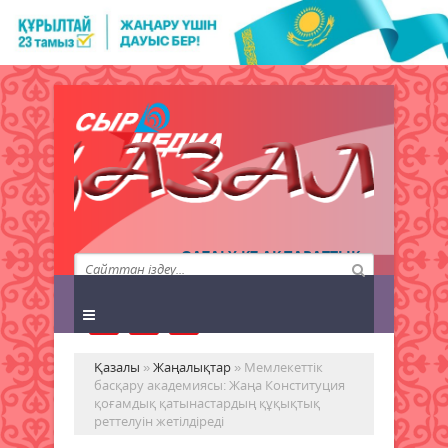
QAZALY.KZ АҚПАРАТТЫҚ
АГЕНТТІГІ
Қазалы
»
Жаңалықтар
» Мемлекеттік
басқару академиясы: Жаңа Конституция
қоғамдық қатынастардың құқықтық
реттелуін жетілдіреді