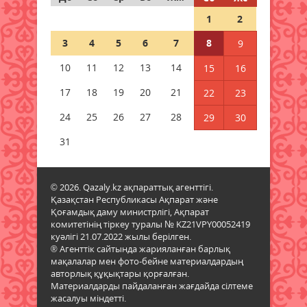
мәселелер қаралды
1
2
08 тамыз 2026 ж.
70
3
4
5
6
7
8
9
Қызылордада 2026 жылы
10
11
12
13
14
15
16
құрылысқа 177 млрд теңге
бөлінді
17
18
19
20
21
22
23
08 тамыз 2026 ж.
71
24
25
26
27
28
29
30
Жамбылда жаңа флюорит
31
зауыты салынады
08 тамыз 2026 ж.
68
© 2026. Qazaly.kz ақпараттық агенттігі.
Қазақстан Республикасы Ақпарат және
Қазақстанның басым бөлігінде
Қоғамдық даму министрлігі, Ақпарат
жауын-шашынсыз ауа райы
комитетінің тіркеу туралы № KZ21VPY00052419
күтіледі
куәлігі 21.07.2022 жылы берілген.
08 тамыз 2026 ж.
73
® Агенттік сайтында жарияланған барлық
мақалалар мен фото-бейне материалдардың
авторлық құқықтары қорғалған.
Ғалымдар «климаттық
Материалдарды пайдаланған жағдайда сілтеме
әткеншек» құбылысы туралы
жасалуы міндетті.
ескертті