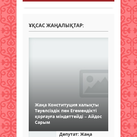
ҰҚСАС ЖАҢАЛЫҚТАР:
Жаңа Конституция халықты
Тәуелсіздік пен Егемендікті
қорғауға міндеттейді – Айдос
Сарым
Депутат: Жаңа