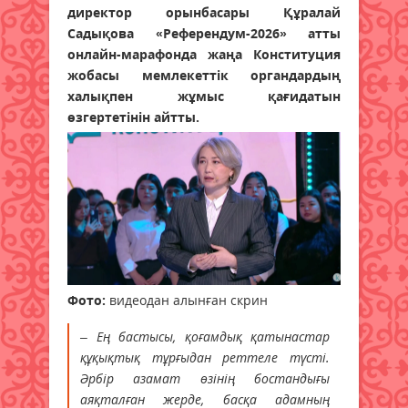
директор орынбасары Құралай
Садықова «Референдум-2026» атты
онлайн-марафонда жаңа Конституция
жобасы мемлекеттік органдардың
халықпен жұмыс қағидатын
өзгертетінін айтты.
Фото:
видеодан алынған скрин
– Ең бастысы, қоғамдық қатынастар
құқықтық тұрғыдан реттеле түсті.
Әрбір азамат өзінің бостандығы
аяқталған жерде, басқа адамның