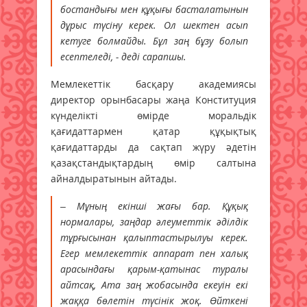
бостандығы мен құқығы басталатынын
дұрыс түсіну керек. Ол шектен асып
кетуге болмайды. Бұл заң бұзу болып
есептеледі, - деді сарапшы.
Мемлекеттік басқару академиясы
директор орынбасары жаңа Конституция
күнделікті өмірде моральдік
қағидаттармен қатар құқықтық
қағидаттарды да сақтап жүру әдетін
қазақстандықтардың өмір салтына
айналдыратынын айтады.
– Мұның екінші жағы бар. Құқық
нормалары, заңдар әлеуметтік әділдік
тұрғысынан қалыптастырылуы керек.
Егер мемлекеттік аппарат пен халық
арасындағы қарым-қатынас туралы
айтсақ, Ата заң жобасында екеуін екі
жаққа бөлетін түсінік жоқ. Өйткені