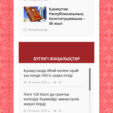
Қазақстан
Республикасының
Конституциясына –
30 жыл
Жаңалықтар
Пікір қалдыру
БҮГІНГI ЖАҢАЛЫҚТАР
Қазақстанда Абай күніне орай
үш күнде 350 іс-шара өтеді
08 тамыз 2026 ж.
64
Неге 120 балл да грантқа
кепілдік бермейді: министрлік
жауап берді
08 тамыз 2026 ж.
64