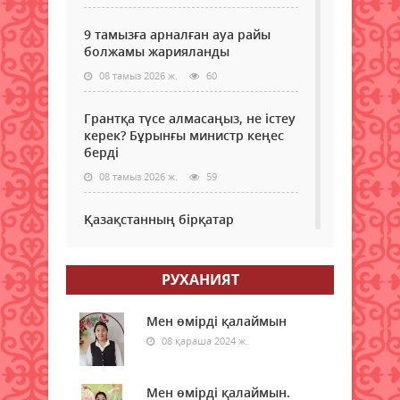
9 тамызға арналған ауа райы
болжамы жарияланды
08 тамыз 2026 ж.
60
Грантқа түсе алмасаңыз, не істеу
керек? Бұрынғы министр кеңес
берді
08 тамыз 2026 ж.
59
Қазақстанның бірқатар
өңірлеріне аптап ыстық қайта
оралады - синоптиктер
РУХАНИЯТ
08 тамыз 2026 ж.
60
Елімізде бір тәулікте үш орман
Мен өмірді қалаймын
өрті тіркелді
08 қараша 2024 ж.
08 тамыз 2026 ж.
64
Мен өмірді қалаймын.