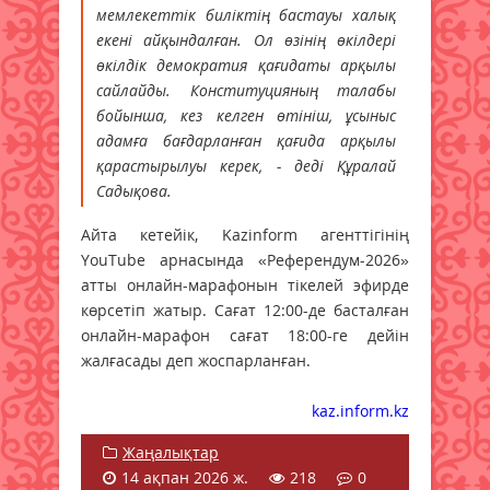
мемлекеттік биліктің бастауы халық
екені айқындалған. Ол өзінің өкілдері
өкілдік демократия қағидаты арқылы
сайлайды. Конституцияның талабы
бойынша, кез келген өтініш, ұсыныс
адамға бағдарланған қағида арқылы
қарастырылуы керек, - деді Құралай
Садықова.
Айта кетейік, Kazinform агенттігінің
YouTube арнасында «Референдум-2026»
атты онлайн-марафонын тікелей эфирде
көрсетіп жатыр. Сағат 12:00-де басталған
онлайн-марафон сағат 18:00-ге дейін
жалғасады деп жоспарланған.
kaz.inform.kz
Жаңалықтар
14 ақпан 2026 ж.
218
0