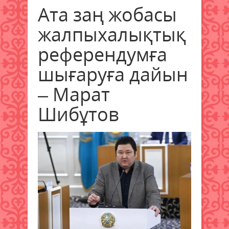
Ата заң жобасы
жалпыхалықтық
референдумға
шығаруға дайын
– Марат
Шибұтов