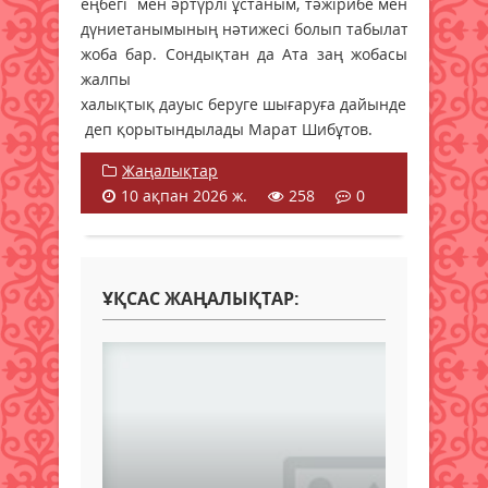
еңбегі мен әртүрлі ұстаным, тәжірибе мен
дүниетанымының нәтижесі болып табылатын
жоба бар. Сондықтан да Ата заң жобасы
жалпы
халықтық дауыс беруге шығаруға дайындеп санаймы
деп қорытындылады Марат Шибұтов.
Жаңалықтар
10 ақпан 2026 ж.
258
0
ҰҚСАС ЖАҢАЛЫҚТАР: