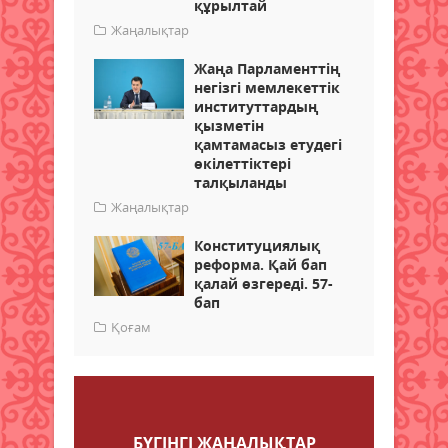
құрылтай
Жаңалықтар
Жаңа Парламенттің
негізгі мемлекеттік
институттардың
қызметін
қамтамасыз етудегі
өкілеттіктері
талқыланды
Жаңалықтар
Конституциялық
реформа. Қай бап
қалай өзгереді. 57-
бап
Қоғам
Пікір қалдыру
БҮГІНГI ЖАҢАЛЫҚТАР