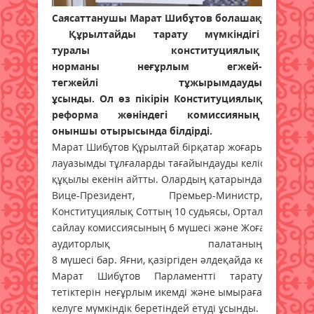
Саясаттанушы Марат Шибұтов болашақбірпалата
Құрылтайды тарату мүмкіндігі
туралы конституциялық
норманы неғұрлым егжей-
тегжейлі тұжырымдауды
ұсынды. Ол өз пікірін Конституциялық
реформа жөніндегі комиссияның
оныншы отырысында білдірді.
Марат Шибұтов Құрылтай бірқатар жоғары
лауазымды тұлғаларды тағайындауды келісуге
құқылы екенін айтты. Олардың қатарында
Вице-Президент, Премьер-Министр,
Конституциялық Соттың 10 судьясы, Орталық
сайлау комиссиясының 6 мүшесі және Жоғары
аудиторлық палатаның
8 мүшесі бар. Яғни, қазіргіден әлдеқайда көп.
Марат Шибұтов Парламентті тарату
тетіктерін неғұрлым икемді және ымыраға
келуге мүмкіндік беретіндей етуді ұсынды.