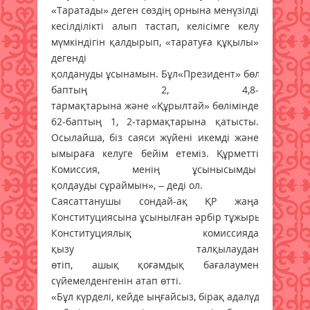
«Таратады» деген сөздің орнына менүзілді-
кесілділікті алып тастап, келісімге келу
мүмкіндігін қалдырып, «таратуға құқылы»
дегенді
қолдануды ұсынамын. Бұл«Президент» бөліміндегі 46
баптың 2, 4,8-
тармақтарына және «Құрылтай» бөліміндегі
62-баптың 1, 2-тармақтарына қатысты.
Осылайша, біз саяси жүйені икемді және
ымыраға келуге бейім етеміз. Құрметті
Комиссия, менің ұсынысымды
қолдауды сұраймын», – деді ол.
Саясаттанушы сондай-ақ ҚР жаңа
Конституциясына ұсынылған әрбір тұжырым
Конституциялық комиссияда
қызу талқылаудан
өтіп, ашық қоғамдық бағалаумен
сүйемелденгенін атап өтті.
«Бұл күрделі, кейде ыңғайсыз, бірақ адалүдеріс болд