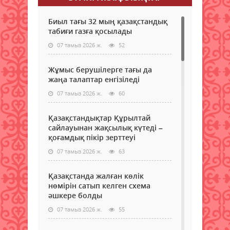
Биыл тағы 32 мың қазақстандық
табиғи газға қосылады
07 тамыз 2026 ж.
52
Жұмыс берушілерге тағы да
жаңа талаптар енгізіледі
07 тамыз 2026 ж.
60
Қазақстандықтар Құрылтай
сайлауынан жақсылық күтеді –
қоғамдық пікір зерттеуі
07 тамыз 2026 ж.
63
Қазақстанда жалған көлік
нөмірін сатып келген схема
әшкере болды
07 тамыз 2026 ж.
55