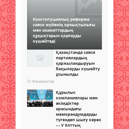
Конституциялық реформа
саяси жүйенің орнықтылығы
мен азаматтардың
құқықтарын қорғауды
күшейтеді
Қазақстанда саяси
партиялардың
қаржыландыруын
бақылауды күшейту
ұсынылды
Жаңалықтар
Құрылыс
компаниялары мен
әкімдіктер
арасындағы
меморандумдарды
түгендеп шығу керек
— V Ұлттық