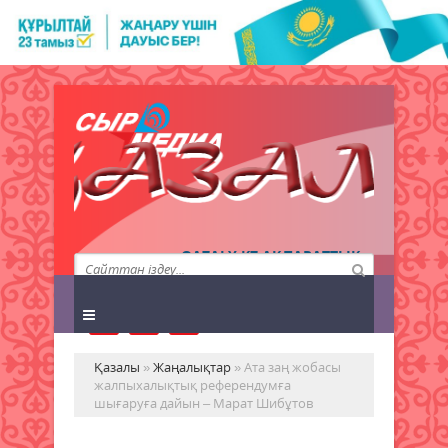
QAZALY.KZ АҚПАРАТТЫҚ
АГЕНТТІГІ
Қазалы
»
Жаңалықтар
» Ата заң жобасы
жалпыхалықтық референдумға
шығаруға дайын – Марат Шибұтов