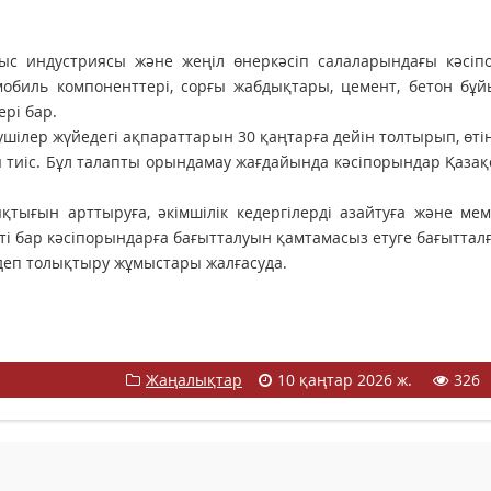
лыс индустриясы және жеңіл өнеркәсіп салаларындағы кәсіп
омобиль компоненттері, сорғы жабдықтары, цемент, бетон бұ
ері бар.
ушілер жүйедегі ақпараттарын 30 қаңтарға дейін толтырып, өті
 тиіс. Бұл талапты орындамау жағдайында кәсіпорындар Қаза
тығын арттыруға, әкімшілік кедергілерді азайтуға және мем
ті бар кәсіпорындарға бағытталуын қамтамасыз етуге бағытталғ
ндеп толықтыру жұмыстары жалғасуда.
Жаңалықтар
10 қаңтар 2026 ж.
326