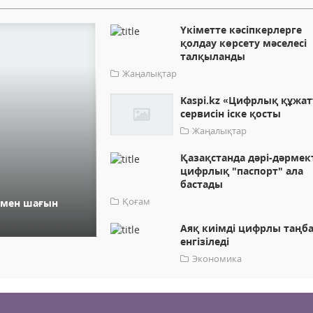
Үкіметте кәсіпкерлерге
қолдау көрсету мәселесі
талқыланды
Жаңалықтар
Kaspi.kz «Цифрлық құжат
сервисін іске қосты
Жаңалықтар
Қазақстанда дәрі-дәрмек
цифрлық "паспорт" ала
бастады
Қоғам
р мен шағын
Аяқ киімді цифрлы таңб
енгізіледі
Экономика