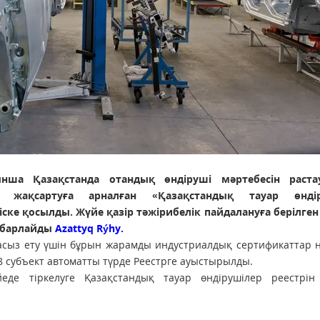
ша Қазақстанда отандық өндіруші мәртебесін раста
 жақсартуға арналған «Қазақстандық тауар өндір
ке қосылды. Жүйе қазір тәжірибелік пайдалануға берілген 
хабарлайды
Azattyq Rýhy.
асыз ету үшін бұрын жарамды индустриалдық сертификаттар н
68 субъект автоматты түрде Реестрге ауыстырылды.
еде тіркелуге Қазақстандық тауар өндірушілер реестрін 