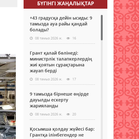
БҮГІНГI ЖАҢАЛЫҚТАР
+43 градусқа дейін ысиды: 9
ы
тамызда ауа райы қандай
болады?
08 тамыз 2026 ж.
16
Грант қалай бөлінеді:
министрлік талапкерлердің
жиі қоятын сұрақтарына
жауап берді
08 тамыз 2026 ж.
17
9 тамызда бірнеше өңірде
дауылды ескерту
жарияланды
08 тамыз 2026 ж.
20
Қосымша қолдау жүйесі бар:
Грантқа ілінбегендер не