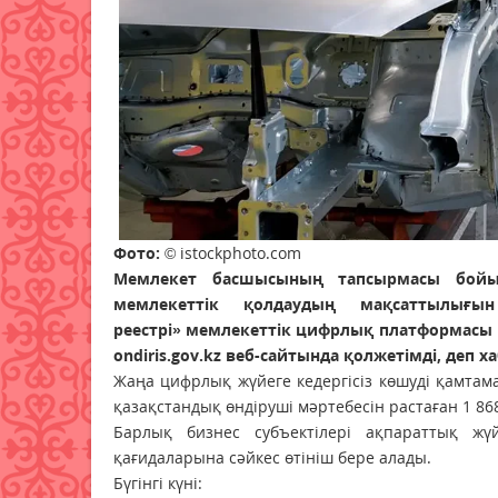
Фото:
© istockphoto.com
Мемлекет басшысының тапсырмасы бойын
мемлекеттік қолдаудың мақсаттылығын
реестрі» мемлекеттік цифрлық платформасы іс
ondiris.gov.kz веб-сайтында қолжетімді, деп 
Жаңа цифрлық жүйеге кедергісіз көшуді қамтам
қазақстандық өндіруші мәртебесін растаған 1 8
Барлық бизнес субъектілері ақпараттық жүй
қағидаларына сәйкес өтініш бере алады.
Бүгінгі күні: