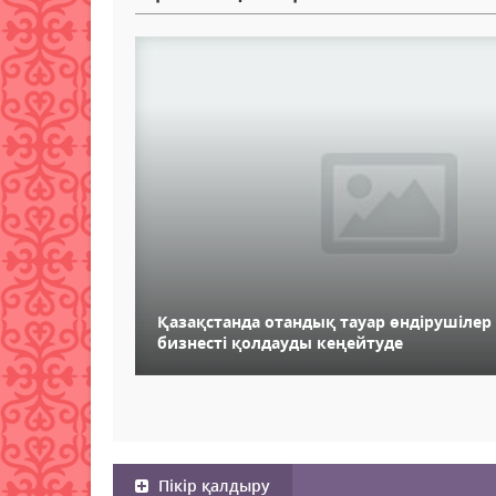
Қазақстанда отандық тауар өндірушіле
бизнесті қолдауды кеңейтуде
Пікір қалдыру