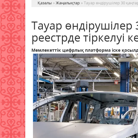
Қазалы
»
Жаңалықтар
» Тауар өндірушілер 30 қаңтар
Тауар өндірушілер 
реестрде тіркелуі к
Мемлекеттік цифрлық платформа іске қосыл