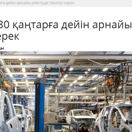
ға дейін арнайы реестрде тіркелуі керек
30 қаңтарға дейін арнай
ерек
ды