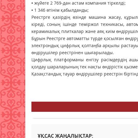
• жүйеге 2 769-дан астам компания тіркелді;
• 1 346 өтінім қабылданды;
Реестрге қазірдің өзінде машина жасау, құры
кіреді, соның ішінде теміржол техникасы, авт
керамикалық плиткалар және аяқ киім өндірушіл
Бұрын Реестрге автоматты түрде қосылған өндір
электрондық цифрлық қолтаңба арқылы растауы
өндірушілер реестрінен шығарылады.
Цифрлық платформаны енгізу рәсімдердің ашық
қолдау шараларының тек нақты өндірістік қызме
Қазақстандық тауар өндірушілер реестрін бірті
ҰҚСАС ЖАҢАЛЫҚТАР: