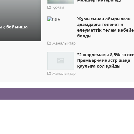
Қоғам
Жұмысынан айырылған
адамдарға төленетін
дық бойынша
әлеуметтік төлем көбейе
болды
Жаңалықтар
"2 жәрдемақы 8,5%-ға өсе
Премьер-министр жаңа
қаулыға қол қойды
Жаңалықтар