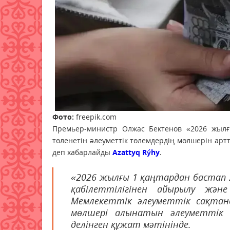
Фото:
freepik.com
Премьер-министр Олжас Бектенов «2026 жылғ
төленетін әлеуметтік төлемдердің мөлшерін арт
деп хабарлайды
Azattyq Rýhy
.
«2026 жылғы 1 қаңтардан бастап 
қабілеттілігінен айырылу жә
Мемлекеттік әлеуметтік сақтан
мөлшері алынатын әлеуметтік т
делінген құжат мәтінінде.