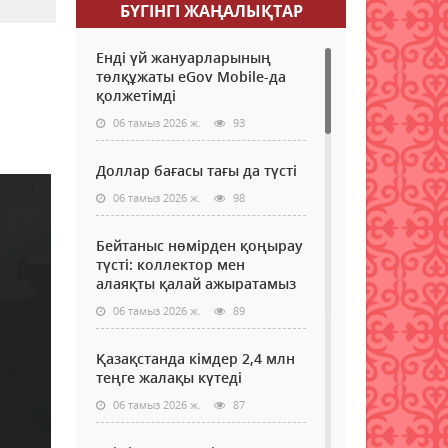
БҮГІНГI ЖАҢАЛЫҚТАР
Енді үй жануарларының
төлқұжаты eGov Mobile-да
қолжетімді
06 тамыз 2026 ж.
93
Доллар бағасы тағы да түсті
06 тамыз 2026 ж.
98
Бейтаныс нөмірден қоңырау
түсті: коллектор мен
алаяқты қалай ажыратамыз
06 тамыз 2026 ж.
89
Қазақстанда кімдер 2,4 млн
теңге жалақы күтеді
06 тамыз 2026 ж.
87