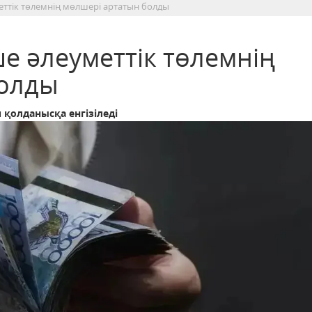
еттік төлемнің мөлшері артатын болды
е әлеуметтік төлемнің
болды
 қолданысқа енгізіледі