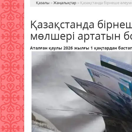
Қазалы
»
Жаңалықтар
» Қазақстанда бірнеше әлеум
Қазақстанда бірнеш
мөлшері артатын 
Аталған қаулы 2026 жылғы 1 қаңтардан бастап