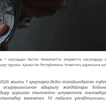
ы 1 қаңтардан бастап Мемлекеттік әлеуметтік сақтандыру 
тыру туралы» Қазақстан Республикасы Үкіметінің қаулысына қо
2026 жылғы 1 қаңтарға дейін тағайындалған еңбе
не асыраушысынан айырылу жағдайлары бойын
дыру қорынан төленетін әлеуметтік төлемдер
өлемдер көлемінен 10 пайызға ұлғайтылсын»