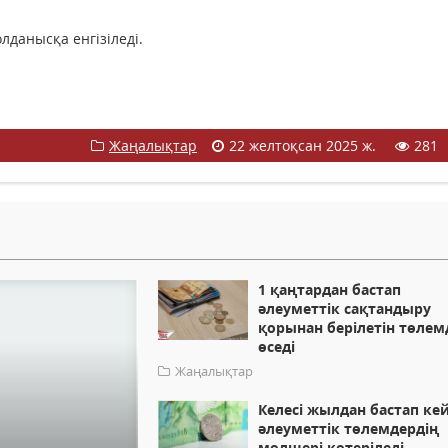
лданысқа енгізіледі.
Жаңалықтар
22 желтоқсан 2025 ж.
281
1 қаңтардан бастап
әлеуметтік сақтандыру
қорынан берілетін төлем
өседі
Жаңалықтар
Келесі жылдан бастап ке
әлеуметтік төлемдердің
мөлшері көтеріледі