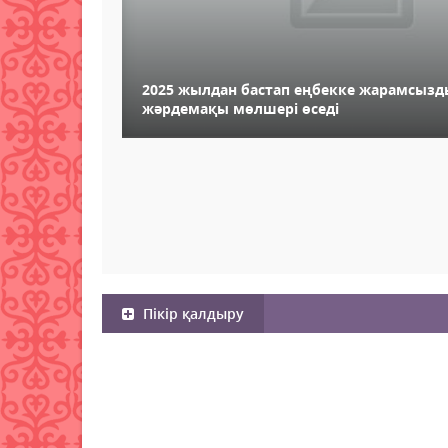
2025 жылдан бастап еңбекке жарамсыз
жәрдемақы мөлшері өседі
Пікір қалдыру