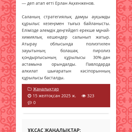
— деп атап өтті Ерлан Ақкенженов.
Саланың стратегиялық дамуы ауқымды
құрылыс кезеңімен тығыз байланысты.
Елімізде әлемдік деңгейдегі ерекше мұнай-
химиялық кешендер салынып жатыр.
Атырау облысында полиэтилен
зауытының болашақ пиролиз
қондырғысының құрылысы 30%-дан
астамына орындалды. Павлодарда
алкилат шығаратын кәсіпорынның
құрылысы басталды.
Жаңалықтар
15 желтоқсан 2025 ж.
323
0
ҰҚСАС ЖАҢАЛЫҚТАР: