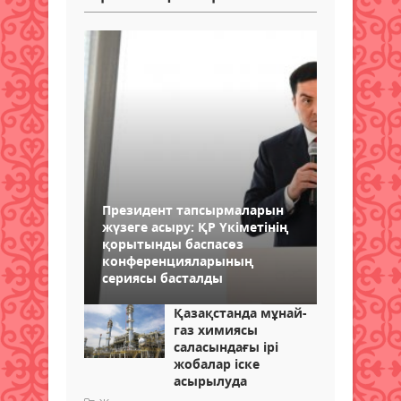
Президент тапсырмаларын
жүзеге асыру: ҚР Үкіметінің
қорытынды баспасөз
конференцияларының
сериясы басталды
Қазақстанда мұнай-
газ химиясы
саласындағы ірі
жобалар іске
асырылуда