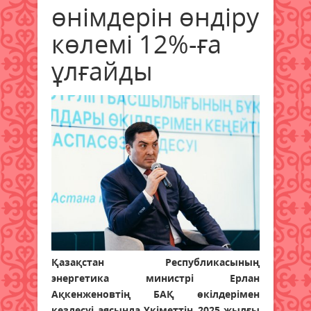
өнімдерін өндіру
көлемі 12%-ға
ұлғайды
Қазақстан Республикасының
энергетика министрі Ерлан
Ақкенженовтің БАҚ өкілдерімен
кездесуі аясында Үкіметтің 2025 жылғы