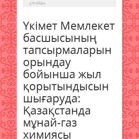
ұлғайды
Үкімет Мемлекет
басшысының
тапсырмаларын
орындау
бойынша жыл
қорытындысын
шығаруда:
Қазақстанда
мұнай-газ
химиясы