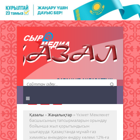
QAZALY.KZ АҚПАРАТТЫҚ
АГЕНТТІГІ
Қазалы
»
Жаңалықтар
» Үкімет Мемлекет
басшысының тапсырмаларын орындау
бойынша жыл қорытындысын
шығаруда: Қазақстанда мұнай-газ
химиясы өнімдерін өндіру көлемі 12%-ға