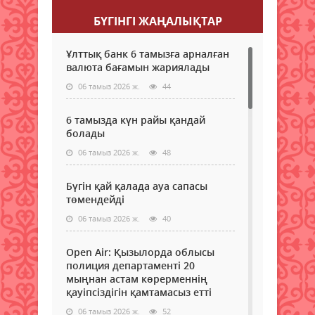
БҮГІНГI ЖАҢАЛЫҚТАР
Ұлттық банк 6 тамызға арналған
валюта бағамын жариялады
06 тамыз 2026 ж.
44
6 тамызда күн райы қандай
болады
06 тамыз 2026 ж.
48
Бүгін қай қалада ауа сапасы
төмендейді
06 тамыз 2026 ж.
40
Open Air: Қызылорда облысы
полиция департаменті 20
мыңнан астам көрерменнің
қауіпсіздігін қамтамасыз етті
06 тамыз 2026 ж.
52