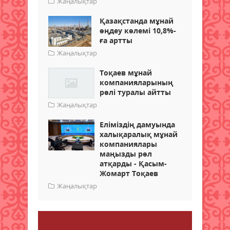
Жаңалықтар
Қазақстанда мұнай
өңдеу көлемі 10,8%-
ға артты
Жаңалықтар
Тоқаев мұнай
компанияларының
рөлі туралы айтты
Жаңалықтар
Еліміздің дамуында
халықаралық мұнай
компаниялары
маңызды рөл
атқарды - Қасым-
Жомарт Тоқаев
Жаңалықтар
Пікір қалдыру