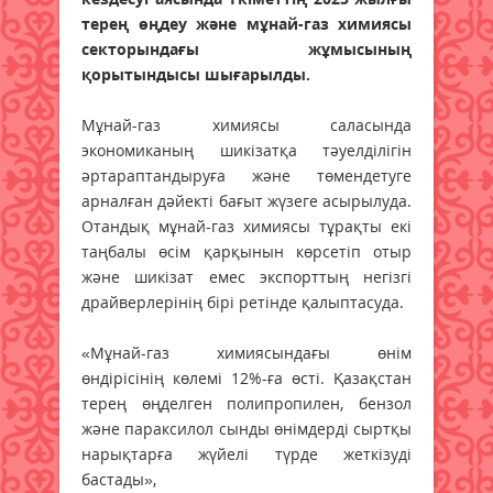
терең өңдеу және мұнай-газ химиясы
секторындағы жұмысының
қорытындысы шығарылды.
Мұнай-газ химиясы саласында
экономиканың шикізатқа тәуелділігін
әртараптандыруға және төмендетуге
арналған дәйекті бағыт жүзеге асырылуда.
Отандық мұнай-газ химиясы тұрақты екі
таңбалы өсім қарқынын көрсетіп отыр
және шикізат емес экспорттың негізгі
драйверлерінің бірі ретінде қалыптасуда.
«Мұнай-газ химиясындағы өнім
өндірісінің көлемі 12%-ға өсті. Қазақстан
терең өңделген полипропилен, бензол
және параксилол сынды өнімдерді сыртқы
нарықтарға жүйелі түрде жеткізуді
бастады»,