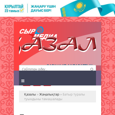
QAZALY.KZ АҚПАРАТТЫҚ
АГЕНТТІГІ
Қазалы
»
Жаңалықтар
» Батыр туралы
туындыны тамашалады