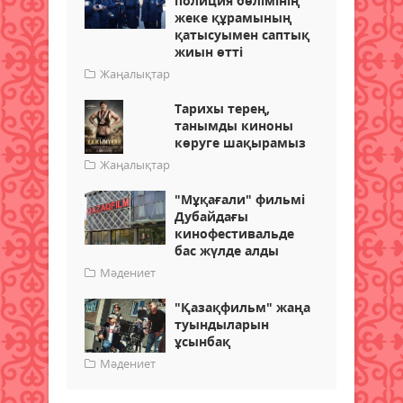
полиция бөлімінің
жеке құрамының
қатысуымен саптық
жиын өтті
Жаңалықтар
Тарихы терең,
танымды киноны
көруге шақырамыз
Жаңалықтар
"Мұқағали" фильмі
Дубайдағы
кинофестивальде
бас жүлде алды
Мәдениет
"Қазақфильм" жаңа
туындыларын
ұсынбақ
Мәдениет