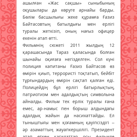
ашылған «Жас сақшы» сыныбының
оқушылары да көруге арнайы барды.
Бөлім басшылығы жеке құрамға Ғазиз
Байтасовтың батылдығы мен ерлігі
туралы жеткізіп, оның нағыз офицер
екенін атап өтті.
Фильмнің сюжеті 2011 жылдың 12
қарашасында Тараз қаласында болған
шынайы оқиғаға негізделген. Сол күні
полиция капитаны Ғазиз Байтасов өз
өмірін қиып, террористі тоқтатып, бейбіт
тұрғындардың өмірін сақтап қалған еді.
Полицейдің бұл ерлігі батырлықтың,
патриотизм мен адалдықтың символына
айналды. Фильм тек ерлік туралы ғана
емес, ар-намыс пен борыш алдындағы
адалдық жайын да насихаттайды. Ел
тыныштығы мен қоғамның қауіпсіздігі –
әр азаматтың жауапкершілігі. Президент
атап өткен қағидаттар осы фильмде