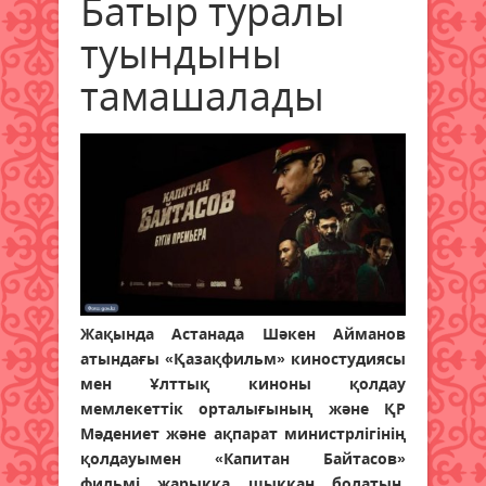
Батыр туралы
туындыны
тамашалады
Жақында Астанада Шәкен Айманов
атындағы «Қазақфильм» киностудиясы
мен Ұлттық киноны қолдау
мемлекеттік орталығының және ҚР
Мәдениет және ақпарат министрлігінің
қолдауымен «Капитан Байтасов»
фильмі жарыққа шыққан болатын.