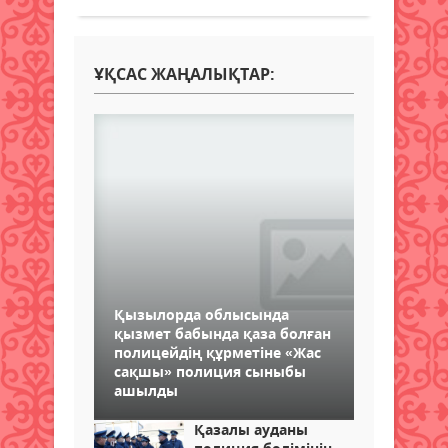
ҰҚСАС ЖАҢАЛЫҚТАР:
Қызылорда облысында
қызмет бабында қаза болған
полицейдің құрметіне «Жас
сақшы» полиция сыныбы
ашылды
Қазалы ауданы