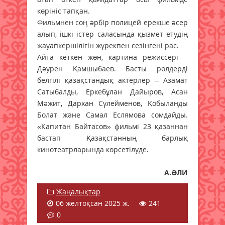
көрініс тапқан.
Фильмнен соң әрбір полицей ерекше әсер
алып, ішкі істер саласында қызмет етудің
жауапкершілігін жүрекпен сезінгені рас.
Айта кеткен жөн, картина режиссері –
Дәурен Қамшыбаев. Басты рөлдерді
белгілі қазақстандық актерлер – Азамат
Сатыбалды, Еркебұлан Дайыров, Асан
Мәжит, Дархан Сүлейменов, Қобыланды
Болат және Самал Еслямова сомдайды.
«Капитан Байтасов» фильмі 23 қазаннан
бастап Қазақстанның барлық
кинотеатрларында көрсетілуде.
А.ӘЛИ
Жаңалықтар
06 желтоқсан 2025 ж.
241
0