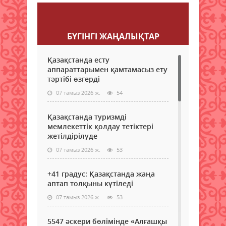
Пікір қалдыру
БҮГІНГI ЖАҢАЛЫҚТАР
Қазақстанда есту
аппараттарымен қамтамасыз ету
тәртібі өзгерді
07 тамыз 2026 ж.
54
Қазақстанда туризмді
мемлекеттік қолдау тетіктері
жетілдірілуде
07 тамыз 2026 ж.
53
+41 градус: Қазақстанда жаңа
аптап толқыны күтіледі
07 тамыз 2026 ж.
53
5547 әскери бөлімінде «Алғашқы