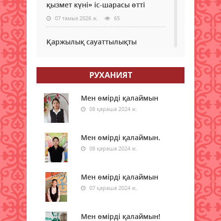
қызмет күні» іс-шарасы өтті
07 тамыз 2026 ж.
65
Қаржылық сауаттылықты
арттыруға бағытталған кездесу
өтті
РУХАНИЯТ
07 тамыз 2026 ж.
57
Ауыл шаруашылығы – өңір
Мен өмірді қалаймын
экономикасының негізгі тірегі
08 қараша 2024 ж.
07 тамыз 2026 ж.
62
Мен өмірді қалаймын.
Бүгін шетел валютасы қанша
08 қараша 2024 ж.
теңгеден саудаланып жатыр
07 тамыз 2026 ж.
53
Мен өмірді қалаймын
07 қараша 2024 ж.
Бүгін бірнеше қалада ауа сапасы
төмендейді
07 тамыз 2026 ж.
47
Мен өмірді қалаймын!