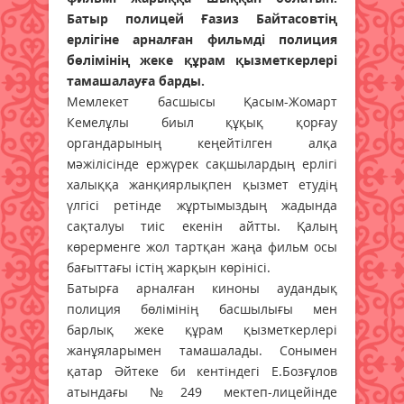
Батыр полицей Ғазиз Байтасовтің
ерлігіне арналған фильмді полиция
бөлімінің жеке құрам қызметкерлері
тамашалауға барды.
Мемлекет басшысы Қасым-Жомарт
Кемелұлы биыл құқық қорғау
органдарының кеңейтілген алқа
мәжілісінде ержүрек сақшылардың ерлігі
халыққа жанқиярлықпен қызмет етудің
үлгісі ретінде жұртымыздың жадында
сақталуы тиіс екенін айтты. Қалың
көрерменге жол тартқан жаңа фильм осы
бағыттағы істің жарқын көрінісі.
Батырға арналған киноны аудандық
полиция бөлімінің басшылығы мен
барлық жеке құрам қызметкерлері
жанұяларымен тамашалады. Сонымен
қатар Әйтеке би кентіндегі Е.Бозғұлов
атындағы №249 мектеп-лицейінде