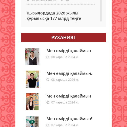
Қызылордада 2026 жылы
құрылысқа 177 млрд теңге
бөлінді
08 тамыз 2026 ж.
54
РУХАНИЯТ
Жамбылда жаңа флюорит
зауыты салынады
Мен өмірді қалаймын
08 қараша 2024 ж.
08 тамыз 2026 ж.
50
Қазақстанның басым бөлігінде
Мен өмірді қалаймын.
жауын-шашынсыз ауа райы
08 қараша 2024 ж.
күтіледі
08 тамыз 2026 ж.
53
Мен өмірді қалаймын
07 қараша 2024 ж.
Ғалымдар «климаттық
әткеншек» құбылысы туралы
ескертті
Мен өмірді қалаймын!
08 тамыз 2026 ж.
55
07 қараша 2024 ж.