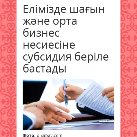
Елімізде шағын
және орта
бизнес
несиесіне
субсидия беріле
бастады
Фото:
pixabay.com