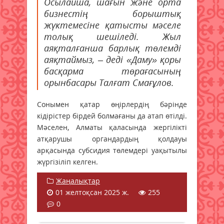
Осылайша, шағын және орта
бизнестің борыштық
жүктемесіне қатысты мәселе
толық шешіледі. Жыл
аяқталғанша барлық төлемді
аяқтаймыз, – деді «Даму» қоры
басқарма төрағасының
орынбасары Талғат Смағұлов.
Сонымен қатар өңірлердің бәрінде
кідірістер бірдей болмағаны да атап өтілді.
Мәселен, Алматы қаласында жергілікті
атқарушы органдардың қолдауы
арқасында субсидия төлемдері уақытылы
жүргізіліп келген.
Жаңалықтар
01 желтоқсан 2025 ж.
255
0