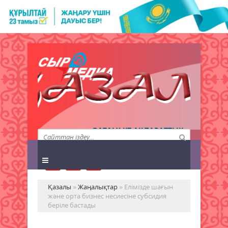
QAZALY.KZ АҚПАРАТТЫҚ
АГЕНТТІГІ
Қазалы
»
Жаңалықтар
» Елімізде шағын
және орта бизнес несиесіне субсидия
беріле бастады