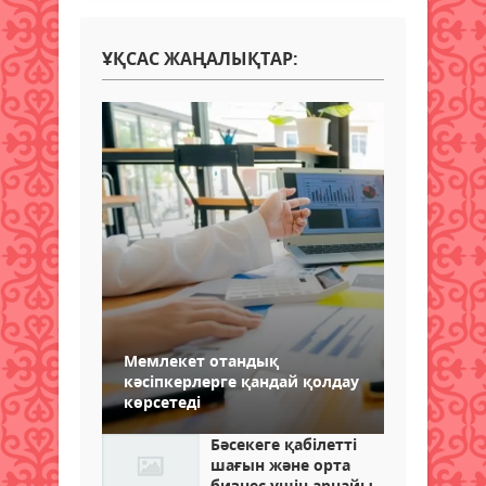
ҰҚСАС ЖАҢАЛЫҚТАР:
Мемлекет отандық
кәсіпкерлерге қандай қолдау
көрсетеді
Бәсекеге қабілетті
шағын және орта
бизнес үшін арнайы