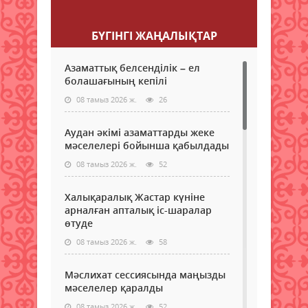
Пікір қалдыру
БҮГІНГI ЖАҢАЛЫҚТАР
Азаматтық белсенділік – ел
болашағының кепілі
08 тамыз 2026 ж.
26
Аудан әкімі азаматтарды жеке
мәселелері бойынша қабылдады
08 тамыз 2026 ж.
52
Халықаралық Жастар күніне
арналған апталық іс-шаралар
өтуде
08 тамыз 2026 ж.
58
Мәслихат сессиясында маңызды
мәселелер қаралды
08 тамыз 2026 ж.
52