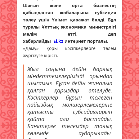
Шағын және орта бизнестің
қабылданған жобаларына субсидия
төлеу үшін Үкімет қаражат бөлді. Бұл
туралы Ұлттық экономика министрлігі
мәлім етті, деп
хабарлайды
El.kz
интернет порталы.
«Даму» қоры кәсіпкерлерге төлем
жүргізуге кірісті.
Жыл соңына дейін барлық
міндеттемелерімізді орындап
шығамыз. Бұған дейін жиналып
қалған қарыздар өтелуде.
Кәсіпкерлер бұрын төлеген
пайыздық мөлшерлемелеріне
қатысты субсидияларын
қайта ала бастайды.
Банктерге төлемдер толық
көлемде аударылады.