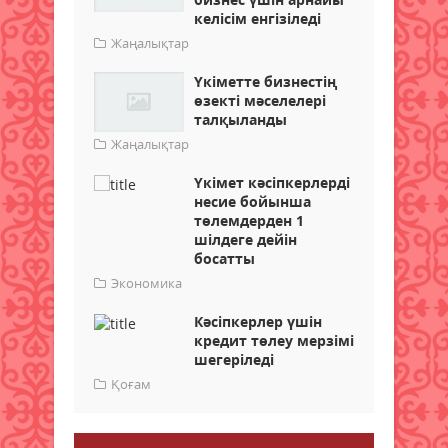
келісім енгізіледі
Жаңалықтар
Үкіметте бизнестің
өзекті мәселелері
талқыланды
Жаңалықтар
Үкімет кәсіпкерлерді
несие бойынша
төлемдерден 1
шілдеге дейін
босатты
Экономика
Кәсіпкерлер үшін
кредит төлеу мерзімі
шегеріледі
Қоғам