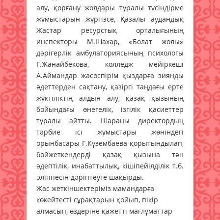
алу, қорғану жолдары туралы түсіндірме
жұмыстарын жүргізсе, Қазалы аудандық
Жастар ресурстық орталығының
инспекторы М.Шахар, «Болат жолы»
дәрігерлік амбулаториясының психологы
Г.Жанайбекова, колледж мейіркеші
А.Аймандар жасөспірім қыздарға зиянды
әдеттерден сақтану, қазіргі таңдағы ерте
жүктіліктің алдын алу, қазақ қызының
бойындағы өнегелік, ізгілік қасиеттер
туралы айтты. Шараны директордың
тәрбие ісі жұмыстары жөніндегі
орынбасары Г.Күзембаева қорытындылап,
бойжеткендерді қазақ қызына тән
әдептілік, инабаттылық, кішіпейілділік т.б.
әліппесін дәріптеуге шақырды.
Жас жеткіншектеріміз мамандарға
көкейтесті сұрақтарын қойып, пікір
алмасып, өздеріне қажетті мағлұматтар