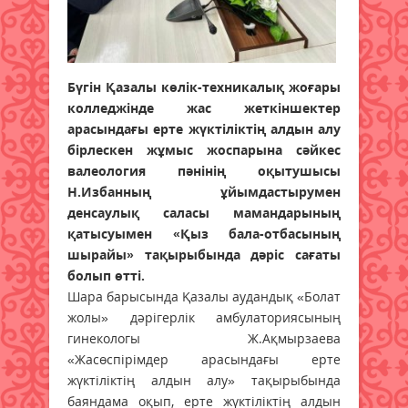
Бүгін Қазалы көлік-техникалық жоғары
колледжінде жас жеткіншектер
арасындағы ерте жүктіліктің алдын алу
бірлескен жұмыс жоспарына сәйкес
валеология пәнінің оқытушысы
Н.Избанның ұйымдастырумен
денсаулық саласы мамандарының
қатысуымен «Қыз бала-отбасының
шырайы» тақырыбында дәріс сағаты
болып өтті.
Шара барысында Қазалы аудандық «Болат
жолы» дәрігерлік амбулаториясының
гинекологы Ж.Ақмырзаева
«Жасөспірімдер арасындағы ерте
жүктіліктің алдын алу» тақырыбында
баяндама оқып, ерте жүктіліктің алдын