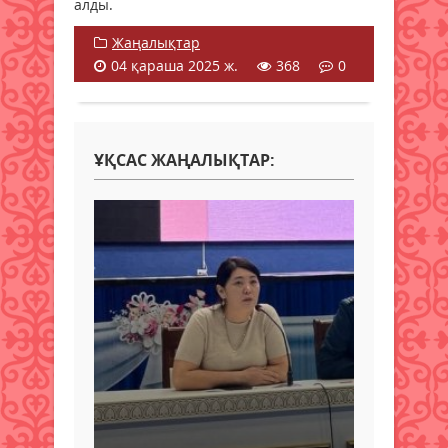
алды.
Жаңалықтар
04 қараша 2025 ж.
368
0
ҰҚСАС ЖАҢАЛЫҚТАР: