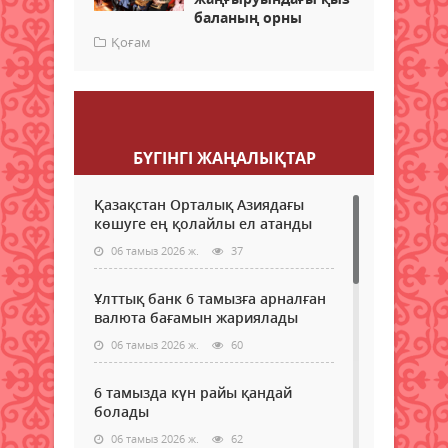
баланың орны
Қоғам
Пікір қалдыру
БҮГІНГI ЖАҢАЛЫҚТАР
Қазақстан Орталық Азиядағы
көшуге ең қолайлы ел атанды
06 тамыз 2026 ж.
37
Ұлттық банк 6 тамызға арналған
валюта бағамын жариялады
06 тамыз 2026 ж.
60
6 тамызда күн райы қандай
болады
06 тамыз 2026 ж.
62