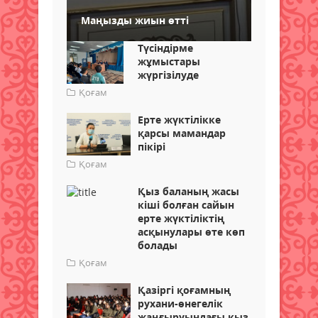
Маңызды жиын өтті
Түсіндірме
жұмыстары
жүргізілуде
Қоғам
Ерте жүктілікке
қарсы мамандар
пікірі
Қоғам
Қыз баланың жасы
кіші болған сайын
ерте жүктіліктің
асқынулары өте көп
болады
Қоғам
Қазіргі қоғамның
рухани-өнегелік
жаңғыруындағы қыз