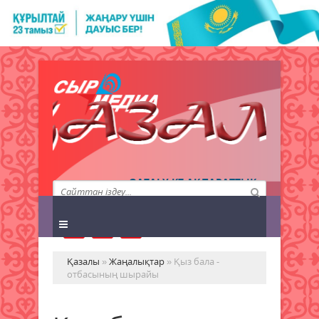
QAZALY.KZ АҚПАРАТТЫҚ
АГЕНТТІГІ
Қазалы
»
Жаңалықтар
» Қыз бала -
отбасының шырайы