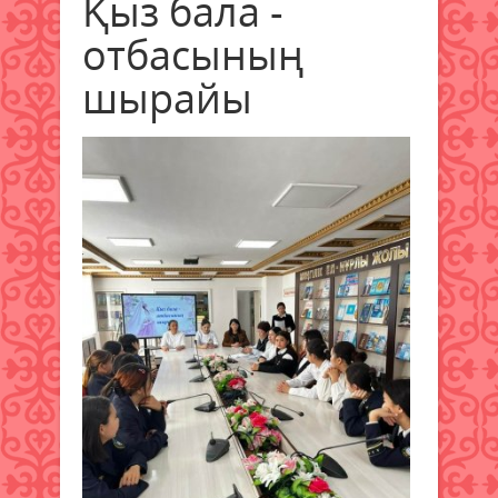
Қыз бала -
отбасының
шырайы