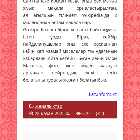
Сайтты іске қосқан кезде онда 885 мыңға
жуық мақала орналастырылған,
ал ағылшын тіліндегі Wikipedia-да 8
миллионнан астам мақала бар.
Grokipedia.com бірнеше сағат бойы жұмыс
істеп тұрды. Бірақ кейбір
пайдаланушылар оны іске қосқаннан
кейін көп ұзамай мәселелер туындағанын
хабарлады.Айта кетейік, бұған дейін Илон
Масктың фото мен видео жасауға
арналған нейрондық желісі тегін
болатыны туралы жазған болатынбыз.
kaz.inform.kz
Жаңалықтар
28 қазан 2025 ж.
370
0