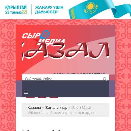
QAZALY.KZ АҚПАРАТТЫҚ
АГЕНТТІГІ
Қазалы
»
Жаңалықтар
» Илон Маск
Wikipedia-ға балама жасап шығарды