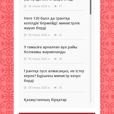
08 тамыз 2026 ж.
27
Неге 120 балл да грантқа
кепілдік бермейді: министрлік
жауап берді
08 тамыз 2026 ж.
32
9 тамызға арналған ауа райы
болжамы жарияланды
08 тамыз 2026 ж.
29
Грантқа түсе алмасаңыз, не істеу
керек? Бұрынғы министр кеңес
берді
08 тамыз 2026 ж.
35
Қазақстанның бірқатар
өңірлеріне аптап ыстық қайта
оралады - синоптиктер