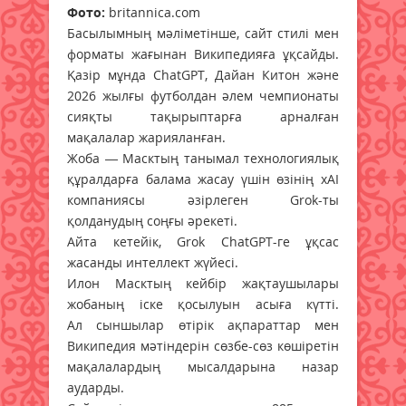
Фото:
britannica.com
Басылымның мәліметінше, сайт стилі мен
форматы жағынан Википедияға ұқсайды.
Қазір мұнда ChatGPT, Дайан Китон және
2026 жылғы футболдан әлем чемпионаты
сияқты тақырыптарға арналған
мақалалар жарияланған.
Жоба — Масктың танымал технологиялық
құралдарға балама жасау үшін өзінің хAI
компаниясы әзірлеген Grok-ты
қолданудың соңғы әрекеті.
Айта кетейік, Grok ChatGPT-ге ұқсас
жасанды интеллект жүйесі.
Илон Масктың кейбір жақтаушылары
жобаның іске қосылуын асыға күтті.
Ал сыншылар өтірік ақпараттар мен
Википедия мәтіндерін сөзбе-сөз көшіретін
мақалалардың мысалдарына назар
аударды.