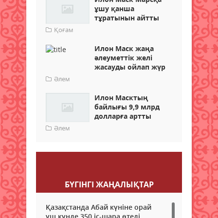
ұшу қанша
тұратынын айтты
Қоғам
Илон Маск жаңа
әлеуметтік желі
жасауды ойлап жүр
Әлем
Илон Масктың
байлығы 9,9 млрд
долларға артты
Әлем
Пікір қалдыру
БҮГІНГI ЖАҢАЛЫҚТАР
Қазақстанда Абай күніне орай
үш күнде 350 іс-шара өтеді