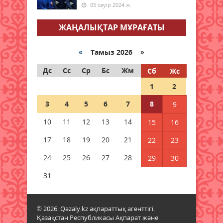
05 сәуір 2024 ж.
Халықаралық Жастар күніне
арналған апталық іс-шаралар
ЖАҢАЛЫҚТАР МҰРАҒАТЫ
өтуде
08 тамыз 2026 ж.
72
«
Тамыз 2026 »
Мәслихат сессиясында маңызды
Дс
Сс
Ср
Бс
Жм
Сб
Жс
мәселелер қаралды
1
2
08 тамыз 2026 ж.
66
3
4
5
6
7
8
9
Қызылордада 2026 жылы
10
11
12
13
14
15
16
құрылысқа 177 млрд теңге
бөлінді
17
18
19
20
21
22
23
08 тамыз 2026 ж.
67
24
25
26
27
28
29
30
Жамбылда жаңа флюорит
31
зауыты салынады
08 тамыз 2026 ж.
64
© 2026. Qazaly.kz ақпараттық агенттігі.
Қазақстан Республикасы Ақпарат және
Қазақстанның басым бөлігінде