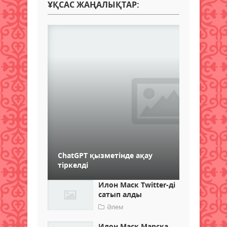
ҰҚСАС ЖАҢАЛЫҚТАР:
ChatGPT қызметінде ақау
тіркелді
Илон Маск Twitter-ді
сатып алды
Әлем
Илон Маск Марсқа