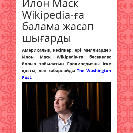
Илон Маск
Wikipedia-ға
балама жасап
шығарды
Америкалық кәсіпкер, әрі миллиардер
Илон Маск Wikipedia-ға бәсекелес
болып табылатын Грокипедияны іске
қосты, деп хабарлайды
The Washington
Post
.