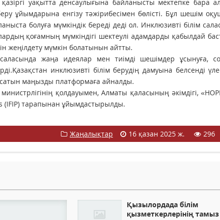
қазіргі уақытта денсаулығына байланысты мектепке бара а
беру ұйымдарына енгізу тәжірибесімен бөлісті. Бұл шешім оқ
аныста болуға мүмкіндік береді деді ол. Инклюзивті білім сал
алардың қоғамның мүмкіндігі шектеулі адамдарды қабылдай ба
ін жеңілдету мүмкін болатынын айтты.
у саласында жаңа идеялар мен тиімді шешімдер ұсынуға, со
ерді.Қазақстан инклюзивті білім берудің дамуына белсенді үл
ғысатын маңызды платформаға айналды.
ту министрлігінің қолдауымен, Алматы қаласының әкімдігі, «HO
ners (IFIP) тарапынан ұйымдастырылды.
Жаңалықтар
16 қазан 2025 ж.
296
Қызылордада білім
қызметкерлерінің тамыз