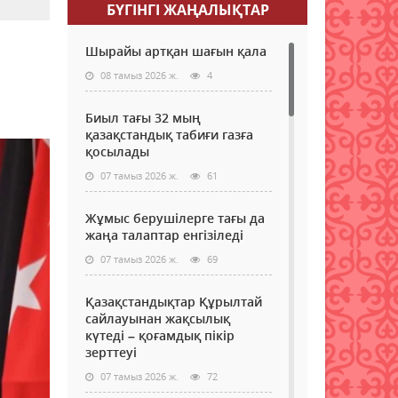
БҮГІНГI ЖАҢАЛЫҚТАР
Шырайы артқан шағын қала
08 тамыз 2026 ж.
4
Биыл тағы 32 мың
қазақстандық табиғи газға
қосылады
07 тамыз 2026 ж.
61
Жұмыс берушілерге тағы да
жаңа талаптар енгізіледі
07 тамыз 2026 ж.
69
Қазақстандықтар Құрылтай
сайлауынан жақсылық
күтеді – қоғамдық пікір
зерттеуі
07 тамыз 2026 ж.
72