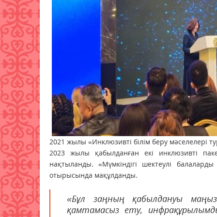
2021 жылы «Инклюзивті білім беру мәселелері ту
2023 жылы қабылданған екі инклюзивті пак
нақтыланды. «Мүмкіндігі шектеулі балалард
отырысында мақұлданды.
«Бұл заңның қабылдануы маңыз
қамтамасыз ету, инфрақұрылымд