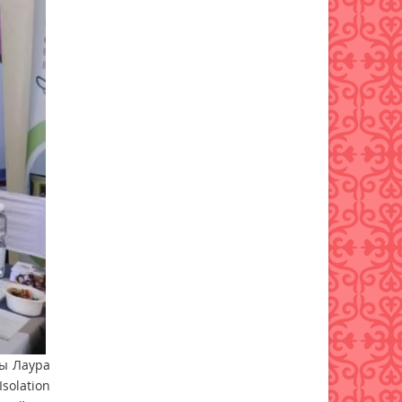
қамтамасыз ету тәртібі
өзгерді
07 тамыз 2026 ж.
70
шы Лаура
solation