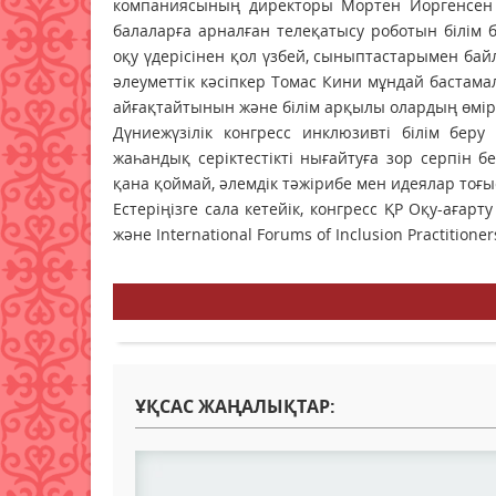
компаниясының директоры Мортен Йоргенсен 
балаларға арналған телеқатысу роботын білім 
оқу үдерісінен қол үзбей, сыныптастарымен байл
әлеуметтік кәсіпкер Томас Кини мұндай бастам
айғақтайтынын және білім арқылы олардың өмір
Дүниежүзілік конгресс инклюзивті білім бер
жаһандық серіктестікті нығайтуға зор серпін б
қана қоймай, әлемдік тәжірибе мен идеялар то
Естеріңізге сала кетейік, конгресс ҚР Оқу-ағар
және International Forums of Inclusion Practitio
ҰҚСАС ЖАҢАЛЫҚТАР: