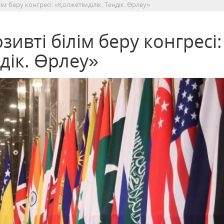
ім беру конгресі: «Қолжетімділік. Теңдік. Өрлеу»
ивті білім беру конгресі:
дік. Өрлеу»