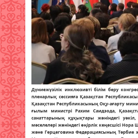
Дүниежүзілік инклюзивті білім беру конгре
пленарлық сессияға Қазақстан Республикас
Қазақстан Республикасының Оқу-ағарту мини
ғылым министрі Рахим Саидзода, Қазақст
санаттарының құқықтары жөніндегі уәкіл,
мәселелері жөніндегі өңірлік кеңесшісі Нора
және Герцеговина Федерациясының Тәрбие жән