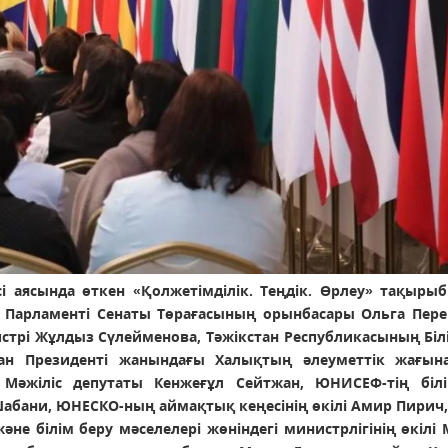
сі аясында өткен «Қолжетімділік. Теңдік. Өрлеу» тақыры
ы Парламенті Сенаты Төрағасының орынбасары Ольга Пере
стрі Жұлдыз Сүлейменова, Тәжікстан Республикасының Біл
ан Президенті жанындағы Халықтың әлеуметтік жағын
 Мәжіліс депутаты Кенжеғұл Сейтжан, ЮНИСЕФ-тің біл
 Шабани, ЮНЕСКО-ның аймақтық кеңесінің өкілі Амир Пирич,
е білім беру мәселелері жөніндегі министрлігінің өкілі 