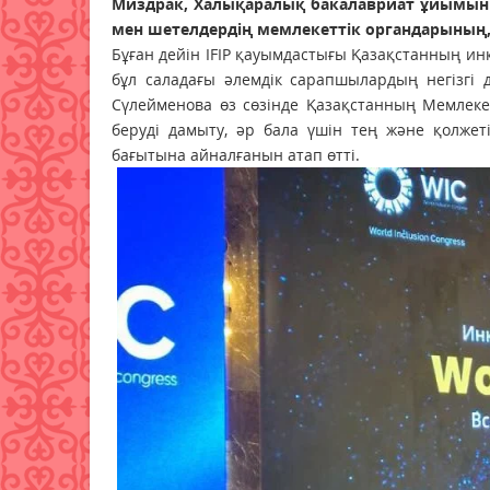
Миздрак, Халықаралық бакалавриат ұйымыны
мен шетелдердің мемлекеттік органдарының
Бұған дейін IFIP қауымдастығы Қазақстанның инкл
бұл саладағы әлемдік сарапшылардың негізгі 
Сүлейменова өз сөзінде Қазақстанның Мемлек
беруді дамыту, әр бала үшін тең және қолжет
бағытына айналғанын атап өтті.