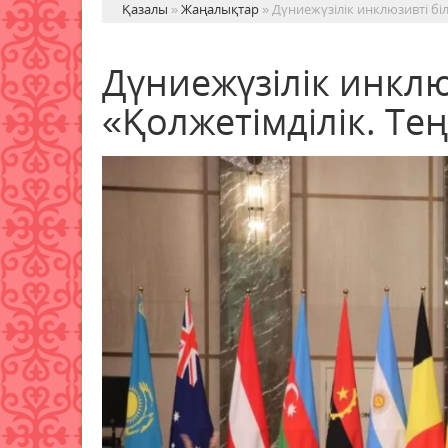
Қазалы
»
Жаңалықтар
» Дүниежүзілік инклюзивті біл
Дүниежүзілік инклюз
«Қолжетімділік. Тең