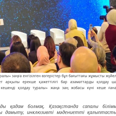
ралы» заңға енгізілген өзгерістер бұл бағыттағы жұмысты жүйел
ет арқылы ерекше қажеттілігі бар азаматтарды қолдау ш
ы кешенді қолдау туралы» жаңа заң жобасы күні кеше ғана
ды қадам болмақ. Қазақстанда сапалы білім
ы дамыту, инклюзивті мәдениетті қалыптаст