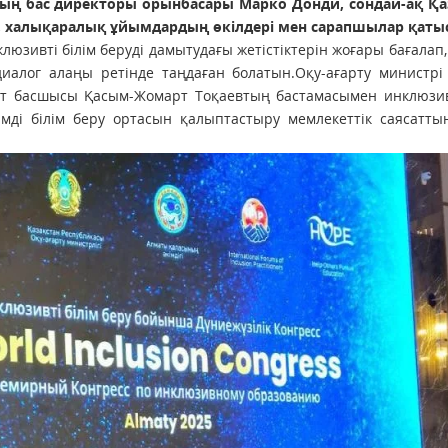
ң бас директоры орынбасары Марко Донди, сондай-ақ Қа
, халықаралық ұйымдардың өкілдері мен сарапшылар қаты
юзивті білім беруді дамытудағы жетістіктерін жоғары бағалап, 
диалог алаңы ретінде таңдаған болатын.Оқу-ағарту министр
ет басшысы Қасым-Жомарт Тоқаевтың бастамасымен инклюзивт
імді білім беру ортасын қалыптастыру мемлекеттік саясатт