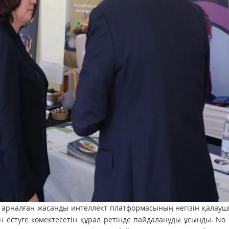
а арналған жасанды интеллект платформасының негізін қалау
 естуге көмектесетін құрал ретінде пайдалануды ұсынды. No I