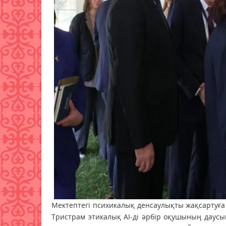
Мектептегі психикалық денсаулықты жақсартуғ
Тристрам этикалық AI-ді әрбір оқушының даусын