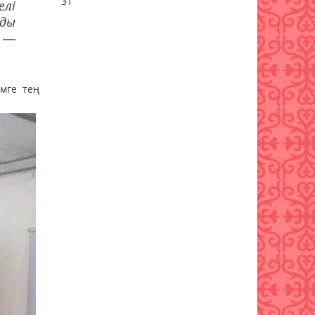
31
елі
07 тамыз 2026 ж.
68
нды
, —
Қазақстанға кеспе тас,
жиектастар мен гранит
әкелуге тыйым салынды:
мге тең
тізбе нақтыланды
07 тамыз 2026 ж.
64
Қазақстанға Ираннан +41°С-
қа дейінгі аптап ыстық
келеді
07 тамыз 2026 ж.
61
«Дауыс беру учаскесін қалай
табуға болады?»
07 тамыз 2026 ж.
68
Қазақстанда есту
аппараттарымен