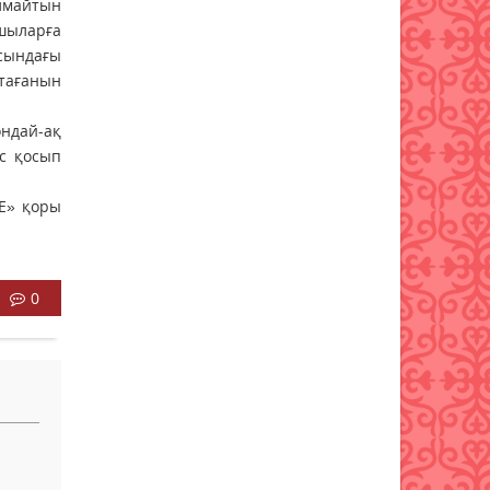
лмайтын
ушыларға
асындағы
стағанын
ндай-ақ
ес қосып
PE» қоры
0