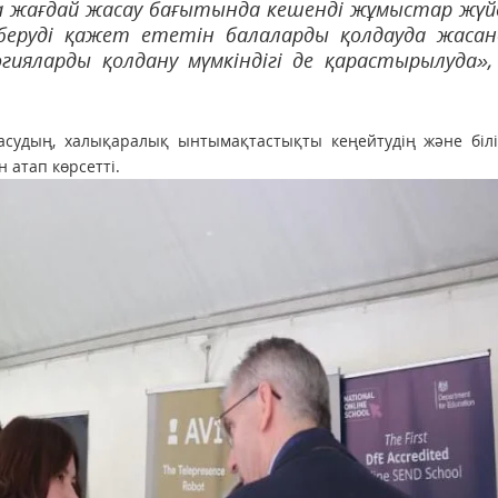
на жағдай жасау бағытында кешенді жұмыстар жүй
ім беруді қажет ететін балаларды қолдауда жаса
гияларды қолдану мүмкіндігі де қарастырылуда»
судың, халықаралық ынтымақтастықты кеңейтудің және білі
 атап көрсетті.