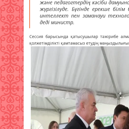
және педагогтердің кәсіби дамуы
жүргізілуде. Бүгінде ерекше біл
интеллект пен заманауи техноло
деді министр.
Сессия барысында қатысушылар тәжірибе алма
қолжетімділікті қамтамасыз етудің маңыздылығын