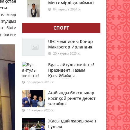
зақстан
Мен өмірді қалаймын
сты.
1 қыркүйектен бастап
04 қараша 2024 ж.
Қазақстанға көлік әкелу
елімізді
талаптары қатаңдайды
і Жұлдыз
07 тамыз 2026 ж.
СПОРТ
66
і білім
ың басым
Дәрігер анемияның
UFC чемпионы Конор
жасырын белгілерін атады
Макгрегор Ирландия
20 наурыз 2025 ж.
07 тамыз 2026 ж.
70
Бұл – айтулы жетістік!
Мемлекеттік білім гранты
Президент Назым
иегерлерінің тізімі жария
Қызайбайды
болды
16 наурыз 2025 ж.
07 тамыз 2026 ж.
67
Ағайынды боксшылар
кәсіпқой рингте дебют
Қазақстанда 589 дәрілік
жасайды
препараттың бағасы
11 наурыз 2025 ж.
төмендеді
07 тамыз 2026 ж.
70
Жасындай жарқыраған
Гүлсая