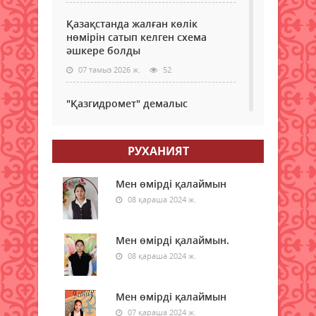
Қазақстанда жалған көлік
нөмірін сатып келген схема
әшкере болды
07 тамыз 2026 ж.
52
"Қазгидромет" демалыс
күндеріне арналған ауа райы
болжамын жариялады
РУХАНИЯТ
07 тамыз 2026 ж.
52
7 тамыздағы сауда
Мен өмірді қалаймын
қорытындысы: доллар бағамы
08 қараша 2024 ж.
қайта өсті
07 тамыз 2026 ж.
51
Мен өмірді қалаймын.
08 қараша 2024 ж.
Мектеп формасына қандай талап
қойылады? Министрлік жауап
берді
Мен өмірді қалаймын
07 тамыз 2026 ж.
61
07 қараша 2024 ж.