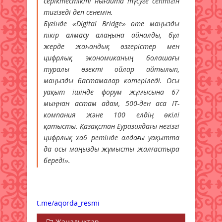
серіктестікті нығайта түсуге септігін
тигізеді деп сенемін.
Бүгінде «Digital Bridge» өте маңызды
пікір алмасу алаңына айналды, бұл
жерде жаһандық өзгерістер мен
цифрлық экономиканың болашағы
туралы өзекті ойлар айтылып,
маңызды бастамалар көтеріледі. Осы
уақыт ішінде форум жұмысына 67
мыңнан астам адам, 500-ден аса ІТ-
компания және 100 елдің өкілі
қатысты. Қазақстан Еуразиядағы негізгі
цифрлық хаб ретінде алдағы уақытта
да осы маңызды жұмысты жалғастыра
береді».
t.me/aqorda_resmi
Жаңалықтар