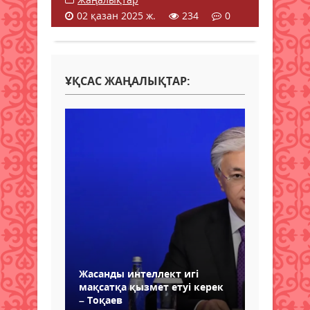
02 қазан 2025 ж.
234
0
ҰҚСАС ЖАҢАЛЫҚТАР:
Жасанды интеллект игі
мақсатқа қызмет етуі керек
– Тоқаев