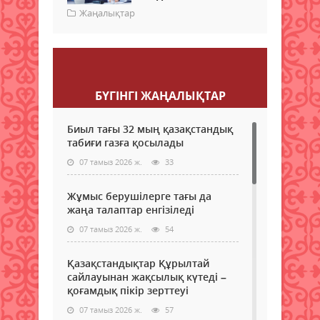
Жаңалықтар
Пікір қалдыру
БҮГІНГI ЖАҢАЛЫҚТАР
Биыл тағы 32 мың қазақстандық
табиғи газға қосылады
07 тамыз 2026 ж.
33
Жұмыс берушілерге тағы да
жаңа талаптар енгізіледі
07 тамыз 2026 ж.
54
Қазақстандықтар Құрылтай
сайлауынан жақсылық күтеді –
қоғамдық пікір зерттеуі
07 тамыз 2026 ж.
57