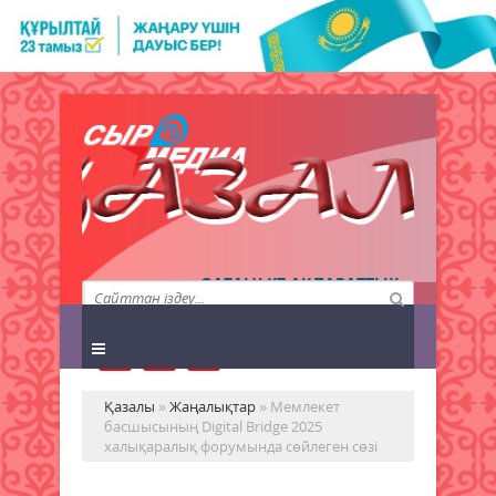
QAZALY.KZ АҚПАРАТТЫҚ
АГЕНТТІГІ
Қазалы
»
Жаңалықтар
» Мемлекет
басшысының Digital Bridge 2025
халықаралық форумында сөйлеген сөзі