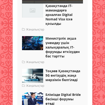
Қазақстанда IT-
мамандарға
арналған Digital
Nomad Visa іске
қосылды
Жаңалықтар
Министрлік ақша
үнемдеу үшін
халықаралық IT-
форумды өткізуден
бас тартты
Жаңалықтар
Тоқаев Қазақстанда
5G енгізудің жаңа
мерзімін белгіледі
Жаңалықтар
Елімізде Digital Bride
бесінші форумы
өтеді