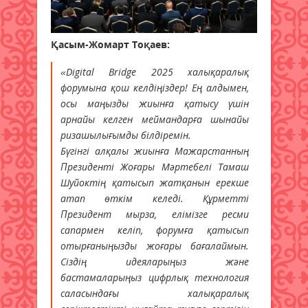
Қасым-Жомарт Тоқаев:
«Digital Bridge 2025 халықаралық
форумына қош келдіңіздер! Ең алдымен,
осы маңызды жиынға қатысу үшін
арнайы келген меймандарға шынайы
ризашылығымды білдіремін.
Бүгінгі алқалы жиынға Мажарстанның
Президенті Жоғары Мәртебелі Тамаш
Шуйоктің қатысып жатқанын ерекше
атап өткім келеді. Құрметті
Президент мырза, елімізге ресми
сапармен келіп, форумға қатысып
отырғаныңызды жоғары бағалаймын.
Сіздің идеяларыңыз және
бастамаларыңыз цифрлық технология
саласындағы халықаралық