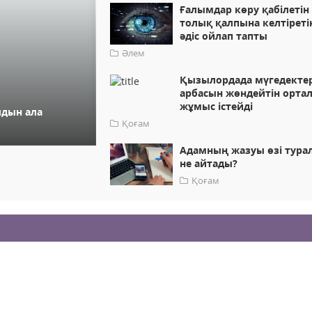
Ғалымдар көру қабілетін
толық қалпына келтіреті
әдіс ойлап тапты
Әлем
Қызылордада мүгедекте
арбасын жөндейтін орта
жұмыс істейді
лдын ала
Қоғам
Адамның жазуы өзі тура
не айтады?
Қоғам