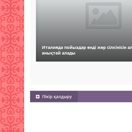
Италияда пойыздар енді жер сілкінісін а
анықтай алады
Пікір қалдыру