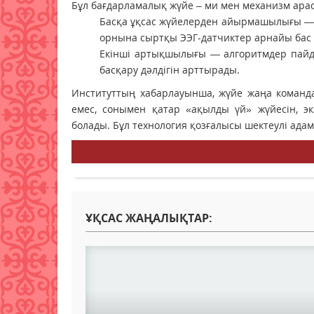
Бұл бағдарламалық жүйе – ми мен механизм ар
Басқа ұқсас жүйелерден айырмашылығы — б
орнына сыртқы ЭЭГ-датчиктер арнайы бас к
Екінші артықшылығы — алгоритмдер пайда
басқару дәлдігін арттырады.
Институттың хабарлауынша, жүйе жаңа команда
емес, сонымен қатар «ақылды үй» жүйесін, эк
болады. Бұл технология қозғалысы шектеулі ада
ҰҚСАС ЖАҢАЛЫҚТАР: