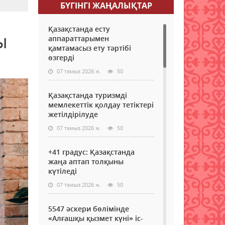
БҮГІНГI ЖАҢАЛЫҚТАР
Қазақстанда есту
ы
аппараттарымен
қамтамасыз ету тәртібі
өзгерді
07 тамыз 2026 ж.
50
Қазақстанда туризмді
мемлекеттік қолдау тетіктері
жетілдірілуде
07 тамыз 2026 ж.
50
+41 градус: Қазақстанда
жаңа аптап толқыны
күтіледі
07 тамыз 2026 ж.
50
5547 әскери бөлімінде
«Алғашқы қызмет күні» іс-