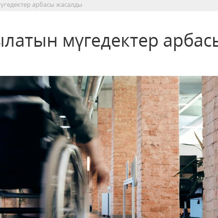
үгедектер арбасы жасалды
латын мүгедектер арбас