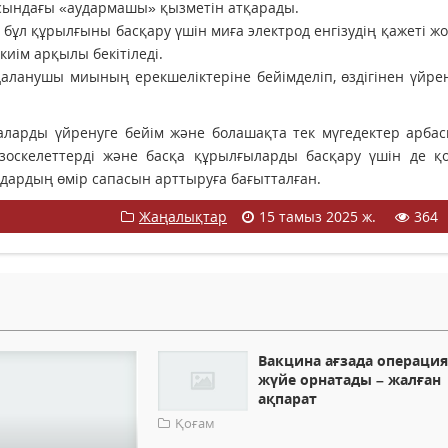
асындағы «аудармашы» қызметін атқарады.
ұл құрылғыны басқару үшін миға электрод енгізудің қажеті ж
иім арқылы бекітіледі.
ланушы миының ерекшеліктеріне бейімделіп, өздігінен үйрен
ларды үйренуге бейім және болашақта тек мүгедектер арбас
зоскелеттерді және басқа құрылғыларды басқару үшін де қо
мдардың өмір сапасын арттыруға бағытталған.
Жаңалықтар
15 тамыз 2025 ж.
364
Вакцина ағзада операци
жүйе орнатады – жалған
ақпарат
Қоғам