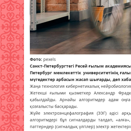
Фото:
pexels
Санкт-Петербургтегі Ресей ғылым академияс
Петербург мемлекеттік университетінің ға
мүгедектер арбасын жасап шығарды, деп ха
Жаңа технология кибернетикалық нейробиология 
Жетекші ғылыми қызметкер Александр Фрадк
қабылдайды. Арнайы алгоритмдер адам оңға 
қозғалысты басқарады.
Жүйе электроэнцефалография (ЭЭГ) әдісі арқ
алгоритмдері бұл сигналдарды талдап, «алға»
паттерндер (сигналдық үлгілер) электр жетектері