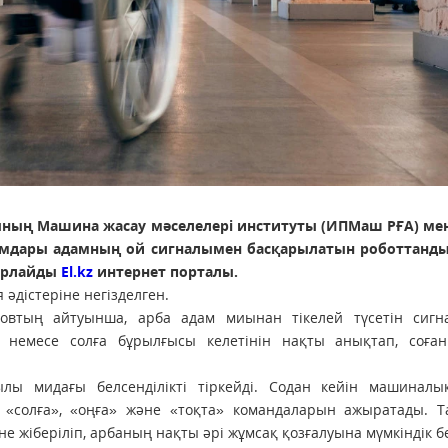
ының Машина жасау мәселелері институты (ИПМаш РҒА) мен
лымдары адамның ой сигналымен басқарылатын роботтанд
барлайды
El.kz
интернет порталы.
әдістеріне негізделген.
овтың айтуынша, арба адам миынан тікелей түсетін сигн
немесе солға бұрылғысы келетінін нақты анықтап, соған
ылы мидағы белсенділікті тіркейді. Содан кейін машиналы
, «солға», «оңға» және «тоқта» командаларын ажыратады. Т
не жіберіліп, арбаның нақты әрі жұмсақ қозғалуына мүмкіндік б