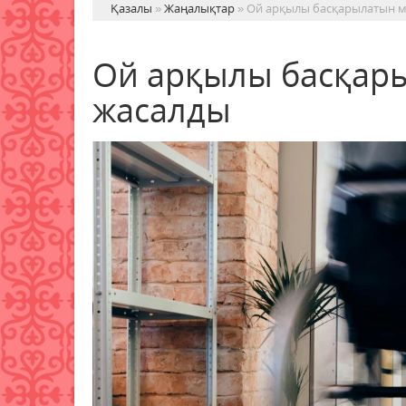
Қазалы
»
Жаңалықтар
» Ой арқылы басқарылатын м
Ой арқылы басқары
жасалды