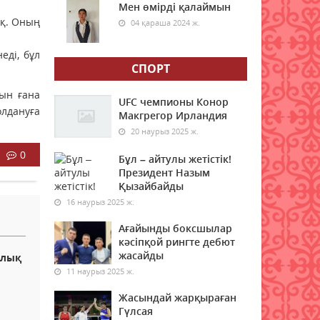
Мен өмірді қалаймын
оқ. Оның
04 қараша 2024 ж.
Аптап ыстық: Қазгидромет
ауа райына байланысты
еді, бұл
ескерту жасады
СПОРТ
07 тамыз 2026 ж.
51
ын ғана
UFC чемпионы Конор
лдануға
Жаңбыр және аптап: 7
Макгрегор Ирландия
тамызда Қазақстанда ауа
20 наурыз 2025 ж.
райы қандай болады?
0
Бұл – айтулы жетістік!
07 тамыз 2026 ж.
52
Президент Назым
Қызайбайды
Зейнетақы жинақтарын
16 наурыз 2025 ж.
тұрақты түрде
қалыптастыратын
Ағайынды боксшылар
қазақстандықтардың саны
кәсіпқой рингте дебют
артып келеді
жасайды
ялық
07 тамыз 2026 ж.
48
11 наурыз 2025 ж.
Жасындай жарқыраған
Өңірлерде жел күшейіп,
Гүлсая
найзағай ойнайды