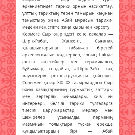
өркениетіндегі тарихи орнын насихаттау,
ұлттық тарихтың терең тамырын кеңінен
таныстыру және Абай мұрасын тарихи-
мәдени кеңістікте жаңа қырынан көрсету.
Көрмеге Сыр өңіріндегі көне қалалар —
Шірік-Рабат, Жанкент, Сығанақ
қалашықтарынан табылған бірегей
археологиялық жәдігерлер, соның ішінде
алтын әшекейлер мен керамикалық
бұйымдар, сондай-ақ «Шірік-Рабат сақ
жауынгері» реконструкциясы қойылды.
Сонымен қатар ХІХ–ХХ ғасырлардағы Сыр
бойы қазақтарының тұрмыстық заттары
мен зергерлік бұйымдары, киіз үй
интерьері, белгілі тарихи тұлғаларға
тиесілі қару-жарақтар, мөрлер мен
шежірелер ұсынылды. Көрменің
мазмұнын толықтыра түскен ерекше
құндылықтардың бірі — Абай