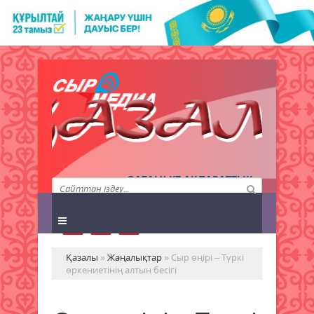
QAZALY.KZ АҚПАРАТТЫҚ
АГЕНТТІГІ
Қазалы
»
Жаңалықтар
» Сыр өңірі – Түркі
өркениетінің алтын бесігі