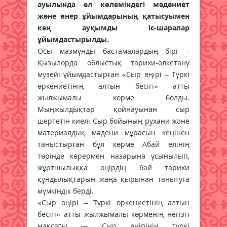
ауылында ел көлеміндегі мәдениет
және өнер ұйымдарының қатысуымен
кең ауқымды іс-шаралар
ұйымдастырылды.
Осы мазмұнды бастамалардың бірі –
Қызылорда облыстық тарихи-өлкетану
музейі ұйымдастырған «Сыр өңірі – Түркі
өркениетінің алтын бесігі» атты
жылжымалы көрме болды.
Мыңжылдықтар қойнауынан сыр
шертетін киелі Сыр бойының рухани және
материалдық мәдени мұрасын кеңінен
таныстырған бұл көрме Абай елінің
төрінде көрермен назарына ұсынылып,
жұртшылыққа өңірдің бай тарихи
құндылықтарын жаңа қырынан танытуға
мүмкіндік берді.
«Сыр өңірі – Түркі өркениетінің алтын
бесігі» атты жылжымалы көрменің негізгі
мақсаты — Сыр өңірінің түркі