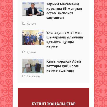
Тарихи мекеменің
қорында 65 мыңнан
астам экспонат
сақталған
Қоғам
Ұлы ақын өмірі мен
шығармашылығына
қатысты құнды
көрме
Қоғам
Қызылордада Абай
заттары қойылған
көрме ашылды
Руханият
Пікір қалдыру
БҮГІНГI ЖАҢАЛЫҚТАР