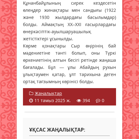
Құнанбайұлының сирек кездесетін
өлеңдер жинақтары мен сандығы (1922
және 1930 жылдардағы басылымдар)
болды. Аймақтың ХХ–ХХІ ғасырлардағы
өнеркәсіптік-ауылшаруашылық
жетістіктері ұсынылды.
Көрме қонақтары Сыр өңірінің бай
мәдениетіне тәнті болып, оны Түркі
өркениетінің алтын бесігі ретінде жаңаша
бағалады. Бұл — ұлы Абайдың рухын
ұлықтаумен қатар, ұлт тарихына деген
ортақ тағзымның көрінісі болды.
Жаңалықтар
11 тамыз 2025 ж.
394
0
ҰҚСАС ЖАҢАЛЫҚТАР: