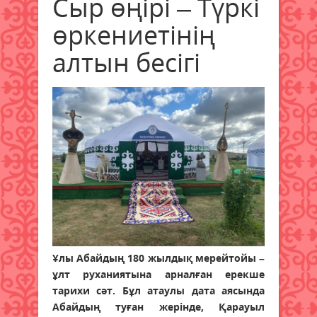
Сыр өңірі – Түркі
өркениетінің
алтын бесігі
Ұлы Абайдың 180 жылдық мерейтойы –
ұлт руханиятына арналған ерекше
тарихи сәт. Бұл атаулы дата аясында
Абайдың туған жерінде, Қарауыл