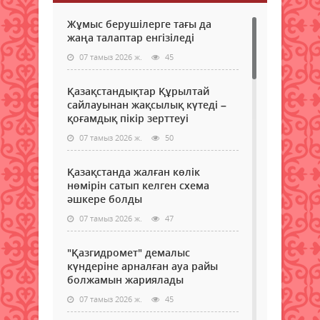
Жұмыс берушілерге тағы да
жаңа талаптар енгізіледі
07 тамыз 2026 ж.
45
Қазақстандықтар Құрылтай
сайлауынан жақсылық күтеді –
қоғамдық пікір зерттеуі
07 тамыз 2026 ж.
50
Қазақстанда жалған көлік
нөмірін сатып келген схема
әшкере болды
07 тамыз 2026 ж.
47
"Қазгидромет" демалыс
күндеріне арналған ауа райы
болжамын жариялады
07 тамыз 2026 ж.
45