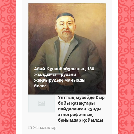
Абай Құнанбайұлының 180
жылдығы – рухани
жаңғырудың маңызды
белесі
Ұлттық музейде Сыр
бойы қазақтары
пайдаланған құнды
этнографиялық
бұйымдар қойылды
Жаңалықтар