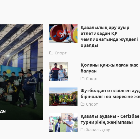
Қазалылық ару ауыр
атлетикадан ҚР
чемпионатында жүлделі
оралды
Спорт
Қоланы қанжылаған жас
балуан
Спорт
Футболдан өткізілген ау
біріншілігі өз мәресіне же
Спорт
нды
Қазалы ауданы - Сегізбае
турнирінің жеңімпазы
Жаңалықтар