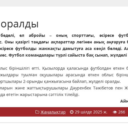
 оралды
беделі, ел абройы – оның спорттағы, әсіресе футб
с. Оны қазіргі таңдағы ақпараттар легінен анық аңғаруға 
сіресе футболды жанжақты дамытуға аса көңіл бөледі. Ал
мес. Футбол командалары түрлі сайыста бақ сынап, жүлделі
ыс біріншілігі өтті. Қызылорда қаласында футболдан өткен 
3 жылдары туылған оқушылары арасында өткен облыс бірінші
спортшылары 2-орынды қанжығасына байлап, жүлделі оралды.
ыларын және жаттықтырушылары Дәуренбек Тәжібетов пен Ж
а өтетін жарыстарына сәттілік тілейді.
Ай
Жаңалықтар
29 шілде 2025 ж.
266