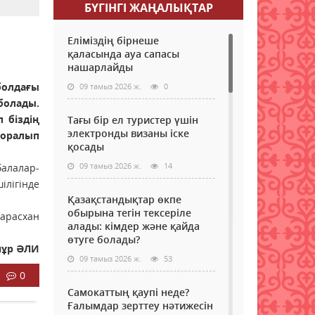
БҮГІНГI ЖАҢАЛЫҚТАР
Еліміздің бірнеше
қаласында ауа сапасы
нашарлайды
олдағы
09 тамыз 2026 ж.
0
болады.
 біздің
Тағы бір ел туристер үшін
электронды визаны іске
 оралып
қосады
09 тамыз 2026 ж.
14
балалар-
лігінде
Қазақстандықтар өкпе
обырына тегін тексеріле
арасхан
алады: кімдер және қайда
өтуге болады?
нұр ӘЛИ
09 тамыз 2026 ж.
53
0
Самокаттың қаупі неде?
Ғалымдар зерттеу нәтижесін