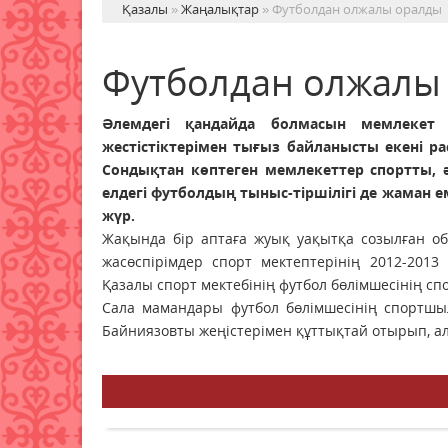
Қазалы
»
Жаңалықтар
» Футболдан олжалы оралды
Футболдан олжалы
Әлемдегі қандайда болмасын мемлекет 
жестістіктерімен тығыз байланысты екені ра
Сондықтан көптеген мемлекеттер спортты, ә
елдегі футболдың тыныс-тіршілігі де жаман е
жүр.
Жақында бір аптаға жуық уақытқа созылған обл
жасөспірімдер спорт мектептерінің 2012-201
Қазалы спорт мектебінің футбол бөлімшесінің 
Сала мамандары футбол бөлімшесінің спортш
Байниязовты жеңістерімен құттықтай отырып, алд