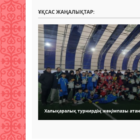
ҰҚСАС ЖАҢАЛЫҚТАР:
Халықаралық турнирдің жеңімпазы ата