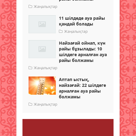
Жаңалықтар
11 шілдеде ауа райы
қандай болады
Жаңалықтар
Найзағай ойнап, күн
райы бұзылады: 10
шілдеге арналған ауа
райы болжамы
Жаңалықтар
Аптап ыстық,
найзағай: 22 шілдеге
арналған ауа райы
болжамы
Жаңалықтар
Пікір қалдыру