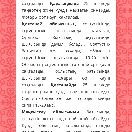
сақталады.
Қарағандыда
25 шілдеде
таңертең және күндіз найзағай ойнайды.
Жоғары өрт қаупі сақталады.
Қостанай облысының
солтүстігінде,
оңтүстігінде, шығысында найзағай,
бұршақ, облыстың оңтүстігінде,
шығысында дауыл болады. Солтүстік-
батыстан жел соғады, облыстың
оңтүстігінде, шығысында 15-20 м/с.
Облыстың оңтүстігінде төтенше өрт қаупі
сақталады, облыстың батысында,
шығысында жоғары өрт қаупі
сақталады.
Қостанайда
25 шілдеде
таңертең және күндіз найзағай ойнайды.
Солтүстік-батыстан жел соғады, күндіз
екпіні 15-20 м/с.
Маңғыстау облысының
батысында,
солтүстік-шығысында найзағай ойнайды.
Күндіз облыстың орталығында шаңды