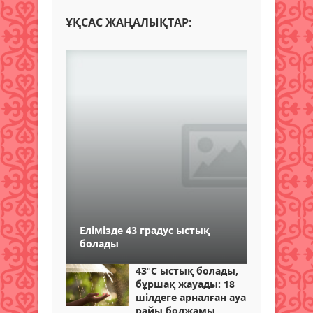
ҰҚСАС ЖАҢАЛЫҚТАР:
Елімізде 43 градус ыстық
болады
43°C ыстық болады,
бұршақ жауады: 18
шілдеге арналған ауа
райы болжамы