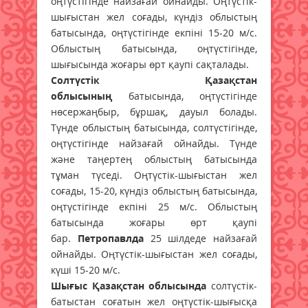
оңтүстігінде найзағай ойнайды. Оңтүстік-
шығыстан жел соғады, күндіз облыстың
батысында, оңтүстігінде екпіні 15-20 м/с.
Облыстың батысында, оңтүстігінде,
шығысында жоғары өрт қаупі сақталады.
Солтүстік Қазақстан
облысының
батысында, оңтүстігінде
нөсержаңбыр, бұршақ, дауыл болады.
Түнде облыстың батысында, солтүстігінде,
оңтүстігінде найзағай ойнайды. Түнде
және таңертең облыстың батысында
тұман түседі. Оңтүстік-шығыстан жел
соғады, 15-20, күндіз облыстың батысында,
оңтүстігінде екпіні 25 м/с. Облыстың
батысында жоғары өрт қаупі
бар.
Петропавлда
25 шілдеде найзағай
ойнайды. Оңтүстік-шығыстан жел соғады,
күші 15-20 м/с.
Шығыс Қазақстан облысында
солтүстік-
батыстан соғатын жел оңтүстік-шығысқа