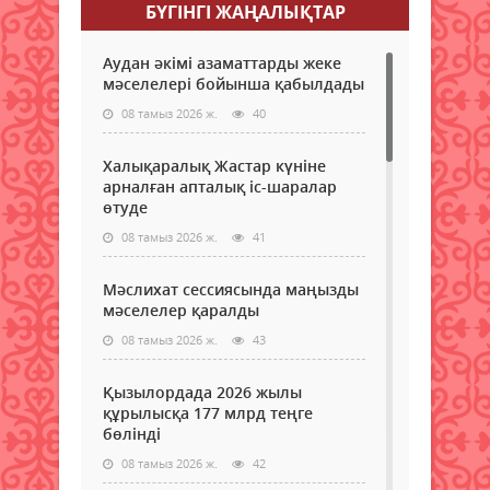
БҮГІНГI ЖАҢАЛЫҚТАР
Аудан әкімі азаматтарды жеке
мәселелері бойынша қабылдады
08 тамыз 2026 ж.
40
Халықаралық Жастар күніне
арналған апталық іс-шаралар
өтуде
08 тамыз 2026 ж.
41
Мәслихат сессиясында маңызды
мәселелер қаралды
08 тамыз 2026 ж.
43
Қызылордада 2026 жылы
құрылысқа 177 млрд теңге
бөлінді
08 тамыз 2026 ж.
42