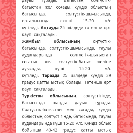
дауыл тұрады. Батыстан, солтүстік-
батыстан жел соғады, күндіз облыстың
батысында, солтүстік-шығысында,
орталығында екпіні 15-20 м/с
күтіледі.
Ақтауда
25 шілдеде төтенше өрт
қаупі сақталады.
Жамбыл облысының
оңтүстік-
батысында, солтүстік-шығысында, таулы
аудандарында солтүстік-шығыстан
соғатын жел солтүстік-батыс желіне
ауысады, күші 15-20 м/с
күтіледі.
Таразда
25 шілдеде күндіз 39
градус қатты ыстық болады. Төтенше өрт
қаупі сақталады.
Түркістан облысының
солтүстігінде,
батысында шаңды дауыл тұрады.
Солтүстік-батыстан жел соғады, күндіз
облыстың солтүстігінде, батысында, таулы
аудандарында күші 15-20 м/с. Күндіз облыс
бойынша 40-42 градус қатты ыстық