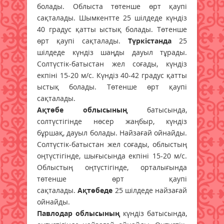
болады. Облыста төтенше өрт қаупі
сақталады. Шымкентте 25 шілдеде күндіз
40 градус қатты ыстық болады. Төтенше
өрт қаупі сақталады.
Түркістанда
25
шілдеде күндіз шаңды дауыл тұрады.
Солтүстік-батыстан жел соғады, күндіз
екпіні 15-20 м/с. Күндіз 40-42 градус қатты
ыстық болады. Төтенше өрт қаупі
сақталады.
Ақтөбе облысының
батысында,
солтүстігінде нөсер жаңбыр, күндіз
бұршақ, дауыл болады. Найзағай ойнайды.
Солтүстік-батыстан жел соғады, облыстың
оңтүстігінде, шығысында екпіні 15-20 м/с.
Облыстың оңтүстігінде, орталығында
төтенше өрт қаупі
сақталады.
Ақтөбеде
25 шілдеде найзағай
ойнайды.
Павлодар облысының
күндіз батысында,