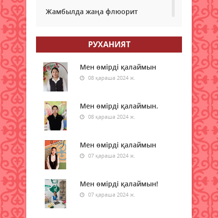
Жамбылда жаңа флюорит
зауыты салынады
08 тамыз 2026 ж.
40
РУХАНИЯТ
Қазақстанның басым бөлігінде
жауын-шашынсыз ауа райы
Мен өмірді қалаймын
күтіледі
08 қараша 2024 ж.
08 тамыз 2026 ж.
41
Мен өмірді қалаймын.
Ғалымдар «климаттық
08 қараша 2024 ж.
әткеншек» құбылысы туралы
ескертті
08 тамыз 2026 ж.
Мен өмірді қалаймын
42
07 қараша 2024 ж.
Аптап ыстық, найзағай, бұршақ:
17 облыста ескерту жарияланды
Мен өмірді қалаймын!
08 тамыз 2026 ж.
43
07 қараша 2024 ж.
Қазақстандық ғалымдарға