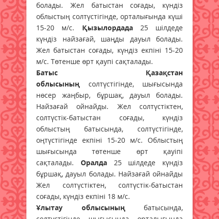
болады. Жел батыстан соғады, күндіз
облыстың солтүстігінде, орталығында күші
15-20 м/с.
Қызылордада
25 шілдеде
күндіз найзағай, шаңды дауыл болады.
Жел батыстан соғады, күндіз екпіні 15-20
м/с. Төтенше өрт қаупі сақталады.
Батыс Қазақстан
облысының
солтүстігінде, шығысында
нөсер жаңбыр, бұршақ, дауыл болады.
Найзағай ойнайды. Жел солтүстіктен,
солтүстік-батыстан соғады, күндіз
облыстың батысында, солтүстігінде,
оңтүстігінде екпіні 15-20 м/с. Облыстың
шығысында төтенше өрт қауіпі
сақталады.
Оралда
25 шілдеде күндіз
бұршақ, дауыл болады. Найзағай ойнайды
Жел солтүстіктен, солтүстік-батыстан
соғады, күндіз екпіні 18 м/с.
Ұлытау облысының
батысында,
солтүстігінде, шығысында, орталығында