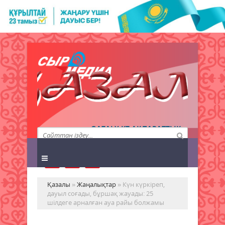
QAZALY.KZ АҚПАРАТТЫҚ
АГЕНТТІГІ
Қазалы
»
Жаңалықтар
» Күн күркіреп,
дауыл соғады, бұршақ жауады: 25
шілдеге арналған ауа райы болжамы