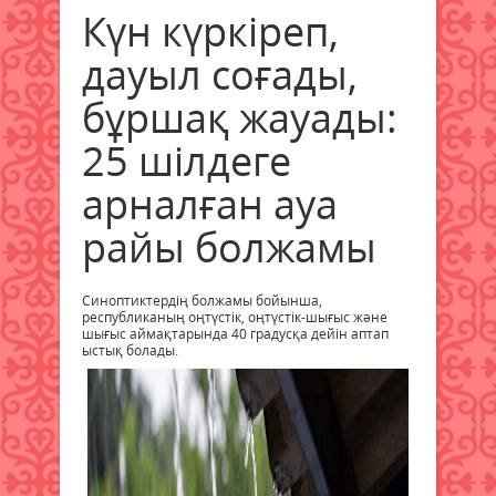
Күн күркіреп,
дауыл соғады,
бұршақ жауады:
25 шілдеге
арналған ауа
райы болжамы
Синоптиктердің болжамы бойынша,
республиканың оңтүстік, оңтүстік-шығыс және
шығыс аймақтарында 40 градусқа дейін аптап
ыстық болады.