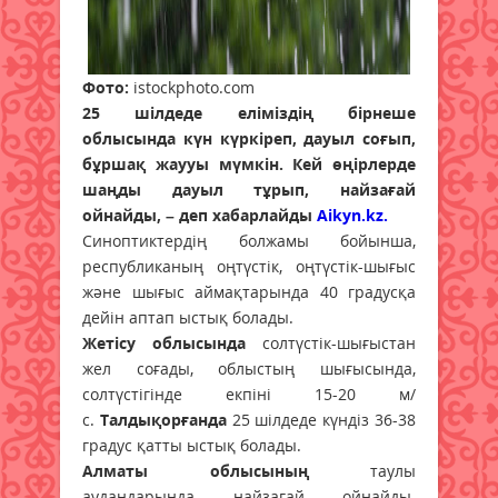
Фото:
istockphoto.com
25 шілдеде еліміздің бірнеше
облысында күн күркіреп, дауыл соғып,
бұршақ жаууы мүмкін. Кей өңірлерде
шаңды дауыл тұрып, найзағай
ойнайды, – деп хабарлайды
Aikyn.kz.
Синоптиктердің болжамы бойынша,
республиканың оңтүстік, оңтүстік-шығыс
және шығыс аймақтарында 40 градусқа
дейін аптап ыстық болады.
Жетісу облысында
солтүстік-шығыстан
жел соғады, облыстың шығысында,
солтүстігінде екпіні 15-20 м/
с.
Талдықорғанда
25 шілдеде күндіз 36-38
градус қатты ыстық болады.
Алматы облысының
таулы
аудандарында найзағай ойнайды.