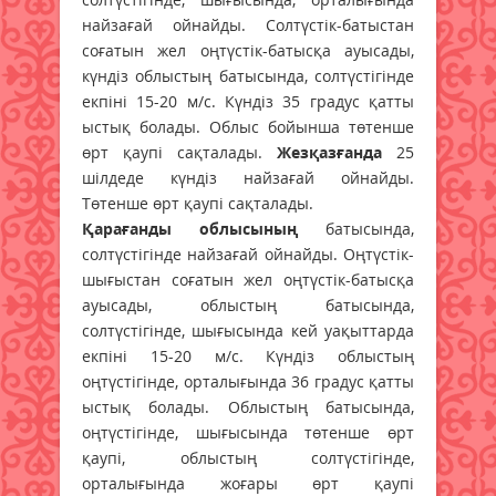
найзағай ойнайды. Солтүстік-батыстан
соғатын жел оңтүстік-батысқа ауысады,
күндіз облыстың батысында, солтүстігінде
екпіні 15-20 м/с. Күндіз 35 градус қатты
ыстық болады. Облыс бойынша төтенше
өрт қаупі сақталады.
Жезқазғанда
25
шілдеде күндіз найзағай ойнайды.
Төтенше өрт қаупі сақталады.
Қарағанды облысының
батысында,
солтүстігінде найзағай ойнайды. Оңтүстік-
шығыстан соғатын жел оңтүстік-батысқа
ауысады, облыстың батысында,
солтүстігінде, шығысында кей уақыттарда
екпіні 15-20 м/с. Күндіз облыстың
оңтүстігінде, орталығында 36 градус қатты
ыстық болады. Облыстың батысында,
оңтүстігінде, шығысында төтенше өрт
қаупі, облыстың солтүстігінде,
орталығында жоғары өрт қаупі