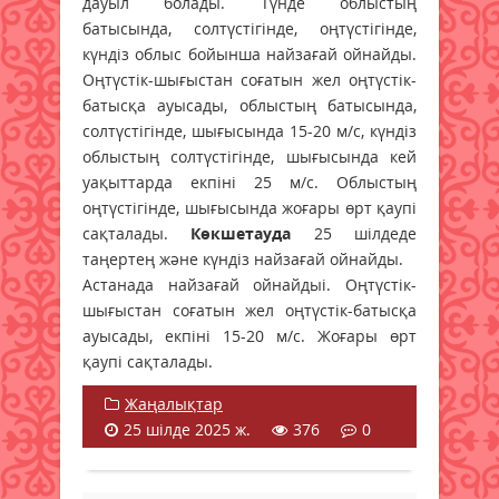
дауыл болады. Түнде облыстың
батысында, солтүстігінде, оңтүстігінде,
күндіз облыс бойынша найзағай ойнайды.
Оңтүстік-шығыстан соғатын жел оңтүстік-
батысқа ауысады, облыстың батысында,
солтүстігінде, шығысында 15-20 м/с, күндіз
облыстың солтүстігінде, шығысында кей
уақыттарда екпіні 25 м/с. Облыстың
оңтүстігінде, шығысында жоғары өрт қаупі
сақталады.
Көкшетауда
25 шілдеде
таңертең және күндіз найзағай ойнайды.
Астанада найзағай ойнайдыі. Оңтүстік-
шығыстан соғатын жел оңтүстік-батысқа
ауысады, екпіні 15-20 м/с. Жоғары өрт
қаупі сақталады.
Жаңалықтар
25 шілде 2025 ж.
376
0