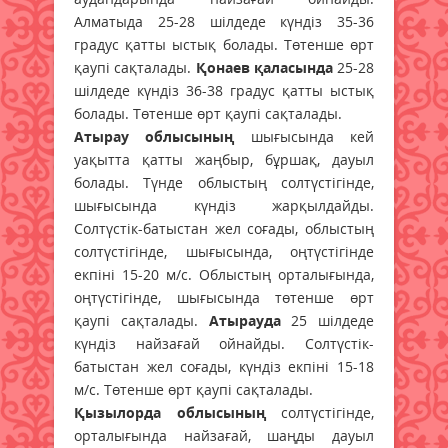
Алматыда 25-28 шілдеде күндіз 35-36
градус қатты ыстық болады. Төтенше өрт
қаупі сақталады.
Қонаев қаласында
25-28
шілдеде күндіз 36-38 градус қатты ыстық
болады. Төтенше өрт қаупі сақталады.
Атырау облысының
шығысында кей
уақытта қатты жаңбыр, бұршақ, дауыл
болады. Түнде облыстың солтүстігінде,
шығысында күндіз жарқылдайды.
Солтүстік-батыстан жел соғады, облыстың
солтүстігінде, шығысында, оңтүстігінде
екпіні 15-20 м/с. Облыстың орталығында,
оңтүстігінде, шығысында төтенше өрт
қаупі сақталады.
Атырауда
25 шілдеде
күндіз найзағай ойнайды. Солтүстік-
батыстан жел соғады, күндіз екпіні 15-18
м/с. Төтенше өрт қаупі сақталады.
Қызылорда облысының
солтүстігінде,
орталығында найзағай, шаңды дауыл