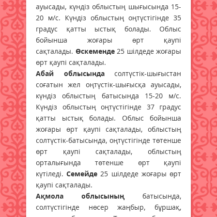
ауысады, күндіз облыстың шығысында 15-
20 м/с. Күндіз облыстың оңтүстігінде 35
градус қатты ыстық болады. Облыс
бойынша жоғары өрт қаупі
сақталады.
Өскеменде
25 шілдеде жоғары
өрт қаупі сақталады.
Абай облысында
солтүстік-шығыстан
соғатын жел оңтүстік-шығысқа ауысады,
күндіз облыстың батысында 15-20 м/с.
Күндіз облыстың оңтүстігінде 37 градус
қатты ыстық болады. Облыс бойынша
жоғары өрт қаупі сақталады, облыстың
солтүстік-батысында, оңтүстігінде төтенше
өрт қаупі сақталады, облыстың
орталығында төтенше өрт қаупі
күтіледі.
Семейде
25 шілдеде жоғары өрт
қаупі сақталады.
Ақмола облысының
батысында,
солтүстігінде нөсер жаңбыр, бұршақ,