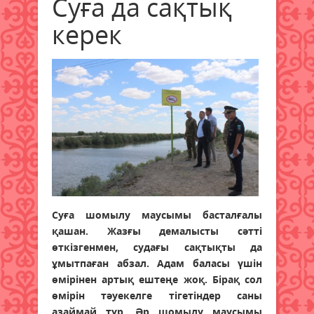
Суға да сақтық
керек
Суға шомылу маусымы басталғалы
қашан. Жазғы демалысты сәтті
өткізгенмен, судағы сақтықты да
ұмытпаған абзал. Адам баласы үшін
өмірінен артық ештеңе жоқ. Бірақ сол
өмірін тәуекелге тігетіндер саны
азаймай тұр. Әр шомылу маусымы