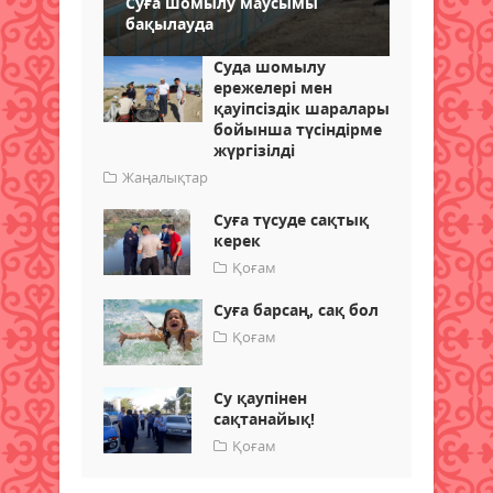
Суға шомылу маусымы
бақылауда
Суда шомылу
ережелері мен
қауіпсіздік шаралары
бойынша түсіндірме
жүргізілді
Жаңалықтар
Суға түсуде сақтық
керек
Қоғам
Суға барсаң, сақ бол
Қоғам
Су қаупінен
сақтанайық!
Қоғам