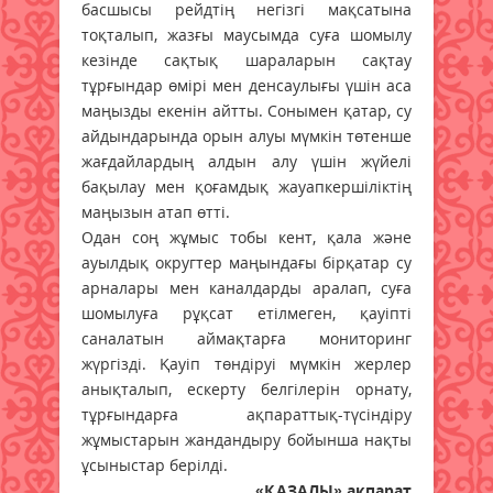
басшысы рейдтің негізгі мақсатына
тоқталып, жазғы маусымда суға шомылу
кезінде сақтық шараларын сақтау
тұрғындар өмірі мен денсаулығы үшін аса
маңызды екенін айтты. Сонымен қатар, су
айдындарында орын алуы мүмкін төтенше
жағдайлардың алдын алу үшін жүйелі
бақылау мен қоғамдық жауапкершіліктің
маңызын атап өтті.
Одан соң жұмыс тобы кент, қала және
ауылдық округтер маңындағы бірқатар су
арналары мен каналдарды аралап, суға
шомылуға рұқсат етілмеген, қауіпті
саналатын аймақтарға мониторинг
жүргізді. Қауіп төндіруі мүмкін жерлер
анықталып, ескерту белгілерін орнату,
тұрғындарға ақпараттық-түсіндіру
жұмыстарын жандандыру бойынша нақты
ұсыныстар берілді.
«ҚАЗАЛЫ» ақпарат