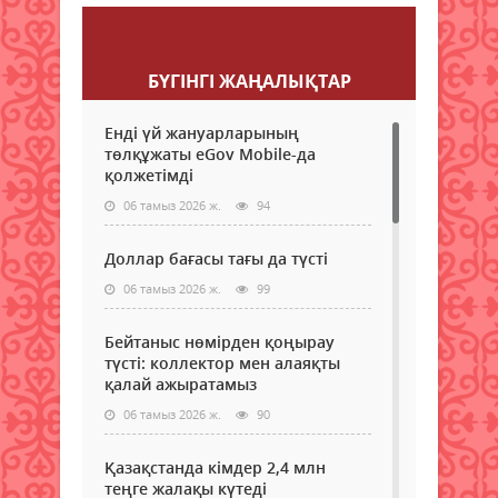
Пікір қалдыру
БҮГІНГI ЖАҢАЛЫҚТАР
Енді үй жануарларының
төлқұжаты eGov Mobile-да
қолжетімді
06 тамыз 2026 ж.
94
Доллар бағасы тағы да түсті
06 тамыз 2026 ж.
99
Бейтаныс нөмірден қоңырау
түсті: коллектор мен алаяқты
қалай ажыратамыз
06 тамыз 2026 ж.
90
Қазақстанда кімдер 2,4 млн
теңге жалақы күтеді