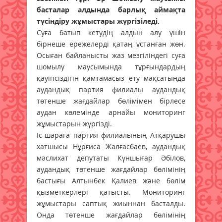
басталар алдында барлық аймақта
түсіндіру жұмыстары жүргізіледі.
Суға батып кетудің алдын алу үшін
бірнеше ережелерді қатаң ұстанған жөн.
Осыған байланысты жаз мезгіліндегі суға
шомылу маусымында тұрғындардың
қауіпсіздігін қамтамасыз ету мақсатында
аудандық партия филиалы аудандық
төтенше жағдайлар бөлімімен бірлесе
аудан көлемінде арнайы мониторинг
жұмыстарын жүргізді.
Іс-шараға партия филиалының Атқарушы
хатшысы Нұрғиса Жалғасбаев, аудандық
мәслихат депутаты Күншығар Әбілов,
аудандық төтенше жағдайлар бөлімінің
бастығы Алтынбек Қалиев және бөлім
қызметкерлері қатысты. Мониторинг
жұмыстары саптық жиыннан басталды.
Онда төтенше жағдайлар бөлімінің