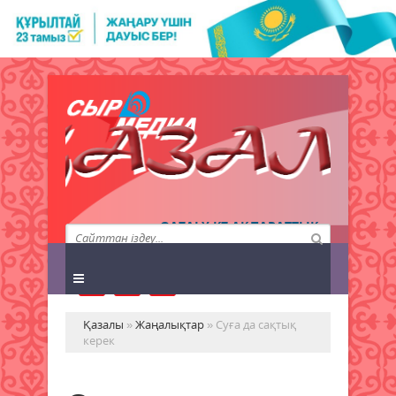
QAZALY.KZ АҚПАРАТТЫҚ
АГЕНТТІГІ
Қазалы
»
Жаңалықтар
» Суға да сақтық
керек