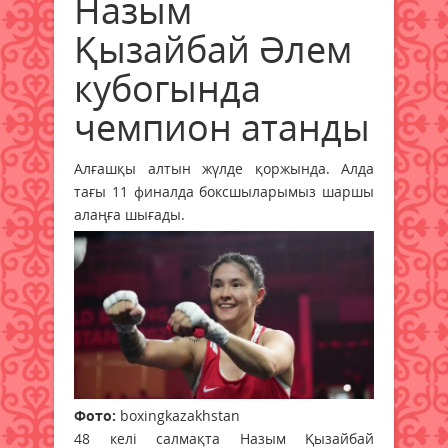
Назым
Қызайбай Әлем
кубогында
чемпион атанды
Алғашқы алтын жүлде қоржында. Алда
тағы 11 финалда боксшыларымыз шаршы
алаңға шығады.
Фото:
boxingkazakhstan
48 келі салмақта Назым Қызайбай