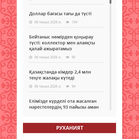
Доллар бағасы тағы да түсті
06 тамыз 2026 ж.
104
Бейтаныс нөмірден қоңырау
түсті: коллектор мен алаяқты
қалай ажыратамыз
06 тамыз 2026 ж.
95
Қазақстанда кімдер 2,4 млн
теңге жалақы күтеді
06 тамыз 2026 ж.
94
Елімізде күрделі ота жасалған
нәрестелердің 93 пайызы аман
қалып жатыр – ДСМ
06 тамыз 2026 ж.
89
РУХАНИЯТ
Еріктілер еңбегі бағаланады: