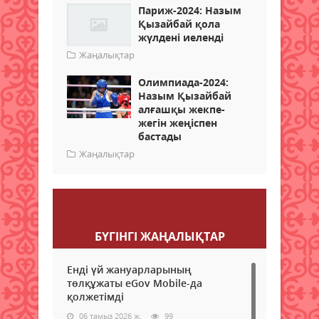
Париж-2024: Назым
Қызайбай қола
жүлдені иеленді
Жаңалықтар
Олимпиада-2024:
Назым Қызайбай
алғашқы жекпе-
жегін жеңіспен
бастады
Жаңалықтар
Пікір қалдыру
БҮГІНГI ЖАҢАЛЫҚТАР
Енді үй жануарларының
төлқұжаты eGov Mobile-да
қолжетімді
06 тамыз 2026 ж.
99