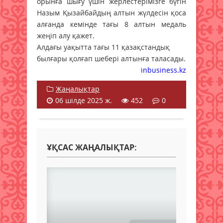
орынға шығу үшін жерлестерімізге бүгін
Назым Қызайбайдың алтын жүлдесін қоса
алғанда кемінде тағы 8 алтын медаль
жеңіп алу қажет.
Алдағы уақытта тағы 11 қазақстандық
былғары қолғап шебері алтынға таласады.
inbusiness.kz
Жаңалықтар
06 шілде 2025 ж.
452
0
ҰҚСАС ЖАҢАЛЫҚТАР: