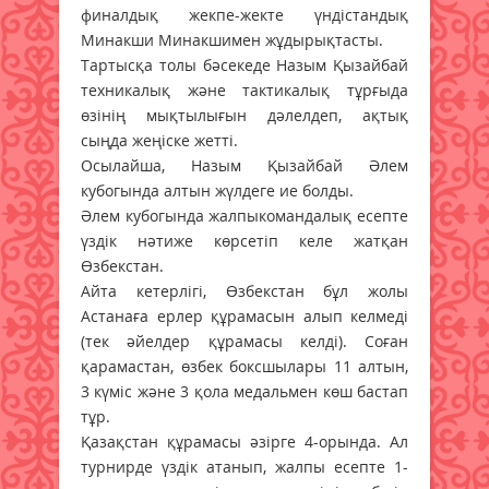
финалдық жекпе-жекте үндістандық
Минакши Минакшимен жұдырықтасты.
Тартысқа толы бәсекеде Назым Қызайбай
техникалық және тактикалық тұрғыда
өзінің мықтылығын дәлелдеп, ақтық
сыңда жеңіске жетті.
Осылайша, Назым Қызайбай Әлем
кубогында алтын жүлдеге ие болды.
Әлем кубогында жалпыкомандалық есепте
үздік нәтиже көрсетіп келе жатқан
Өзбекстан.
Айта кетерлігі, Өзбекстан бұл жолы
Астанаға ерлер құрамасын алып келмеді
(тек әйелдер құрамасы келді). Соған
қарамастан, өзбек боксшылары 11 алтын,
3 күміс және 3 қола медальмен көш бастап
тұр.
Қазақстан құрамасы әзірге 4-орында. Ал
турнирде үздік атанып, жалпы есепте 1-