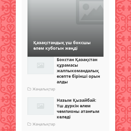
Қазақстандық үш боксшы
әлем кубогын жеңді
Бокстан Қазақстан
құрамасы
жалпыкомандалық
есепте бірінші орын
алды
Жаңалықтар
Назым Қызайбай:
Үш дүркін әлем
чемпионы атанғым
келеді
Жаңалықтар