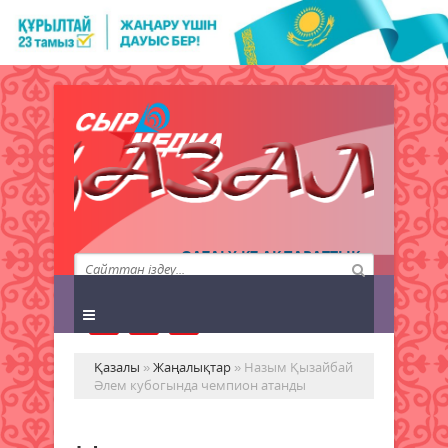
QAZALY.KZ АҚПАРАТТЫҚ
АГЕНТТІГІ
Қазалы
»
Жаңалықтар
» Назым Қызайбай
Әлем кубогында чемпион атанды