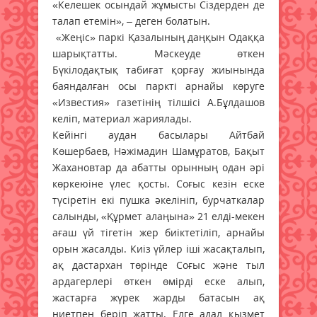
«Келешек осындай жұмысты Сіздерден де
талап етемін», – деген болатын.
«Жеңіс» паркі Қазалының даңқын Одаққа
шарықтатты. Мәскеуде өткен
Бүкілодақтық табиғат қорғау жиынында
баяндалған осы паркті арнайы көруге
«Известия» газетінің тілшісі А.Бұлдашов
келіп, материал жариялады.
Кейінгі аудан басылары Айтбай
Көшербаев, Нәжімадин Шамұратов, Бақыт
Жахановтар да абатты орынның одан әрі
көркеюіне үлес қосты. Соғыс кезін еске
түсіретін екі пушка әкелініп, бурчаткалар
салынды, «Құрмет алаңына» 21 елді-мекен
ағаш үй тігетін жер биіктетіліп, арнайы
орын жасалды. Киіз үйлер іші жасақталып,
ақ дастархан төрінде Соғыс және тыл
ардагерлері өткен өмірді еске алып,
жастарға жүрек жарды батасын ақ
ниетпен беріп жатты. Елге адал қызмет