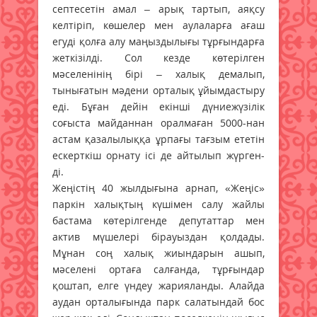
септесетін амал – арық тартып, аяқсу
келтіріп, көшелер мен аулаларға ағаш
егуді қолға алу маңыздылығы тұрғындарға
жеткізілді. Сол кезде көтерілген
мәселенінің бірі – халық демалып,
тынығатын мәдени орталық ұйымдастыру
еді. Бұған дейін екінші дүниежүзілік
соғыста майданнан оралмаған 5000-нан
астам қазалылыққа ұрпағы тағзым ететін
ескерткіш орнату ісі де айтылып жүрген-
ді.
Жеңістің 40 жылдығына арнап, «Жеңіс»
паркін халықтың күшімен салу жайлы
бастама көтерілгенде депутаттар мен
актив мүшелері бірауыздан қолдады.
Мұнан соң халық жиындарын ашып,
мәселені ортаға салғанда, тұрғындар
қоштап, елге үндеу жарияланды. Алайда
аудан орталығында парк салатындай бос