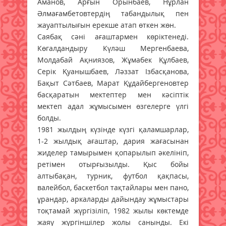
Аманов, Арғын Орынбаев, Нұрлан
Әлмағамбетовтердің табандылық пен
жауаптылығын ерекше атап өткен жөн.
Саябақ сәні ағаштармен көріктенеді.
Көгалдандыру Күләш Мергенбаева,
Молдабай Ақниязов, Жұмабек Құлбаев,
Серік Қуанышбаев, Ләззат Ізбасқанова,
Бақыт Сәтбаев, Марат Құдайбергеновтер
басқаратын мектептер мен кәсіптік
мектеп адал жұмысымен өзгелерге үлгі
болды.
1981 жылдың күзінде күзгі қаламшарлар,
1-2 жылдық ағаштар, дария жағасынан
жиделер тамырымен қопарылып әкелініп,
ретімен отырғызылды. Қыс бойы
алтыбақан, турник, футбол қақпасы,
валейбол, баскетбол тақтайлары мен пано,
ұрандар, аркаларды дайындау жұмыстары
тоқтамай жүргізіліп, 1982 жылы көктемде
жаяу жүргіншілер жолы санынды. Екі