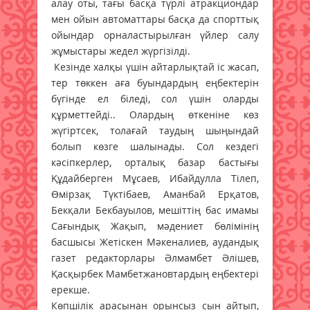
алау оты, тағы басқа түрлі атракциондар
мен ойын автоматтары басқа да спорттық
ойындар орналастырылған үйлер салу
жұмыстары жедел жүргізілді.
Кезінде халқы үшін айтарлықтай іс жасап,
тер төккен аға буындардың еңбектерін
бүгінде ел біледі, сол үшін оларды
құрметтейді.. Олардың өткеніне көз
жүгіртсек, толағай таудың шыңындай
болып көзге шалынады. Сол кездегі
кәсіпкерлер, орталық базар бастығы
Құдайберген Мұсаев, Ибайдулла Тілеп,
Өмірзақ Түктібаев, Аманбай Ерқатов,
Бекқали Бекбауылов, мешіттің бас имамы
Сағындық Жақып, мәдениет бөлімінің
басшысы Жетіскен Мәкеналиев, аудандық
газет редакторлары Әлмамбет Әлішев,
Қасқырбек Мамбетжановтардың еңбектері
ерекше.
Көпшілік арасынан орынсыз сын айтып,