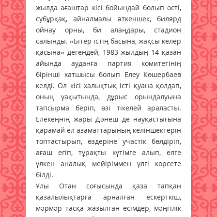
жылда ағаштар кісі бойындай болып өсті,
субұрқақ, айналмалы әткеншек, билярд
ойнау орны, би алаңдары, стадион
салынды. «Бітер істің басына, жақсы келер
қасына» дегендей, 1983 жылдың 14 қазан
айында ауданға партия комитетінің
бірінші хатшысы болып Елеу Көшербаев
келді. Ол кісі халықтық істі қуана қолдап,
оның уақытында, дұрыс орындалуына
тапсырма беріп, өзі тікелей араласты.
Елекеңнің жары Дәнеш де науқастығына
қарамай ел азаматтарының келіншектерін
топтастырып, өздеріне участік бөлдіріп,
ағаш егіп, тұрақты күтімге алып, елге
үлкен аналық мейіріммен үлгі көрсете
білді.
Ұлы Отан соғысында қаза тапқан
қазалылықтарға арналған ескерткіш,
мәрмәр тасқа жазылған есімдер, мәңгілік