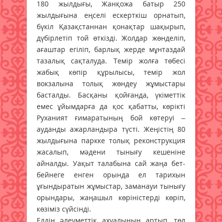
180 жылдығы, Жанқожа батыр 250
жылдығына еңселі ескерткіш орнатып,
бүкіл Қазақстаннан қонақтар шақырып,
дүбірлетіп той өткізді. Жолдар жөнделіп,
ағаштар егіліп, барлық жерде мұнтаздай
тазалық сақталуда. Темір жолға төбесі
жабық көпір құрылысы, темір жол
вокзалына толық жөндеу жұмыстары
басталды. Басқаны қойғанда, үкіметтік
емес ұйымдарға да қос қабатты, көрікті
Руханият ғимаратының бой көтеруі –
ауданды ажарландыра түсті. Жеңістің 80
жылдығына паркке толық реконструкция
жасалып, мәдени тынығу кешеніне
айналды. Уақыт талабына сай жаңа бет-
бейнеге енген орында ел тарихын
ұғындыратын жұмыстар, заманауи тынығу
орындары, жаңашыл көріністерді көріп,
көзіміз сүйсінді.
Елдің әлеуметтік ахуалының артып, төл