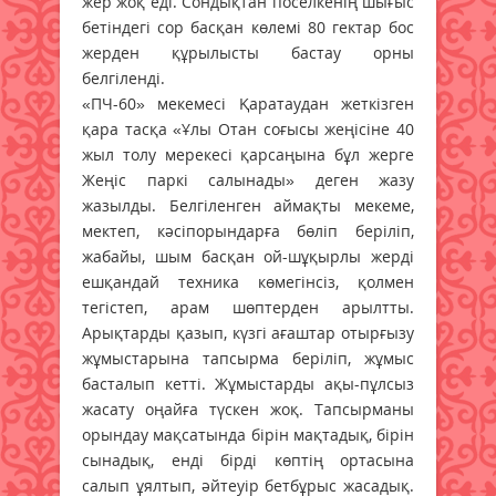
жер жоқ еді. Сондықтан поселкенің шығыс
бетіндегі сор басқан көлемі 80 гектар бос
жерден құрылысты бастау орны
белгіленді.
«ПЧ-60» мекемесі Қаратаудан жеткізген
қара тасқа «Ұлы Отан соғысы жеңісіне 40
жыл толу мерекесі қарсаңына бұл жерге
Жеңіс паркі салынады» деген жазу
жазылды. Белгіленген аймақты мекеме,
мектеп, кәсіпорындарға бөліп беріліп,
жабайы, шым басқан ой-шұқырлы жерді
ешқандай техника көмегінсіз, қолмен
тегістеп, арам шөптерден арылтты.
Арықтарды қазып, күзгі ағаштар отырғызу
жұмыстарына тапсырма беріліп, жұмыс
басталып кетті. Жұмыстарды ақы-пұлсыз
жасату оңайға түскен жоқ. Тапсырманы
орындау мақсатында бірін мақтадық, бірін
сынадық, енді бірді көптің ортасына
салып ұялтып, әйтеуір бетбұрыс жасадық.