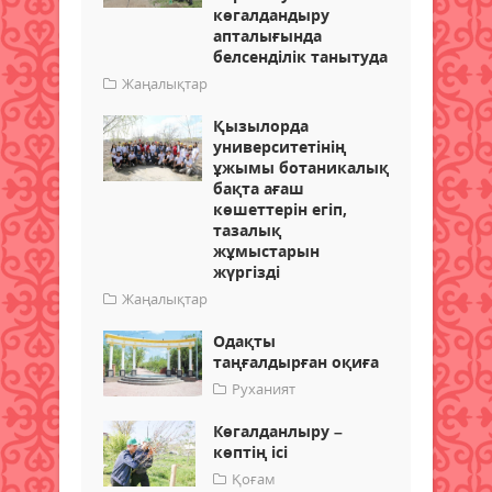
көгалдандыру
апталығында
белсенділік танытуда
Жаңалықтар
Қызылорда
университетінің
ұжымы ботаникалық
бақта ағаш
көшеттерін егіп,
тазалық
жұмыстарын
жүргізді
Жаңалықтар
Одақты
таңғалдырған оқиға
Руханият
Көгалданлыру –
көптің ісі
Қоғам