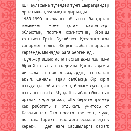
ішкі ауласына түгелдей түнгі шырағдандар
орнатылып, жарықтандырылды.
1985-1990 жылдары облысты басқарған
мемлекет және қоғам қайраткері,
облыстық партия комитетінің бірінші
хатшысы Еркін Әуелбеков Қазалыға жол
сапармен келіп, «Жеңіс» саябағын аралап
көргенде, мынадай баға берген еді.
«Бұл жер ашық аспан астындағы жалпыға
бірдей салынған академия. Қанша адамға
ой салатын нақыл сөздердің іші толған
ақыл. Саналы адам саябаққа бір кіріп
шыққанда, ойы өзгеріп, білімге сусындап
шығары сөзсіз. Мұндай саябақ облыстың
орталығында да жоқ, «Вы берите пример
как работать и отдыхать учитесь от
Казалинцев. Это просто прелесть, чудо,
вот так. Тарихты жастарға осылай оқыту
керек», – деп өзге басшыларға қарап: