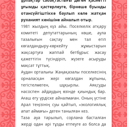
ұрпақтар сабақтастығы деген қасиетті
ұғымды қастерлеуге, бірнеше буынды
отансүйгіштікке баулып келе жатқан
руханият кенішіне айналып отыр.
1981 жылдың күз айы. Поселкелік атқару
комитеті депутаттарының көше, аула
тазалығын сақтау мен тал егіп
көгалдандыру-көркейту жұмыстарын
жақсартуға жаппай бетбұрыс жасау
қажеттігін түсіндіріп, жүзеге асыруды
мақсат тұттық.
Аудан орталығы Жаңақазалы поселкесінің
орналасқан жері көгалдан жұпыны,
тегістелмеген, шұқырлы. Аяқсуды
насоспен айдаудың өзінде қиындық бар.
Ағаш егу үрдіске айналмаған. Оның үстіне
Арал теңізінің суы қайтып, «экологиялық
апат аймағы» деген танылған кез.
Таза ауа тарылып, сорлана басталған
жерді одан әрі тұзды етпеуге аз болса да