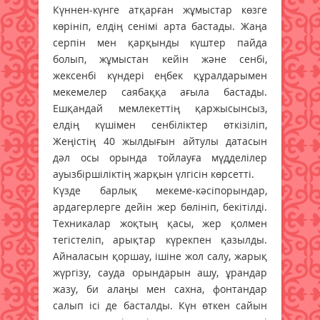
Күннен-күнге атқарған жұмыстар көзге
көрініп, елдің сенімі арта бастады. Жаңа
серпін мен қарқынды күштер пайда
болып, жұмыстан кейін және сенбі,
жексенбі күндері еңбек құралдарымен
мекемелер саябаққа ағыла бастады.
Ешқандай мемлекеттің қаржысынсыз,
елдің күшімен сенбіліктер өткізіліп,
Жеңістің 40 жылдығын айтулы датасын
дәл осы орында тойлауға мүдделілер
ауызбіршіліктің жарқын үлгісін көрсетті.
Күзде барлық мекеме-кәсіпорындар,
ардагерлерге дейін жер бөлініп, бекітілді.
Техникалар жоқтың қасы, жер қолмен
тегістеліп, арықтар күрекпен қазылды.
Айналасын қоршау, ішіне жол салу, жарық
жүргізу, сауда орындарын ашу, ұрандар
жазу, би алаңы мен сахна, фонтандар
салып ісі де басталды. Күн өткен сайын