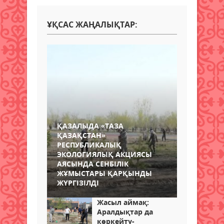
ҰҚСАС ЖАҢАЛЫҚТАР:
ҚАЗАЛЫДА «ТАЗА
ҚАЗАҚСТАН»
РЕСПУБЛИКАЛЫҚ
ЭКОЛОГИЯЛЫҚ АКЦИЯСЫ
АЯСЫНДА СЕНБІЛІК
ЖҰМЫСТАРЫ ҚАРҚЫНДЫ
ЖҮРГІЗІЛДІ
Жасыл аймақ:
Аралдықтар да
көркейту-