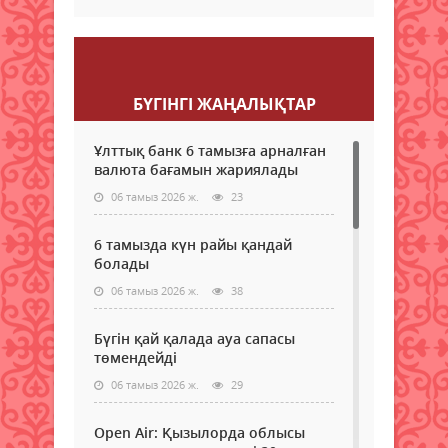
Пікір қалдыру
БҮГІНГI ЖАҢАЛЫҚТАР
Ұлттық банк 6 тамызға арналған
валюта бағамын жариялады
06 тамыз 2026 ж.
23
6 тамызда күн райы қандай
болады
06 тамыз 2026 ж.
38
Бүгін қай қалада ауа сапасы
төмендейді
06 тамыз 2026 ж.
29
Open Air: Қызылорда облысы