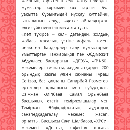
жасанып, көріктеніп келе жатқан жердегі
жұмыстар көркімен көз тартты. Бұл
уақытта бұрынғыдай нұсқау күтпей-ақ
ынталанып келуді әдетке айналдырған
елге сүйіспеншілігіміз арта түсті.
«Көп түкірсе – көл» дегендей, жолдың
жобасы жасалып, үстіне асфальт төсеп,
рельстен бардюрлер салу жұмыстарын
Ұмыттырған Таңжарықов пен Әбдімәжит
Абдуллаев басқаратын «ДРЭУ», «ПЧ-60»
мекемелері тиянаты, жедел атқарды. 200
орындық жазғы үлкен сахнаны Тұраш
Сегізов, бас қақпаны Сапарбай Розметов,
ертегілер қалашығы мен субұрқақты
Әзімжан Әліпбаев, Самал Орынбаев
басшылық ететін теміржолшылар мен
Темірхан Әбдіқадіровтың аудандық
санэпедқадағалау мекемесі жасап,
орнатты. Басшысы Сағи Шалбасов, «ХРСУ»
мекемесі «Достық кафесін» жасаса,