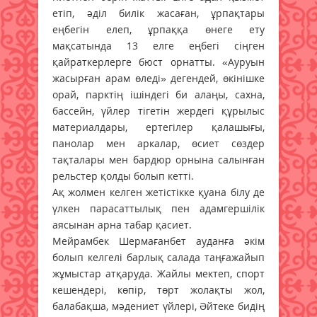
етіп, әділ билік жасаған, ұрпақтары
еңбегін елеп, ұрпаққа өнеге ету
мақсатында 13 елге еңбегі сіңген
қайраткерлерге бюст орнатты. «Ауруын
жасырған арам өледі» дегендей, өкінішке
орай, парктің ішіндегі би алаңы, сахна,
бассейн, үйлер тігетін жердегі құрылыс
материалдары, ертегілер қалашығы,
панолар мен аркалар, өсиет сөздер
тақталары мен бардюр орнына салынған
рельстер қолды болып кетті.
Ақ жолмен келген жетістікке қуана білу де
үлкен парасаттылық пен адамгершілік
аясынан арна табар қасиет.
Мейрамбек Шермағанбет ауданға әкім
болып келгелі барлық салада таңғажайып
жұмыстар атқаруда. Жайлы мектеп, спорт
кешендері, көпір, төрт жолақты жол,
балабақша, мәдениет үйлері, Әйтеке бидің