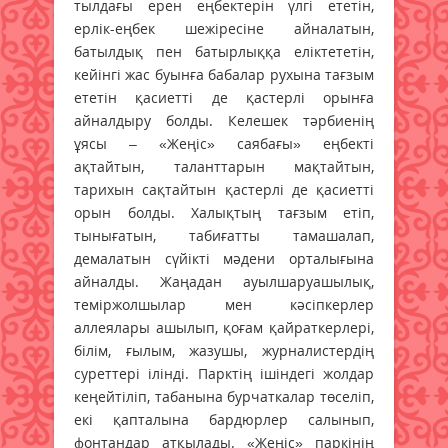
тылдағы ерен еңбектерін үлгі ететін,
ерлік-еңбек шежіресіне айналатын,
батылдық пен батырлыққа еліктететін,
кейінгі жас буынға бабалар рухына тағзым
ететін қасиетті де қастерлі орынға
айналдыру болды. Келешек тәрбиенің
ұясы – «Жеңіс» саябағы» еңбекті
ақтайтын, таланттарын мақтайтын,
тарихын сақтайтын қастерлі де қасиетті
орын болды. Халықтың тағзым етіп,
тынығатын, табиғатты тамашалап,
демалатын сүйікті мәдени орталығына
айналды. Жаңадан ауылшаруашылық,
теміржолшылар мен кәсіпкерлер
аллеялары ашылып, қоғам қайраткерлері,
білім, ғылым, жазушы, журналистердің
суреттері ілінді. Парктің ішіндегі жолдар
кеңейтіліп, табанына бурчаткалар төселіп,
екі қапталына бардюрлер салынып,
фонтандар атқылады. «Жеңіс» паркінің