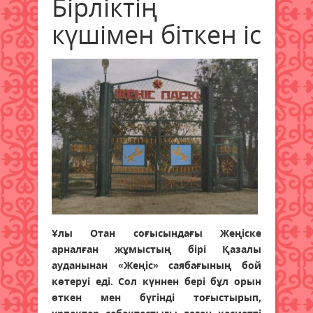
Бірліктің
күшімен біткен іс
Ұлы Отан соғысындағы Жеңіске
арналған жұмыстың бірі Қазалы
ауданынан «Жеңіс» саябағының бой
көтеруі еді. Сол күннен бері бұл орын
өткен мен бүгінді тоғыстырып,