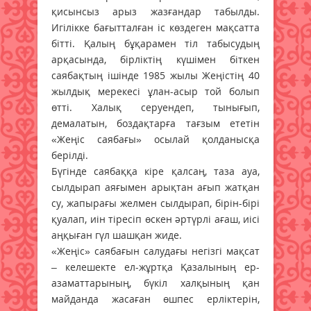
қисынсыз арыз жазғандар табылды.
Игілікке бағытталған іс көздеген мақсатта
бітті. Қалың бұқарамен тіл табысудың
арқасында, бірліктің күшімен біткен
саябақтың ішінде 1985 жылы Жеңістің 40
жылдық мерекесі ұлан-асыр той болып
өтті. Халық серуендеп, тынығып,
демалатын, боздақтарға тағзым ететін
«Жеңіс саябағы» осылай қолданысқа
берілді.
Бүгінде саябаққа кіре қалсаң, таза ауа,
сылдырап аяғымен арықтан ағып жатқан
су, жапырағы желмен сылдырап, бірін-бірі
қуалап, иін тіресіп өскен әртүрлі ағаш, иісі
аңқыған гүл шашқан жиде.
«Жеңіс» саябағын салудағы негізгі мақсат
– келешекте ел-жұртқа Қазалының ер-
азаматтарының, бүкіл халқының қан
майданда жасаған өшпес ерліктерін,