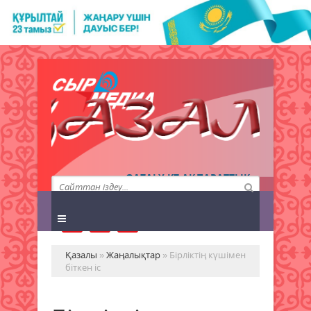
QAZALY.KZ АҚПАРАТТЫҚ
АГЕНТТІГІ
Қазалы
»
Жаңалықтар
» Бірліктің күшімен
біткен іс