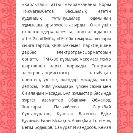
«Қарлығаш» атты мейрамхананы Кәрім
Тәжмағамбетов басшылық ететін
аудандық тұтынушылар одағының
жұмысшылары жүзеге асырды. «Отан үшін
от кешкендер» аллеясы, спорт алаңдарын
«ШЧ-2», «ПМС», «ПЧ-60» теміржолшылары
сыйға тартса, КРЭК мекемесі парктің ішіне
дербес электротрансформаторын
орнатты. ПМК-86 құрылыс мекемесі темір
шартақпен паркті қоршады. Теміржол
электростанциясының алтыбақан
орнатып, ұлттық алаңдар жасады, вагон
депосы, ТРЗМ ұжымдары үлкен сахна мен
би алаңын жасады. Бұл жұмыстар басында
жүрген азаматтар Әбдінағи Әбжанов,
Жансары Пазылбеков, Серікбай
Сұлтамұратов, Қуанған Бакенов Едіге
Құсанов, Ғани Ысқақов, Ашықбай Тоғымов,
Бегім Бодықов, Самұрат Имандосов, Кемал