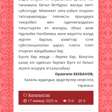
танымына батыл бетбұрыс жасауы көпті
сүйсінтуде. Мемлекет алға қойып отырған
тапсырмаларды тиянақты орындауға
тәжірибесі мен ізденімпаздығын
тоғыстырған ел ағалары, облыс әкімі
Нұрлыбек Нәлібаевқа және жауапты жолда
жүрген барлық азамттар ісіне
сүйіспеншілікпен қарап, тілегін тілеп
отырған жағдайымыз бар.
Бірлік бар жерде – береке бар. Мәңгілік
қазақ елі идеясын бәріміз бірге ел болып
жүзеге асыруға атсалысайық!
Оразғали БЕКБАНОВ,
Қазалы аудандық ардагерлер кеңесінің
төрағасы
Жаңалықтар
17 мамыр 2025 ж.
314
0