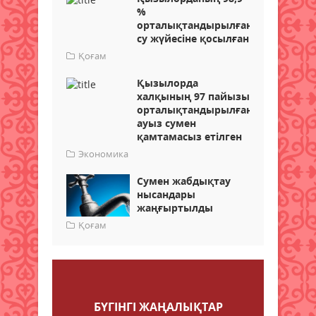
%
орталықтандырылған
су жүйесіне қосылған
Қоғам
Қызылорда
халқының 97 пайызы
орталықтандырылған
ауыз сумен
қамтамасыз етілген
Экономика
Сумен жабдықтау
нысандары
жаңғыртылды
Қоғам
Пікір қалдыру
БҮГІНГI ЖАҢАЛЫҚТАР