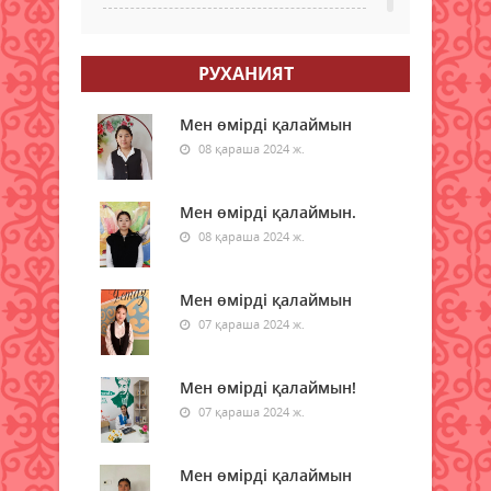
Қазақстанда есту
аппараттарымен қамтамасыз ету
РУХАНИЯТ
тәртібі өзгерді
07 тамыз 2026 ж.
56
Мен өмірді қалаймын
08 қараша 2024 ж.
Қазақстанда туризмді
мемлекеттік қолдау тетіктері
жетілдірілуде
Мен өмірді қалаймын.
07 тамыз 2026 ж.
08 қараша 2024 ж.
56
+41 градус: Қазақстанда жаңа
Мен өмірді қалаймын
аптап толқыны күтіледі
07 қараша 2024 ж.
07 тамыз 2026 ж.
56
Мен өмірді қалаймын!
5547 әскери бөлімінде «Алғашқы
қызмет күні» іс-шарасы өтті
07 қараша 2024 ж.
07 тамыз 2026 ж.
68
Мен өмірді қалаймын