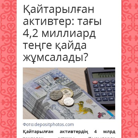
Қайтарылған
активтер: тағы
4,2 миллиард
теңге қайда
жұмсалады?
Фото:depositphotos.com
Қайтарылған активтердің 4 млрд