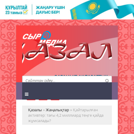
QAZALY.KZ АҚПАРАТТЫҚ
АГЕНТТІГІ
Қазалы
»
Жаңалықтар
» Қайтарылған
активтер: тағы 4,2 миллиард теңге қайда
жұмсалады?