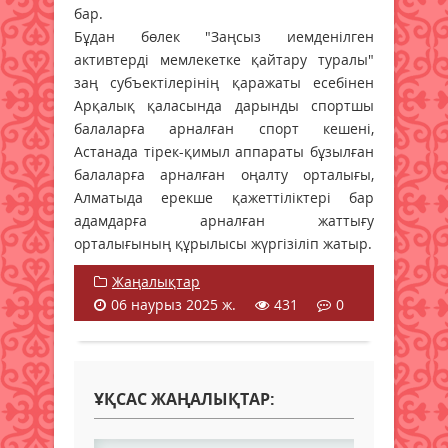
бар.
Бұдан бөлек "Заңсыз иемденілген
активтерді мемлекетке қайтару туралы"
заң субъектілерінің қаражаты есебінен
Арқалық қаласында дарынды спортшы
балаларға арналған спорт кешені,
Астанада тірек-қимыл аппараты бұзылған
балаларға арналған оңалту орталығы,
Алматыда ерекше қажеттіліктері бар
адамдарға арналған жаттығу
орталығының құрылысы жүргізіліп жатыр.
Жаңалықтар
06 наурыз 2025 ж.
431
0
ҰҚСАС ЖАҢАЛЫҚТАР: