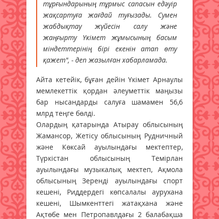
тұрғындарының тұрмыс сапасын едәуір
жақсартуға жағдай туғызады. Сумен
жабдықтау жүйесін салу және
жаңғырту Үкімет жұмысының басым
міндеттерінің бірі екенін атап өту
қажет", - деп жазылған хабарламада.
Айта кетейік, бұған дейін Үкімет Арнаулы
мемлекеттік қордан әлеуметтік маңызы
бар нысандарды салуға шамамен 56,6
млрд теңге бөлді.
Олардың қатарында Атырау облысының
Жамансор, Жетісу облысының Рудничный
және Көксай ауылындағы мектептер,
Түркістан облысының Темірлан
ауылындағы музыкалық мектеп, Ақмола
облысының Зеренді ауылындағы спорт
кешені, Риддердегі көпсалалы аурухана
кешені, Шымкенттегі жатақхана және
Ақтөбе мен Петропавлдағы 2 балабақша