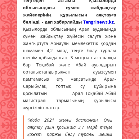
теңгеден астамы Қызылорда
облысындағы сумен жабдықтау
жүйелерінің құрылысын аяқтауға
бөлінді, - деп хабарлайды
Tengrinews.kz
.
Қызылорда облысының Арал ауданында
сумен жабдықтау жүйесін салуға және
жаңғыртуға Арнаулы мемлекеттік қордан
шамамен 4,2 млрд теңге бөлу туралы
шешім қабылданған. 3 мыңнан аса халқы
бар Тоқабай және Абай ауылдарын
орталықтандырылған ауызсумен
қамтамасыз ету мақсатында Арал-
Сарыбұлақ топтық су құбырына
қосылатын Арал–Тоқабай–Абай
магистралі тармағының құрылысы
жүргізіліп жатыр.
"Жоба 2021 жылы басталған. Оны
аяқтау үшін қосымша 3,7 млрд теңге
қажет. Қаржы бөлу туралы шешім