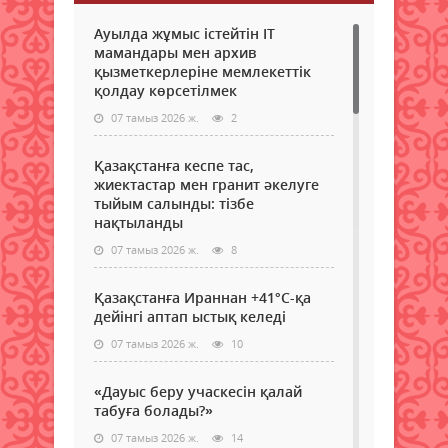
Ауылда жұмыс істейтін IT
мамандары мен архив
қызметкерлеріне мемлекеттік
қолдау көрсетілмек
07 тамыз 2026 ж.
2
Қазақстанға кеспе тас,
жиектастар мен гранит әкелуге
тыйым салынды: тізбе
нақтыланды
07 тамыз 2026 ж.
8
Қазақстанға Ираннан +41°С-қа
дейінгі аптап ыстық келеді
07 тамыз 2026 ж.
10
«Дауыс беру учаскесін қалай
табуға болады?»
07 тамыз 2026 ж.
14