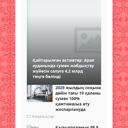
Қайтарылған активтер: Арал
ауданында сумен жабдықтау
жүйесін салуға 4,2 млрд
теңге бөлінді
2025 жылдың соңына
дейін тағы 19 қаланы
сумен 100%
қамтамасыз ету
жоспарлануда
Жаңалықтар
Қызылорданың 98,9