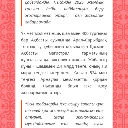
қабылданды. Нысанды 2025 жылдың
соңына дейін пайдалануға беру
жоспарланып отыр", - деп жазылған
хабарламада.
Үкімет мәліметінше, шамамен 400 тұрғыны
бар Ақбасты ауылында Арал–Сарыбұлақ
топтық су құбырына қосылатын Қосман–
Ақбасты магистралі тармағының
құрылысы да аяқталуға жақын. Жобаның
құны - шамамен 2,4 млрд теңге, оның 1,8
млрд теңгесі игерілген. Қалған 524 млн
теңгесі Арнаулы мемлекеттік қордан
бөлінді. Нысанды биыл іске қосу
жоспарланып отыр.
"Осы жобаларды іске асыру сапалы суға
тікелей қол жеткізуді қамтамасыз ете
отырып, жаңа экономикалық
мүмкіндіктерге жол ашады, ауыл