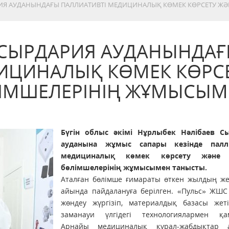
ИЯ АУДАНЫНДАҒЫ ПАЛЛИАТИВТІ МЕДИЦИНАЛЫҚ КӨМЕК КӨРСЕТУ ЖӘ
Ы
СЫРДАРИЯ АУДАНЫНДА
ИЦИНАЛЫҚ КӨМЕК КӨРС
ЛІМШЕЛЕРІНІҢ ЖҰМЫСЫМ
Бүгін облыс әкімі Нұрлыбек Нәлібаев С
ауданына жұмыс сапары кезінде палли
медициналық көмек көрсету және 
бөлімшелерінің жұмысымен танысты.
Аталған бөлімше ғимараты өткен жылдың же
айында пайдалануға берілген. «Пульс» ЖШС 
жөндеу жүргізіп, материалдық базасы жетіл
заманауи үлгідегі технологиялармен қа
Арнайы медициналық құрал-жабдықтар 