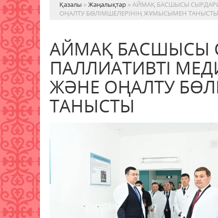
Қазалы
»
Жаңалықтар
» АЙМАҚ БАСШЫСЫ СЫРДАР
ОҢАЛТУ БӨЛІМШЕЛЕРІНІҢ ЖҰМЫСЫМЕН ТАНЫСТ
АЙМАҚ БАСШЫСЫ 
ПАЛЛИАТИВТІ МЕД
ЖӘНЕ ОҢАЛТУ БӨ
ТАНЫСТЫ