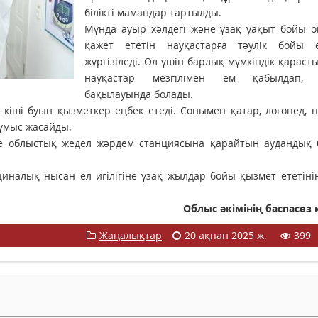
білікті мамандар тартылды.
Мұнда ауыр хәлдегі және ұзақ уақыт бойы о
қажет ететін науқастарға тәулік бойы 
жүргізіледі. Ол үшін барлық мүмкіндік қараст
науқастар мезгілімен ем қабылдап, д
бақылауында болады.
 кіші буын қызметкер еңбек етеді. Сонымен қатар, логопед, п
ұмыс жасайды.
нде облыстық жедел жәрдем станциясына қарайтын аудандық 
иналық нысан ел игілігіне ұзақ жылдар бойы қызмет ететіні
Облыс әкімінің баспасөз
Жаңалықтар
20 ақпан 2025 ж.
399