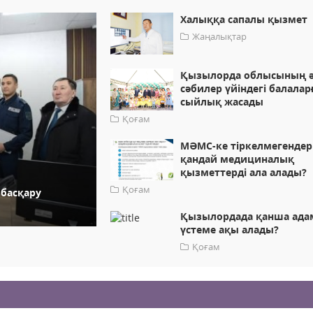
Халыққа сапалы қызмет
Жаңалықтар
Қызылорда облысының ә
сәбилер үйіндегі балалар
сыйлық жасады
Қоғам
МӘМС-ке тіркелмегендер
қандай медициналық
қызметтерді ала алады?
Қоғам
 басқару
Қызылордада қанша ада
үстеме ақы алады?
Қоғам