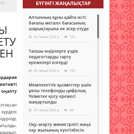
НЕ
БҮГІНГI ЖАҢАЛЫҚТАР
Алтынның құны қайта өсті:
бағалы металл бағасының
ҒЫ
шарықтауына не әсер етуде
ЕТУ
05 тамыз 2026 ж.
100
ЕН
Тапшы өңірлерге үздік
педагогтарды тарту
ережелері өзгерді
05 тамыз 2026 ж.
100
ырдария
ативті
Мемлекеттік қызметтер үшін
ұялы телефонды цифрлық
оңалту
Үкіметке қосу ережесі
жаңартылды
лтоқсан
05 тамыз 2026 ж.
94
күрделі
дірілді,
Оқу-ағарту министрлігі жаңа
мтылды.
оқу жылының күнтізбесін
алынып,