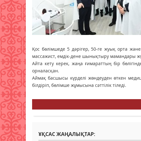
Қос бөлімшеде 5 дәрігер, 50-ге жуық орта және
массажист, емдік-дене шынықтыру мамандары ж
Айта кету керек, жаңа ғимараттың бір бөлігі
орналасқан.
Аймақ басшысы күрделі жөндеуден өткен медиц
білдіріп, бөлімше жұмысына сәттілік тіледі.
ҰҚСАС ЖАҢАЛЫҚТАР: