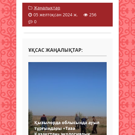
Жаңалықтар
05 желтоқсан 2024 ж.
256
0
ҰҚСАС ЖАҢАЛЫҚТАР:
Қызылорда облысында ауыл
тұрғындары «Таза
Қазақстан» экологиялық