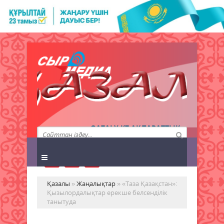
QAZALY.KZ АҚПАРАТТЫҚ
АГЕНТТІГІ
Қазалы
»
Жаңалықтар
» «Таза Қазақстан»:
Қызылордалықтар ерекше белсенділік
танытуда