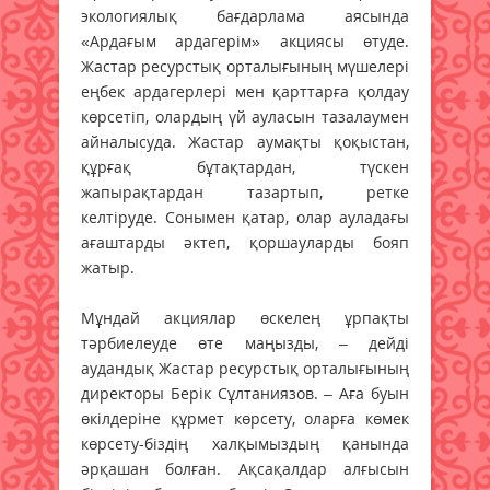
экологиялық бағдарлама аясында
«Ардағым ардагерім» акциясы өтуде.
Жастар ресурстық орталығының мүшелері
еңбек ардагерлері мен қарттарға қолдау
көрсетіп, олардың үй ауласын тазалаумен
айналысуда. Жастар аумақты қоқыстан,
құрғақ бұтақтардан, түскен
жапырақтардан тазартып, ретке
келтіруде. Сонымен қатар, олар ауладағы
ағаштарды әктеп, қоршауларды бояп
жатыр.
Мұндай акциялар өскелең ұрпақты
тәрбиелеуде өте маңызды, – дейді
аудандық Жастар ресурстық орталығының
директоры Берік Сұлтаниязов. – Аға буын
өкілдеріне құрмет көрсету, оларға көмек
көрсету-біздің халқымыздың қанында
әрқашан болған. Ақсақалдар алғысын