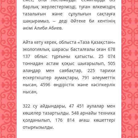
барлық жерлестерімізді, туған өлкеміздің
тазалығын және сұлулығын сақтауға
шақырамыз, – деді Әйтеке би кентінің
әкімі Алиби Абиев.
Айта кету керек, облыста «Таза Қазақстан»
экологиялық шарасы басталғалы оған 678
137 облыс тұрғыны қатысты. 25 074
тоннадан астам қоқыс шығарылып, 505
алаңдар мен саябақтар, 225 тарихи
ескерткіштер аумақтары, 791 әлеуметтік
нысан, 4596 өндірістік және кәсіпкерлік
нысан,
322 су айдындары, 47 451 аулалар мен
көшелер тазартылды. 548 арнайы техника
қолданылып, 176 814 ағаш көшеттері
отырғызылды.