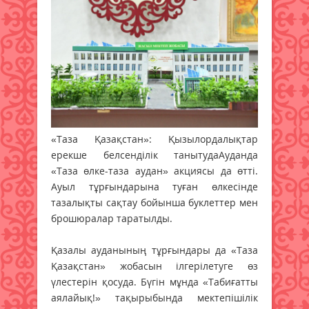
«Таза Қазақстан»: Қызылордалықтар
ерекше белсенділік танытудаАуданда
«Таза өлке-таза аудан» акциясы да өтті.
Ауыл тұрғындарына туған өлкесінде
тазалықты сақтау бойынша буклеттер мен
брошюралар таратылды.
Қазалы ауданының тұрғындары да «Таза
Қазақстан» жобасын ілгерілетуге өз
үлестерін қосуда. Бүгін мұнда «Табиғатты
аялайық!» тақырыбында мектепішілік