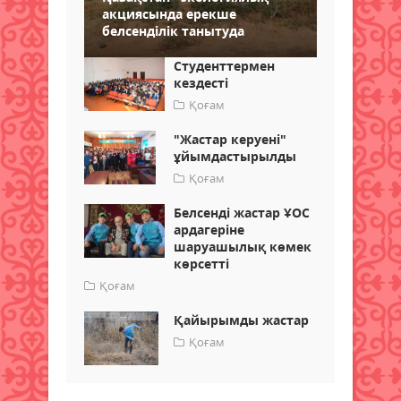
акциясында ерекше
белсенділік танытуда
Студенттермен
кездесті
Қоғам
"Жастар керуені"
ұйымдастырылды
Қоғам
Белсенді жастар ҰОС
ардагеріне
шаруашылық көмек
көрсетті
Қоғам
Қайырымды жастар
Қоғам