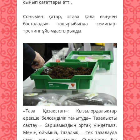
сынып сағаттары өтті.
Сонымен қатар, «Таза қала өзіңнен
басталады» тақырыбында семинар-
тренинг ұйымдастырылды.
«Таза Қазақстан»: Қызылордалықтар
ерекше белсенділік танытуда– Тазалықты
сақтау – баршамыздың ортақ міндетіміз.
Менің ойымша, тазалық – тек тазалауда
емес, оны ластамауда. Семинарда біз