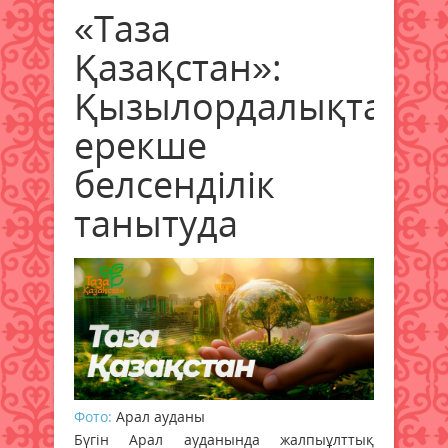
«Таза
Қазақстан»:
Қызылордалықтар
ерекше
белсенділік
танытуда
Фото:
Арал ауданы
Бүгін Арал ауданында жалпыұлттық