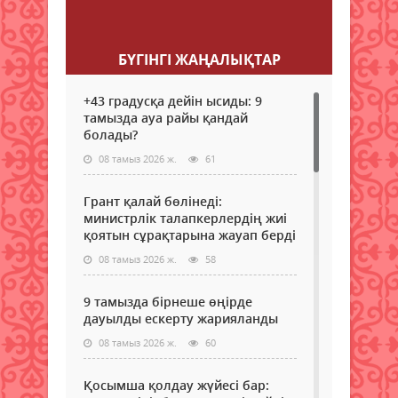
Пікір қалдыру
БҮГІНГI ЖАҢАЛЫҚТАР
+43 градусқа дейін ысиды: 9
тамызда ауа райы қандай
болады?
08 тамыз 2026 ж.
61
Грант қалай бөлінеді:
министрлік талапкерлердің жиі
қоятын сұрақтарына жауап берді
08 тамыз 2026 ж.
58
9 тамызда бірнеше өңірде
дауылды ескерту жарияланды
08 тамыз 2026 ж.
60
Қосымша қолдау жүйесі бар: