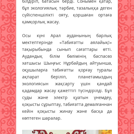
білдіріп, батасын берді. Сонымен қатар,
бұл экологиялық тәрбие, тазалыққа деген
сүйіспеншілікті ояту, қоршаған ортаға
қамқорлық жасау.
Осы күні Арал ауданының барлық
мектептерінде «Табиғатты аялайық!»
тақырыбында сынып сағаттары өтті.
Аудандық білім бөлімінің баспасөз
хатшысы Шыңғыс Нұрбайдың айтуынша,
оқушыларға табиғатты қорғау туралы
ақпарат беріліп, планетамыздың
экологиясын жақсарту үшін қандай
қадамдар жасау қажеттігі түсіндірілді. Бұл
суды және электр қуатын үнемдеу,
қоқысты сұрыптау, табиғатта демалғаннан
кейін қоқысты жинау және басқа да
көптеген шаралар.