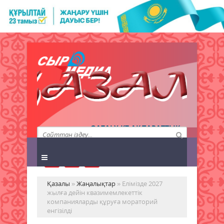
QAZALY.KZ АҚПАРАТТЫҚ
АГЕНТТІГІ
Қазалы
»
Жаңалықтар
» Елімізде 2027
жылға дейін квазимемлекеттік
компанияларды құруға мораторий
енгізілді