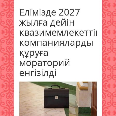
Елімізде 2027
жылға дейін
квазимемлекеттік
компанияларды
құруға
мораторий
енгізілді