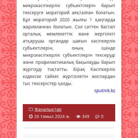
микрокәсіпкерлік субъектілерін барып
тексеруге мораторий аяқталған болатын.
Бұл мораторий 2020 жылғы 1 қаңтарда
жарияланған болатын. Сол сәттен бастап
орталық мемлекеттік және жергілікті
атқарушы органдар шағын кәсіпкерлік
субъектілерін, оның ішінде
микрокәсіпкерлік субъектілерін тексеруді
және профилактикалық бақылауды барып
жүргізуді тоқтатты. Бірақ Кәсіпкерлік
кодекске сәйкес жүргізілетін жоспардан
тыс тексерістер қалды.
sputnik.kz
Жаңалықтар
26 тамыз 2024 ж.
349
0