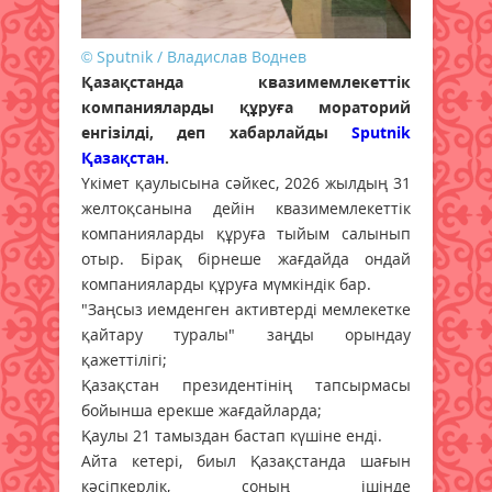
© Sputnik / Владислав Воднев
Қазақстанда квазимемлекеттік
компанияларды құруға мораторий
енгізілді, деп хабарлайды
Sputnik
Қазақстан
.
Үкімет қаулысына сәйкес, 2026 жылдың 31
желтоқсанына дейін квазимемлекеттік
компанияларды құруға тыйым салынып
отыр. Бірақ бірнеше жағдайда ондай
компанияларды құруға мүмкіндік бар.
"Заңсыз иемденген активтерді мемлекетке
қайтару туралы" заңды орындау
қажеттілігі;
Қазақстан президентінің тапсырмасы
бойынша ерекше жағдайларда;
Қаулы 21 тамыздан бастап күшіне енді.
Айта кетері, биыл Қазақстанда шағын
кәсіпкерлік, соның ішінде