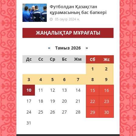
арналған ауа райы болжамы
Футболдан Қазақстан
09 тамыз 2026 ж.
76
құрамасының бас бапкері
05 сәуір 2024 ж.
Отбасы банк талаптарды
жеңілдетті: енді ескі үйлерді де
ЖАҢАЛЫҚТАР МҰРАҒАТЫ
кепілге қоюға болады
09 тамыз 2026 ж.
76
«
Тамыз 2026 »
Еліміздің бірнеше қаласында ауа
Дс
Сс
Ср
Бс
Жм
Сб
Жс
сапасы нашарлайды
1
2
09 тамыз 2026 ж.
57
3
4
5
6
7
8
9
Елімізде Абай күніне орай 350-
10
11
12
13
14
15
16
ден астам шара өтеді
17
18
19
20
21
22
23
09 тамыз 2026 ж.
62
24
25
26
27
28
29
30
Жексенбіде еліміздің барлық
дерлік өңірінде дауылды
31
ескерту жарияланды
09 тамыз 2026 ж.
54