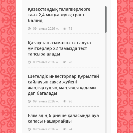
Қазақстандық талапкерлерге
тағы 2,4 мыңға жуық грант
бөлінді
09 тамыз 2026 ж.
78
Қазақстан азаматтығын алуға
үміткерлер 22 тамызда тест
тапсыра алады
09 тамыз 2026 ж.
78
Шетелдік инвесторлар Құрылтай
сайлауын саяси жүйені
жаңғыртудың маңызды қадамы
деп бағалады
09 тамыз 2026 ж.
96
Еліміздің бірнеше қаласында ауа
сапасы нашарлайды
09 тамыз 2026 ж.
74