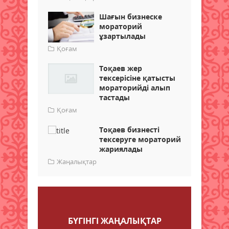
Шағын бизнеске
мораторий
ұзартылады
Қоғам
Тоқаев жер
тексерісіне қатысты
мораторийді алып
тастады
Қоғам
Тоқаев бизнесті
тексеруге мораторий
жариялады
Жаңалықтар
Пікір қалдыру
БҮГІНГI ЖАҢАЛЫҚТАР