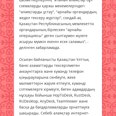
схемаларды қаржы мекемелеріндегі
"алаяқтарды ұстау", "арнайы органдардың
жедел тексеру жүргізуі", сондай-ақ
Қазақстан Республикасының мемлекеттік
органдарының бірлескен "арнайы
операциясы" деген сылтаумен жүзеге
асыруы мүмкін екенін еске саламыз", -
делінген хабарламада.
Осыған байланысты Қазақстан Ұлттық
банкі азаматтарды тексерілмеген
аккаунттарға және күмәнді телефон
қоңырауларына сенбеуге, жеке
мәліметтерін жария етпеуге, күмәнді
сілтемелерге кірмеуге, бөтен адамдардың
нұсқауы бойынша HopToDesk, RustDesk,
RUDesktop, AnyDesk, TeamViewer және
басқа да бағдарламаларды орнатпауға
шақырады. Себебі алаяқтар интернет-