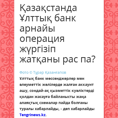
Қазақстанда
Ұлттық банк
арнайы
операция
жүргізіп
жатқаны рас па?
Фото ©️ Тұрар Қазанғапов
Ұлттық банк мессенджерлер мен
әлеуметтік желілерде жалған аккаунт
ашу, сондай-ақ қызметтік куәліктерді
қолдан жасауға байланысты жаңа
алаяқтық схемалар пайда болғаны
туралы хабарлайды, - деп хабарлайды
Tengrinews.kz
.