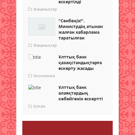
ескертілді
Жаңалықтар
"Сенбеңіз!".
Министрдің атынан
жалған хабарлама
таратылған
Жаңалықтар
Ұлттық банк
қазақстандықтарға
ескерту жасады
Экономика
Ұлттық банк
алаяқтардың
көбейгенін ескертті
Қоғам
Пікір қалдыру