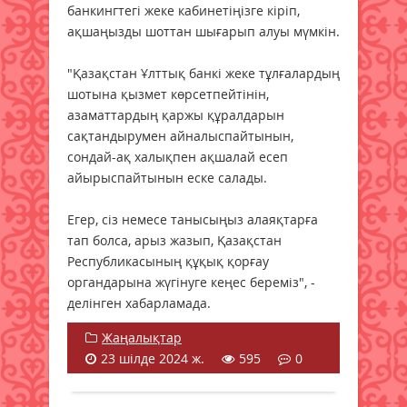
банкингтегі жеке кабинетіңізге кіріп,
ақшаңызды шоттан шығарып алуы мүмкін.
"Қазақстан Ұлттық банкі жеке тұлғалардың
шотына қызмет көрсетпейтінін,
азаматтардың қаржы құралдарын
сақтандырумен айналыспайтынын,
сондай-ақ халықпен ақшалай есеп
айырыспайтынын еске салады.
Егер, сіз немесе танысыңыз алаяқтарға
тап болса, арыз жазып, Қазақстан
Республикасының құқық қорғау
органдарына жүгінуге кеңес береміз", -
делінген хабарламада.
Жаңалықтар
23 шілде 2024 ж.
595
0