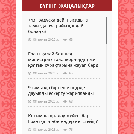
БҮГІНГI ЖАҢАЛЫҚТАР
+43 градусқа дейін ысиды: 9
тамызда ауа райы қандай
болады?
08 тамыз 2026 ж.
68
Грант қалай бөлінеді:
министрлік талапкерлердің жиі
қоятын сұрақтарына жауап берді
08 тамыз 2026 ж.
65
9 тамызда бірнеше өңірде
дауылды ескерту жарияланды
08 тамыз 2026 ж.
68
Қосымша қолдау жүйесі бар:
Грантқа ілінбегендер не істейді?
08 тамыз 2026 ж.
76