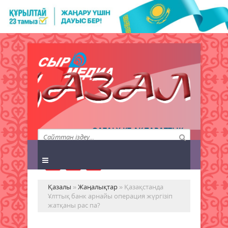
QAZALY.KZ АҚПАРАТТЫҚ
АГЕНТТІГІ
Қазалы
»
Жаңалықтар
» Қазақстанда
Ұлттық банк арнайы операция жүргізіп
жатқаны рас па?