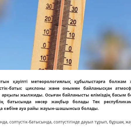
атын қауіпті метеорологиялық құбылыстарға болжам 
стік-батыс циклоны және онымен байланысқан атмос
 арқылы жылжиды. Осыған байланысты еліміздің басым бө
дің батысында нөсер жаңбыр болады Тек республика
да көбіне ауа райы жауын-шашынсыз болады.
да, солтүстік-батысында, солтүстігінде дауыл тұрып, бұршақ жа