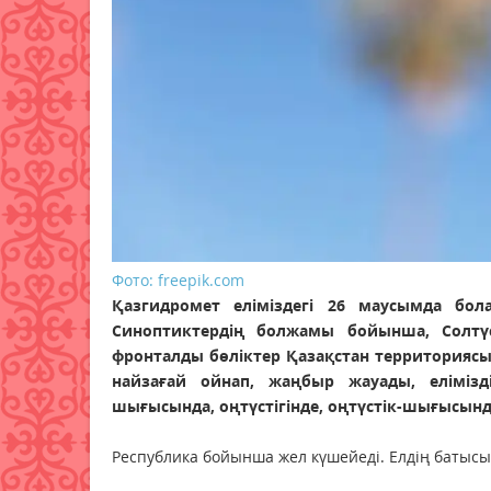
Фото: freepik.com
Қазгидромет еліміздегі 26 маусымда бол
Синоптиктердің болжамы бойынша, Солтү
фронталды бөліктер Қазақстан территориясы
найзағай ойнап, жаңбыр жауады, еліміз
шығысында, оңтүстігінде, оңтүстік-шығысын
Республика бойынша жел күшейеді. Елдің батысын