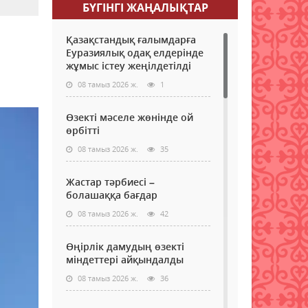
БҮГІНГI ЖАҢАЛЫҚТАР
Қазақстандық ғалымдарға
Еуразиялық одақ елдерінде
жұмыс істеу жеңілдетілді
08 тамыз 2026 ж.
1
Өзекті мәселе жөнінде ой
өрбітті
08 тамыз 2026 ж.
35
Жастар тәрбиесі –
болашаққа бағдар
08 тамыз 2026 ж.
42
Өңірлік дамудың өзекті
міндеттері айқындалды
08 тамыз 2026 ж.
36