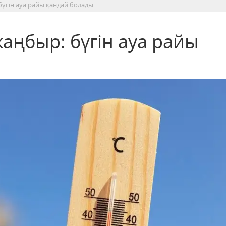
бүгін ауа райы қандай болады
жаңбыр: бүгін ауа райы