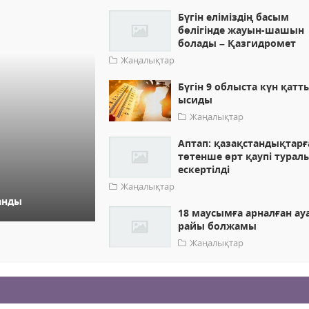
Бүгін еліміздің басым
бөлігінде жауын-шашын
болады – Қазгидромет
Жаңалықтар
Бүгін 9 облыста күн қатт
ысиды
Жаңалықтар
Аптап: қазақстандықтарғ
төтенше өрт қаупі турал
ескертілді
Жаңалықтар
анды
18 маусымға арналған ау
райы болжамы
Жаңалықтар