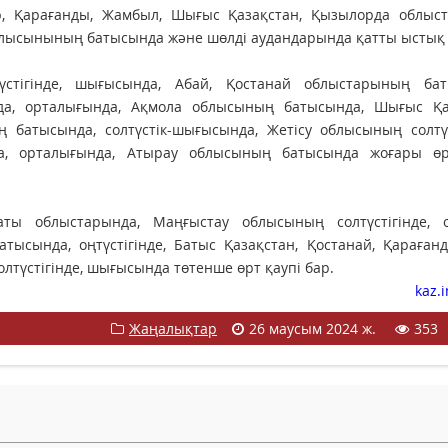
ар, Қарағанды, Жамбыл, Шығыс Қазақстан, Қызылорда облыст
облысынының батысында және шөлді аудандарында қатты ыстық
стігінде, шығысында, Абай, Қостанай облыстарының бат
нда, орталығында, Ақмола облысының батысында, Шығыс Қа
 батысында, солтүстік-шығысында, Жетісу облысының солтүс
, орталығында, Атырау облысының батысында жоғары өр
аты облыстарында, Маңғыстау облысының солтүстігінде, оң
ысында, оңтүстігінде, Батыс Қазақстан, Қостанай, Қараған
лтүстігінде, шығысында төтенше өрт қаупі бар.
kaz.
Жаңалықтар
26 маусым 2024 ж.
353