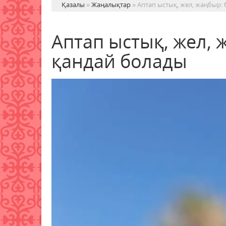
Қазалы
»
Жаңалықтар
» Аптап ыстық, жел, жаңбыр: 
Аптап ыстық, жел, 
қандай болады