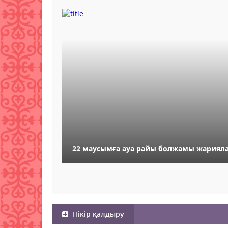
22 маусымға ауа райы болжамы жариял
Пікір қалдыру