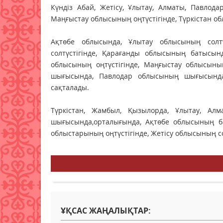
Күндіз Абай, Жетісу, Ұлытау, Алматы, Павлод
Маңғыстау облысының оңтүстігінде, Түркістан 
Ақтөбе облысында, Ұлытау облысының солтү
солтүстігінде, Қарағанды облысының батысы
облысының оңтүстігінде, Маңғыстау облысының
шығысында, Павлодар облысының шығысында
сақталады.
Түркістан, Жамбыл, Қызылорда, Ұлытау, Алм
шығысында,орталығында, Ақтөбе облысының бат
облыстарының оңтүстігінде, Жетісу облысының со
ҰҚСАС ЖАҢАЛЫҚТАР: