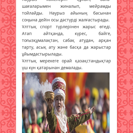
шағаларымен жиналып, мейрамды
тойлайды. Наурыз айының басынан
соңына дейін осы дәстүрді жалғастырады.
Ұлттық спорт түрлерінен жарыс өтеді.
Атап айтқанда, күрес, бәйге,
тоғызқұмалақтан, сабақ атудан, арқан
тарту, асық ату және басқа да жарыстар
ұйымдастырылады.
Ұлттық мерекеге орай қазақстандықтар
үш күн қатарынан демалады.