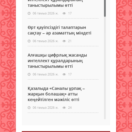
таныстырылымы өтті
06 тамыз 2026 ж.
17
Өрт қауіпсіздігі талаптарын
сақтау – әр азаматтың міндеті
06 тамыз 2026 ж.
21
Алғашқы цифрлық жасанды
интеллект құралдарының
таныстырылымы өтті
06 тамыз 2026 ж.
17
Қазалыда «Саналы ұрпақ –
жарқын болашақ» атты
кеңейтілген мәжіліс өтті
06 тамыз 2026 ж.
24
Қазақстан Орталық Азиядағы
көшуге ең қолайлы ел атанды