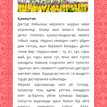
Қазақстан
Дәстүр бойынша мерекеге наурыз көже
әзірленеді. Келер жыл жемісті болсын
деген тілекпен қазақстандықтар көжені
тойып ішеді. Наурыз көжеден «жеті үйден
дәм татсаң, жыл берекелі болады» деген
сенім бар. Наурыз-көже – су, ет, тұз, сары
май, ұн, тары және сүт, яғни жеті тірлік
қағидаты бойына сіңірілген жеті түліктен
тұратын жеті элементті қамтитын дәстүрлі
көктемгі көже. Бауырсақ пен ет те міндетті
түрде дастарханға қойылады.
Мереке қарсаңында киіз үй тігіледі.
Қазақтар таза, әдемі, ұлттық киімдерін
киіп ір-бірінің үйіне қонаққа барады.
Оңтүстік өңірлерде ауыл болып бір үйге
наурыз көжелерін құйып, бала-