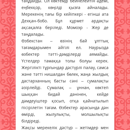
таңдайды. Ол көктемді бейнелейтін әдемі,
еңбекқор, көңілді қызға айналады.
Мерекенің тағы бір кейіпкері - егінші ата
Дехқан-бобо. Бұл құрмет ардақты
ақсақалға беріледі. Момоэр - Жер де
таңдалады.
Өзбекстан – өзінің бай ұлттық
тағамдарымен әйгілі ел. Наурызда
өзбектер тәтті-дәмділерді аямайды.
Үстелдер тамаққа толы болуы керек.
Жергілікті тұрғындар дәстүрлі палау, самса
және тәтті нишалдан бөлек, жаңа жылдық
дастарханның басты сәні – сумалақты
әзірлейді. Сумалақ – ұннан, көктеп
шыққан бидай дәнінен, кейде
дәмдеуіштер қосып, отқа қайнатылып
пісірілетін тағам. Өзбектер арасында дән
өмірді, жылулықты, молшылықты
білдіреді.
Жақсы мерекелік дәстүр – жетімдер мен