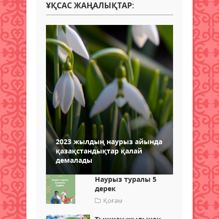
ҰҚСАС ЖАҢАЛЫҚТАР:
2023 жылдың наурыз айында
қазақстандықтар қалай
демалады
Наурыз туралы 5
дерек
Қоғам