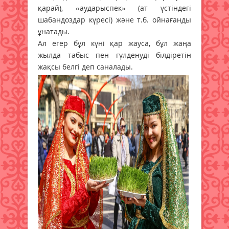
қарай), «аударыспек» (ат үстіндегі
шабандоздар күресі) және т.б. ойнағанды
ұнатады.
Ал егер бұл күні қар жауса, бұл жаңа
жылда табыс пен гүлденуді білдіретін
жақсы белгі деп саналады.