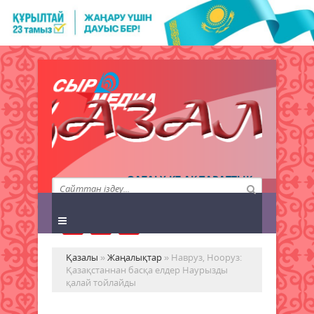
QAZALY.KZ АҚПАРАТТЫҚ
АГЕНТТІГІ
Қазалы
»
Жаңалықтар
» Haвруз, Hoopyз:
Қазақстаннан басқа елдер Наурызды
қалай тойлайды