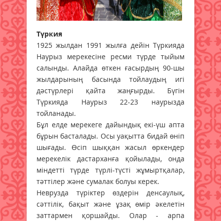
Түркия
1925 жылдан 1991 жылға дейін Түркияда
Наурыз мерекесіне ресми түрде тыйым
салынды. Алайда өткен ғасырдың 90-шы
жылдарының басында тойлаудың игі
дәстүрлері қайта жаңғырды. Бүгін
Түркияда Наурыз 22-23 наурызда
тойланады.
Бұл елде мерекеге дайындық екі-үш апта
бұрын басталады. Осы уақытта бидай өніп
шығады. Өсіп шыққан жасыл өркендер
мерекелік дастарханға қойылады, онда
міндетті түрде түрлі-түсті жұмыртқалар,
тәттілер және сумалак болуы керек.
Неврузда түріктер өздерін денсаулық,
сәттілік, бақыт және ұзақ өмір әкелетін
заттармен қоршайды. Олар - арпа