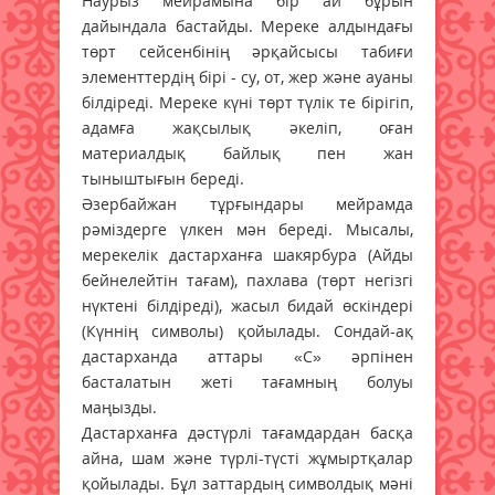
Наурыз мейрамына бір ай бұрын
дайындала бастайды. Мереке алдындағы
төрт сейсенбінің әрқайсысы табиғи
элементтердің бірі - су, от, жер және ауаны
білдіреді. Мереке күні төрт түлік те бірігіп,
адамға жақсылық әкеліп, оған
материалдық байлық пен жан
тыныштығын береді.
Әзербайжан тұрғындары мейрамда
рәміздерге үлкен мән береді. Мысалы,
мерекелік дастарханға шакярбура (Айды
бейнелейтін тағам), пахлава (төрт негізгі
нүктені білдіреді), жасыл бидай өскіндері
(Күннің символы) қойылады. Сондай-ақ
дастарханда аттары «С» әрпінен
басталатын жеті тағамның болуы
маңызды.
Дастарханға дәстүрлі тағамдардан басқа
айна, шам және түрлі-түсті жұмыртқалар
қойылады. Бұл заттардың символдық мәні