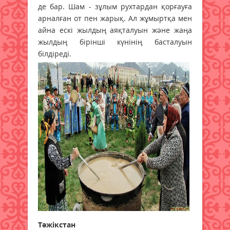
де бар. Шам - зұлым рухтардан қорғауға
арналған от пен жарық. Ал жұмыртқа мен
айна ескі жылдың аяқталуын және жаңа
жылдың бірінші күнінің басталуын
білдіреді.
Тәжікстан