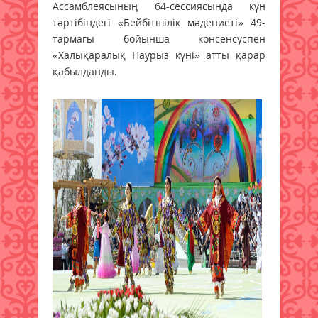
Ассамблеясының 64-сессиясында күн
тәртібіндегі «Бейбітшілік мәдениеті» 49-
тармағы бойынша консенсуспен
«Халықаралық Наурыз күні» атты қарар
қабылданды.