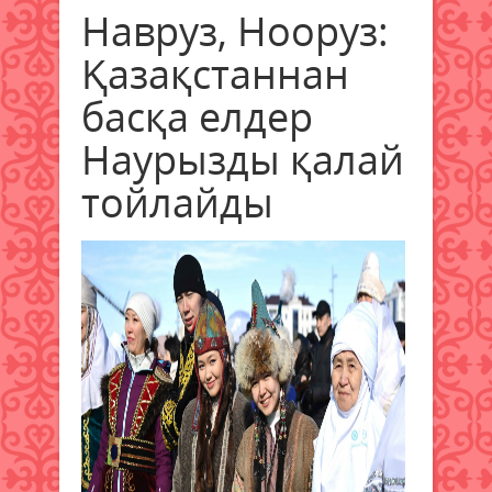
Haвруз, Hoopyз:
Қазақстаннан
басқа елдер
Наурызды қалай
тойлайды