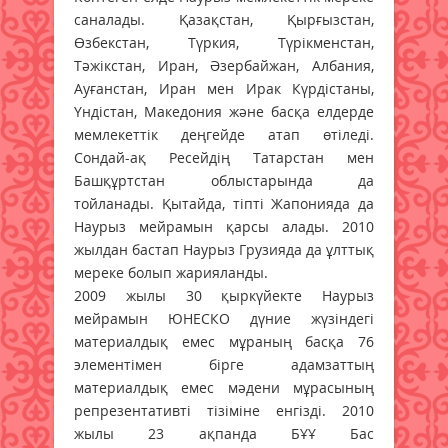
саналады. Қазақстан, Қырғызстан,
Өзбекстан, Түркия, Түрікменстан,
Тәжікстан, Иран, Әзербайжан, Албания,
Ауғанстан, Иран мен Ирак Күрдістаны,
Үндістан, Македония және басқа елдерде
мемлекеттік деңгейде атап өтіледі.
Сондай-ақ Ресейдің Татарстан мен
Башқұртстан облыстарында да
тойланады. Қытайда, тіпті Жапонияда да
Наурыз мейрамын қарсы алады. 2010
жылдан бастап Наурыз Грузияда да ұлттық
мереке болып жарияланды.
2009 жылы 30 қыркүйекте Наурыз
мейрамын ЮНЕСКО дүние жүзіндегі
материалдық емес мұраның басқа 76
элементімен бірге адамзаттың
материалдық емес мәдени мұрасының
репрезентативті тізіміне енгізді. 2010
жылы 23 ақпанда БҰҰ Бас