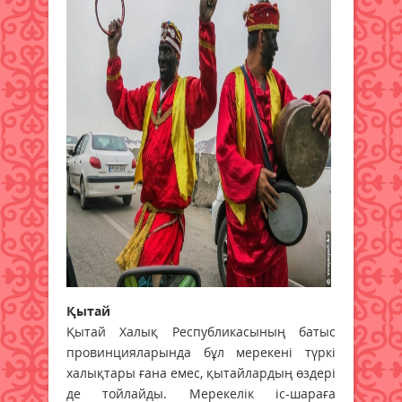
Қытай
Қытай Халық Республикасының батыс
провинцияларында бұл мерекені түркі
халықтары ғана емес, қытайлардың өздері
де тойлайды. Мерекелік іс-шараға