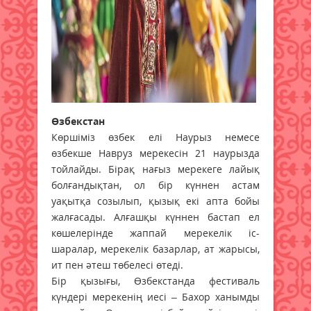
Өзбекстан
Көршіміз өзбек елі Наурыз немесе
өзбекше Навруз мерекесін 21 наурызда
тойлайды. Бірақ нағыз мерекеге лайық
болғандықтан, ол бір күннен астам
уақытқа созылып, қызық екі апта бойы
жалғасады. Алғашқы күннен бастап ел
көшелерінде жаппай мерекелік іс-
шаралар, мерекелік базарлар, ат жарысы,
ит пен әтеш төбелесі өтеді.
Бір қызығы, Өзбекстанда фестиваль
күндері мерекенің иесі – Бахор ханымды