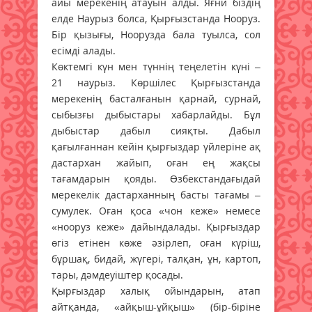
айы мерекенің атауын алды. Яғни біздің
елде Наурыз болса, Қырғызстанда Нооруз.
Бір қызығы, Ноорузда бала туылса, сол
есімді алады.
Көктемгі күн мен түннің теңелетін күні –
21 наурыз. Көршілес Қырғызстанда
мерекенің басталғанын қарнай, сурнай,
сыбызғы дыбыстары хабарлайды. Бұл
дыбыстар дабыл сияқты. Дабыл
қағылғаннан кейін қырғыздар үйлеріне ақ
дастархан жайып, оған ең жақсы
тағамдарын қояды. Өзбекстандағыдай
мерекелік дастарханның басты тағамы –
сумулек. Оған қоса «чон кеже» немесе
«нооруз кеже» дайындалады. Қырғыздар
өгіз етінен көже әзірлеп, оған күріш,
бұршақ, бидай, жүгері, талқан, ұн, картоп,
тары, дәмдеуіштер қосады.
Қырғыздар халық ойындарын, атап
айтқанда, «айқыш-ұйқыш» (бір-біріне