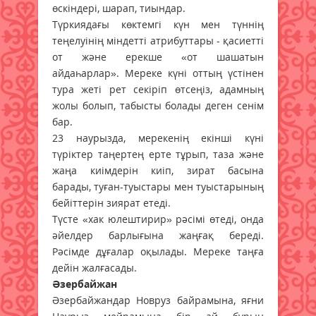
өскіндері, шарап, тиындар.
Түркиядағы көктемгі күн мен түннің
теңелуінің міндетті атрибуттары - қасиетті
от және ерекше «от шашатын
айдаһарлар». Мереке күні оттың үстінен
тура жеті рет секіріп өтсеңіз, адамның
жолы болып, табысты болады деген сенім
бар.
23 наурызда, мерекенің екінші күні
түріктер таңертең ерте тұрып, таза және
жаңа киімдерін киіп, зират басына
барады, туған-туыстары мен туыстарының
бейіттерін зиярат етеді.
Түсте «хак юлештирир» рәсімі өтеді, онда
әйелдер барлығына жаңғақ береді.
Рәсімде дұғалар оқылады. Мереке таңға
дейін жалғасады.
Әзербайжан
Әзербайжандар Новруз байрамына, яғни