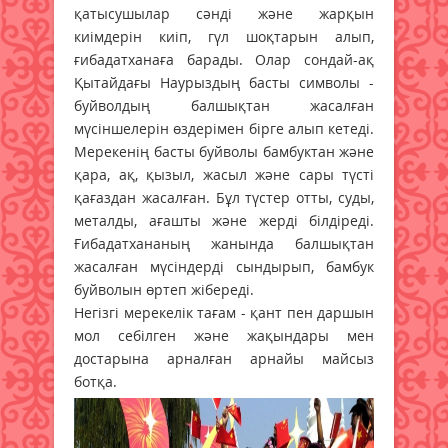
қатысушылар сәнді және жарқын
киімдерін киіп, гүл шоқтарын алып,
ғибадатханаға барады. Олар сондай-ақ
Қытайдағы Наурыздың басты символы -
буйволдың балшықтан жасалған
мүсіншелерін өздерімен бірге алып кетеді.
Мерекенің басты буйволы бамбуктан және
қара, ақ, қызыл, жасыл және сары түсті
қағаздан жасалған. Бұл түстер отты, суды,
металды, ағашты және жерді білдіреді.
Ғибадатхананың жанында балшықтан
жасалған мүсіндерді сындырып, бамбук
буйволын өртеп жібереді.
Негізгі мерекелік тағам - қант пен даршын
мол себілген және жақындары мен
достарына арналған арнайы майсыз
ботқа.