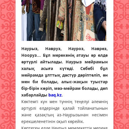
Haypыз, Haвруз, Haypoз, Haвpeз,
Hoopyз… Бұл мерекенің атауы әр елде
әртүрлі айтылады. Наурыз мейрамын
халық асыға күтеді. Себебі бұл
мейрамда ұлттық дәстүр дәріптеліп, ән
мен би болады, алыс-жақын туыстар
бір-бірін көріп, мәз-мейрам болады, деп
хабарлайды
baq.kz
.
Көктемгі күн мен түннің теңелуі әлемнің
әртүрлі елдерінде қалай тойланатынын
және қазақтың әз-Наурызынан несімен
ерекшеленетінін оқып көрейік.
Көптеген елде Наурыз мемлекеттік мереке