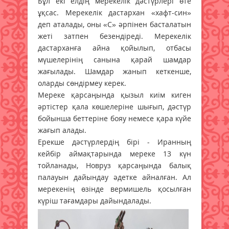
Бұл екі елдің мерекелік дәстүрлері өте
ұқсас. Мерекелік дастархан «хафт-син»
деп аталады, оны «С» әрпінен басталатын
жеті затпен безендіреді. Мерекелік
дастарханға айна қойылып, отбасы
мүшелерінің санына қарай шамдар
жағылады. Шамдар жанып кеткенше,
оларды сөндірмеу керек.
Мереке қарсаңында қызыл киім киген
әртістер қала көшелеріне шығып, дәстүр
бойынша беттеріне бояу немесе қара күйе
жағып алады.
Ерекше дәстүрлердің бірі - Иранның
кейбір аймақтарында мереке 13 күн
тойланады, Новруз қарсаңында балық
палауын дайындау әдетке айналған. Ал
мерекенің өзінде вермишель қосылған
күріш тағамдары дайындалады.