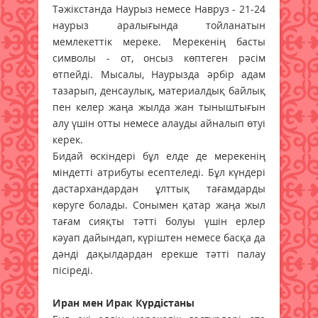
Тәжікстанда Наурыз немесе Навруз - 21-24
наурыз аралығында тойланатын
мемлекеттік мереке. Мерекенің басты
символы - от, онсыз көптеген рәсім
өтпейді. Мысалы, Наурызда әрбір адам
тазарып, денсаулық, материалдық байлық
пен келер жаңа жылда жан тыныштығын
алу үшін отты немесе алауды айналып өтуі
керек.
Бидай өскіндері бұл елде де мерекенің
міндетті атрибуты есептеледі. Бұл күндері
дастархандардан ұлттық тағамдарды
көруге болады. Сонымен қатар жаңа жыл
тағам сияқты тәтті болуы үшін ерлер
кәуап дайындап, күріштен немесе басқа да
дәнді дақылдардан ерекше тәтті палау
пісіреді.
Иран мен Ирак Күрдістаны