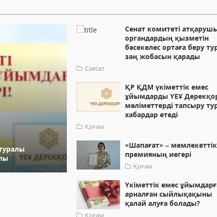
Сенат комитеті атқаруш
органдардың қызметін
бәсекелес ортаға беру т
заң жобасын қарады
Саясат
ҚР ҚДМ үкіметтік емес
ұйымдарды ҮЕҰ Дерекқо
мәліметтерді тапсыру ту
хабардар етеді
Қоғам
«Шапағат» – мемлекетті
 туралы
премияның иегері
алы
Қоғам
Үкіметтік емес ұйымдарғ
арналған сыйлықақыны
қалай алуға болады?
Қоғам