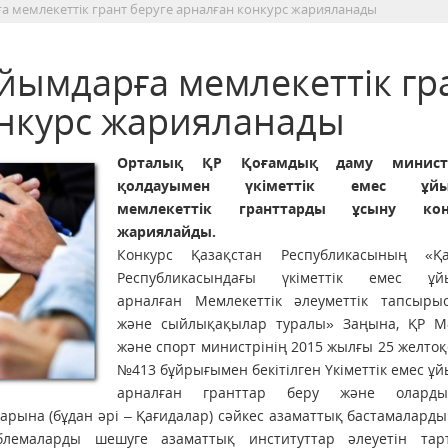
а мемлекеттік грант беруге арналған конкурс жарияланады
йымдарға мемлекеттік гр
онкурс жарияланады
Орталық ҚР Қоғамдық даму министрл
қолдауымен үкіметтік емес ұйы
мемлекеттік гранттарды ұсыну кон
жариялайды.
Конкурс Қазақстан Республикасының «Қа
Республикасындағы үкіметтік емес ұй
арналған Мемлекеттік әлеуметтік тапсырыс
және сыйлықақылар туралы» Заңына, ҚР М
және спорт министрінің 2015 жылғы 25 желто
№413 бұйрығымен бекітілген Үкіметтік емес ұ
арналған гранттар беру және оларды
рына (бұдан әрі – Қағидалар) сәйкес азаматтық бастамаларды
блемаларды шешуге азаматтық институттар әлеуетін тар