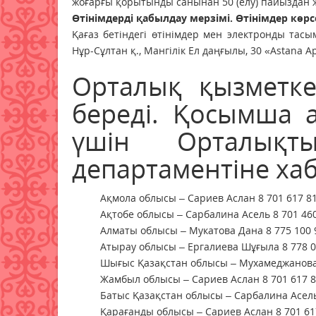
жоғарғы қорытынды санынан 50 (елу) пайыздан жо
Өтінімдерді қабылдау мерзімі. Өтінімдер к
өрс
Қағаз бетіндегі өтінімдер мен электронды та
Нұр-Сұлтан қ., Мангілік Ел даңғылы, 30 «Astana A
Орталық қызметке
береді. Қосымша а
үшін Орталықт
департаментіне ха
Ақмола облысы – Сариев Аслан 8 701 617 81
Ақтобе облысы – Сарбалина Асель 8 701 460
Алматы облысы – Мукатова Дана 8 775 100 
Атырау облысы – Ергалиева Шұғыла 8 778 0
Шығыс Қазақстан облысы – Мухамеджанова 
Жамбыл облысы – Сариев Аслан 8 701 617 8
Батыс Қазақстан облысы – Сарбалина Асель
Қарағанды облысы – Сариев Аслан 8 701 61