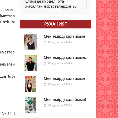
Елімізде күрделі ота
жасалған нәрестелердің 93
 әрекеті
пайызы аман қалып жатыр –
іметтер
ДСМ
 өтінім
РУХАНИЯТ
06 тамыз 2026 ж.
86
Еріктілер еңбегі бағаланады:
Мен өмірді қалаймын
ЖОО-ға қабылдауда
08 қараша 2024 ж.
ескеріледі
ліметтер
06 тамыз 2026 ж.
92
Мен өмірді қалаймын.
08 қараша 2024 ж.
елмеген
Enbek.kz: Қазақстанда жұмыс
іздеушілер саны өсіп жатыр
ің бірі
06 тамыз 2026 ж.
Мен өмірді қалаймын
103
07 қараша 2024 ж.
Доллар үздік ондыққа
"әрең" ілінді: Әлемдегі ең
Мен өмірді қалаймын!
қымбат валюталар тізімі
07 қараша 2024 ж.
06 тамыз 2026 ж.
107
алдың ең