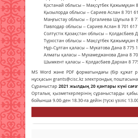
Қостанай облысы – Мақсұтбек Қажымұқан 8 
Қызылорда облысы – Сариев Аслан 8 701 61
Маңғыстау облысы – Ергалиева Шұғыла 8 77
Павлодар облысы – Сариев Аслан 8 701 617
Солтүстік Қазақстан облысы – Қолдасбаев Д
Түркістан облысы – Мақсұтбек Қажымұқан 8
Нұр-Сұлтан қаласы – Мукатова Дана 8 775 1
Алматы қаласы – Мухамеджанова Дана 8 702
Шымкент қаласы – Қолдасбаев Дархан 8 775
MS Word және PDF форматындағы (бір құжат ре
нұсқасын grants@cisc.kz электрондық поштасына
Сұраныстар
2021 жылдың
20 қантары күні саға
Орталық қызметкерлерінің сұраныстарды қабыл
бойынша 9.00-ден 18.30-ға дейін (түскі үзіліс 13.00