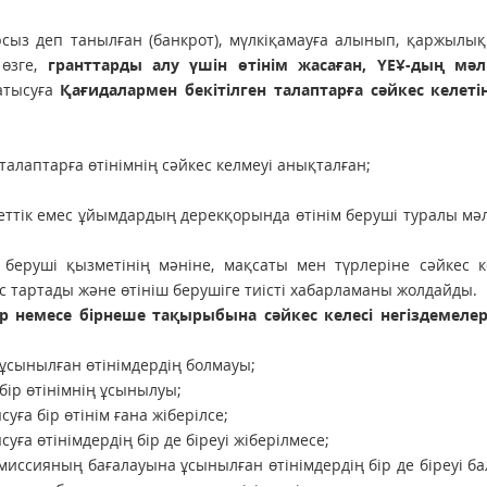
сыз деп танылған (банкрот), мүлкіқамауға алынып, қаржылық
 өзге,
гранттарды алу үшін өтінім жасаған, ҮЕҰ-дың мәл
атысуға
Қағидалармен бекітілген талаптарға сәйкес келетін
талаптарға өтінімнің сәйкес келмеуі анықталған;
еттік емес ұйымдардың дерекқорында өтінім беруші туралы мә
беруші қызметінің мәніне, мақсаты мен түрлеріне сәйкес к
с тартады және өтініш берушіге тиісті хабарламаны жолдайды.
р немесе бірнеше тақырыбына сәйкес келесі негіздемелерд
ұсынылған өтінімдердің болмауы;
бір өтінімнің ұсынылуы;
ға бір өтінім ғана жіберілсе;
ға өтінімдердің бір де біреуі жіберілмесе;
иссияның бағалауына ұсынылған өтінімдердің бір де біреуі б