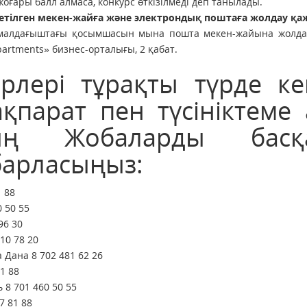
ғары балл алмаса, конкурс өткізілмеді деп танылады.
етілген
мекен-жай
ға
және электронды
қ
пошта
ға жолдау қа
сымалдағыштағы қосымшасын мына пошта мекен-жайына жолдау
partments» бизнес-орталығы, 2 қабат.
рлері тұрақты түрде ке
қпарат пен түсініктеме 
ың Жобаларды басқ
барласыңыз:
 88
 50 55
96 30
10 78 20
Дана 8 702 481 62 26
1 88
 8 701 460 50 55
7 81 88