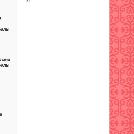
31
Бұршақ, дауыл: Еліміздің 16
өңірінде дауылды ескерту
ы
жарияланды
уралы
06 тамыз 2026 ж.
88
6 тамызға валюта бағамы
06 тамыз 2026 ж.
85
рына
ралы
Синоптиктер Қазақстанның
екі қаласында ауа сапасы
нашарлауы мүмкін екенін
ескертті
к
06 тамыз 2026 ж.
85
Қазақстандықтар тамызда
ең жарқын жұлдыз жаууын
а
тамашалай алады
06 тамыз 2026 ж.
90