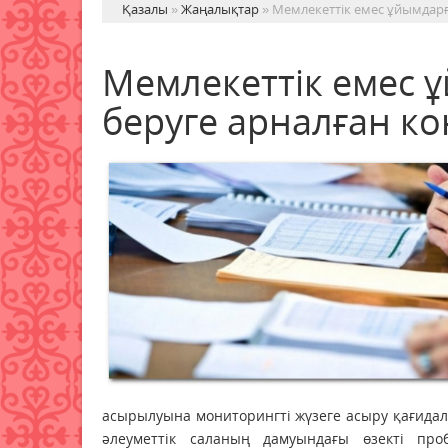
Қазалы
»
Жаңалықтар
» Мемлекеттік емес ұйымдарғ
Мемлекеттік емес ұ
беруге арналған к
асырылуына мониторингті жүзеге асыру қағидала
әлеуметтік саланың дамуындағы өзекті про