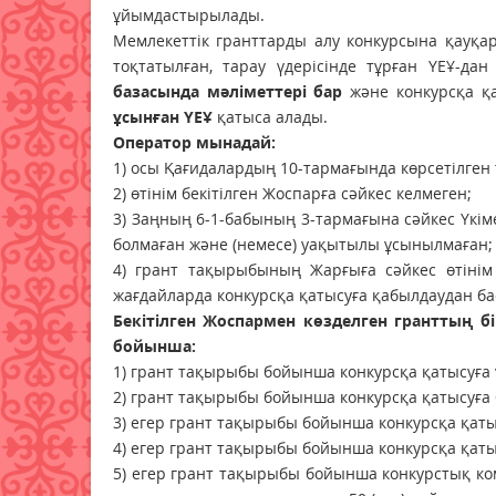
ұйымдастырылады.
Мемлекеттік гранттарды алу конкурсына қауқар
тоқтатылған, тарау үдерісінде тұрған ҮЕҰ-дан
базасында мәліметтері бар
және конкурсқа қ
ұсынған ҮЕҰ
қатыса алады.
Оператор мынадай:
1) осы Қағидалардың 10-тармағында көрсетілген 
2) өтінім бекітілген Жоспарға сәйкес келмеген;
3) Заңның 6-1-бабының 3-тармағына сәйкес Үкім
болмаған және (немесе) уақытылы ұсынылмаған;
4) грант тақырыбының Жарғыға сәйкес өтінім 
жағдайларда конкурсқа қатысуға қабылдаудан ба
Бекітілген Жоспармен көзделген гранттың бі
бойынша:
1) грант тақырыбы бойынша конкурсқа қатысуға 
2) грант тақырыбы бойынша конкурсқа қатысуға 
3) егер грант тақырыбы бойынша конкурсқа қатысу
4) егер грант тақырыбы бойынша конкурсқа қатысу
5) егер грант тақырыбы бойынша конкурстық ком