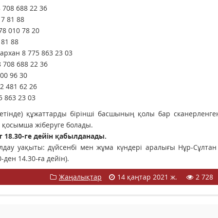
708 688 22 36
7 81 88
8 010 78 20
 81 88
архан 8 775 863 23 03
 708 688 22 36
00 96 30
 481 62 26
 863 23 03
тінде) құжаттарды бірінші басшының қолы бар сканерленген
 қосымша жіберуге болады.
т 18.30-ге дейін қабылданады.
дау уақыты: дүйсенбі мен жұма күндері аралығы Нұр-Сұлтан
-ден 14.30-ға дейін).
Жаңалықтар
14 қаңтар 2021 ж.
2 728