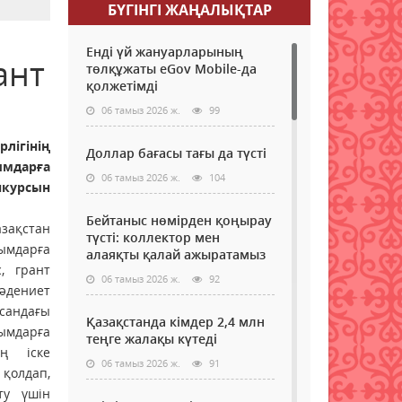
БҮГІНГI ЖАҢАЛЫҚТАР
Енді үй жануарларының
ант
төлқұжаты eGov Mobile-да
қолжетімді
06 тамыз 2026 ж.
99
ігінің
Доллар бағасы тағы да түсті
мдарға
06 тамыз 2026 ж.
104
курсын
Бейтаныс нөмірден қоңырау
зақстан
түсті: коллектор мен
ымдарға
алаяқты қалай ажыратамыз
, грант
06 тамыз 2026 ж.
92
әдениет
қсандағы
Қазақстанда кімдер 2,4 млн
йымдарға
теңге жалақы күтеді
ң іске
06 тамыз 2026 ж.
91
 қолдап,
ту үшін