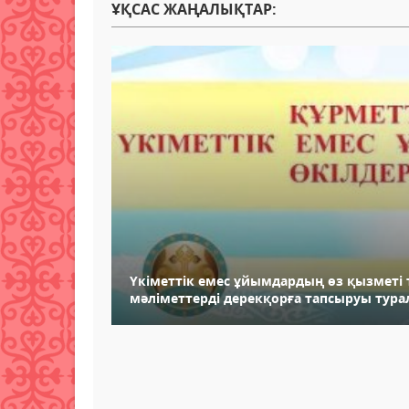
ҰҚСАС ЖАҢАЛЫҚТАР:
Үкіметтік емес ұйымдардың өз қызметі
мәліметтерді дерекқорға тапсыруы тур