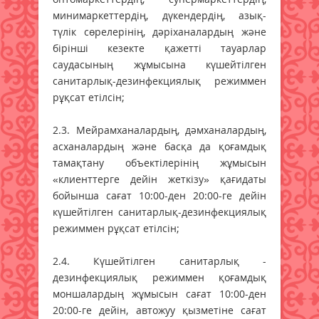
минимаркеттердің, дүкендердің, азық-
түлік сөрелерінің, дәріханалардың және
бірінші кезекте қажетті тауарлар
саудасының жұмысына күшейтілген
санитарлық-дезинфекциялық режиммен
рұқсат етілсін;
2.3. Мейрамханалардың, дәмханалардың,
асханалардың және басқа да қоғамдық
тамақтану объектілерінің жұмысын
«клиенттерге дейін жеткізу» қағидаты
бойынша сағат 10:00-ден 20:00-ге дейін
күшейтілген санитарлық-дезинфекциялық
режиммен рұқсат етілсін;
2.4. Күшейтілген санитарлық -
дезинфекциялық режиммен қоғамдық
моншалардың жұмысын сағат 10:00-ден
20:00-ге дейін, автожуу қызметіне сағат