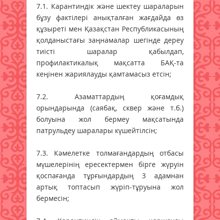
7.1. Карантиндік және шектеу шараларын
бұзу фактілері анықталған жағдайда өз
құзыреті мен Қазақстан Республикасының
қолданыстағы заңнамалар шегінде дереу
тиісті шаралар қабылдап,
профилактикалық мақсатта БАҚ-та
кеңінен жариялауды қамтамасыз етсін;
7.2. Азаматтардың қоғамдық
орындарында (саябақ, сквер және т.б.)
болуына жол бермеу мақсатында
патрульдеу шаралары күшейтілсін;
7.3. Кәмелетке толмағандардың отбасы
мүшелерінің ересектермен бірге жүруін
қоспағанда тұрғындардың 3 адамнан
артық топтасып жүріп-тұруына жол
бермесін;