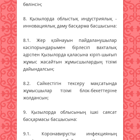
бөлінсін;
8. Қызылорда облыстық индустриялық -
инновациялық даму басқарма басшысына:
8.1. Жер қойнауын пайдаланушылар
кәсіпорындарымен бірлесіп вахталық
әдіспен Қызылорда қаласына кіріп-шығып
жұмыс жасайтын жұмысшылардың тізімі
дайындалсын;
8.2. Сәйкестігін тексеру мақсатында
жұмысшылар тізімі блок-бекеттеріне
жолдансын;
9. Қызылорда облысының ішкі саясат
басқармасы басшысына:
9.1. Коронавирусты инфекцияның