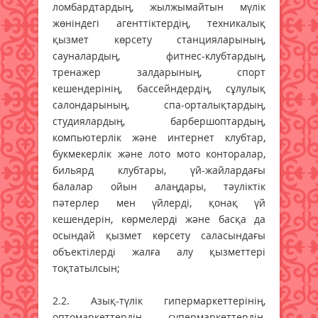
ломбардтардың, жылжымайтын мүлік
жөніндегі агенттіктердің, техникалық
қызмет көрсету станцияларының,
сауналардың, фитнес-клубтардың,
тренажер залдарының, спорт
кешендерінің, бассейндердің, сұлулық
салондарының, спа-орталықтардың,
студиялардың, барбершоптардың,
компьютерлік және интернет клубтар,
букмекерлік және лото мото конторалар,
бильярд клубтары, үй-жайлардағы
балалар ойын алаңдары, тәуліктік
пәтерлер мен үйлерді, қонақ үй
кешендерін, көрмелерді және басқа да
осындай қызмет көрсету саласындағы
объектілерді жалға алу қызметтері
тоқтатылсын;
2.2. Азық-түлік гипермаркеттерінің,
оптомаркеттердің, супермаркеттердің,