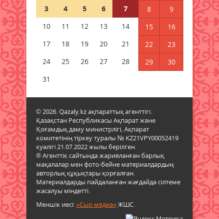
байланысты ескерту жасалды
3
4
5
6
7
8
9
06 тамыз 2026 ж.
84
10
11
12
13
14
15
16
Бұршақ, дауыл: Еліміздің 16
17
18
19
20
21
22
23
өңірінде дауылды ескерту
жарияланды
24
25
26
27
28
29
30
06 тамыз 2026 ж.
86
31
6 тамызға валюта бағамы
06 тамыз 2026 ж.
83
© 2026. Qazaly.kz ақпараттық агенттігі.
Қазақстан Республикасы Ақпарат және
Қоғамдық даму министрлігі, Ақпарат
Синоптиктер Қазақстанның екі
комитетінің тіркеу туралы № KZ21VPY00052419
қаласында ауа сапасы
куәлігі 21.07.2022 жылы берілген.
нашарлауы мүмкін екенін
® Агенттік сайтында жарияланған барлық
ескертті
мақалалар мен фото-бейне материалдардың
06 тамыз 2026 ж.
83
авторлық құқықтары қорғалған.
Материалдарды пайдаланған жағдайда сілтеме
жасалуы міндетті.
Қазақстандықтар тамызда ең
Меншік иесі:
жарқын жұлдыз жаууын
«Сыр медиа»
ЖШС.
тамашалай алады