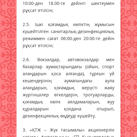
10:00-ден 18.00-ге дейінгі шектеумен
рұқсат етілсін;
2.5. Ішкі қоғамдық көліктің жұмысын
күшейтілген санитарлық-дезинфекциялық
режиммен сағат 06:00-ден 20:00-ге дейін
рұқсат етілсін;
2.6. Вокзалдар, автовокзалдар мен
базарлар аумақтарындағы (ойын, спорт
алаңдарын қоса алғанда), тұрғын үй
кешендерінің аумағындағы аула
алаңдарын, қоғамдық жерүсті жаяу
жүргіншілер өткелдерін, тротуарларды,
қоғамдық көлік аялдамаларын, жуу
құралдарын қолдана отырып,
дезинфекциялық өңдеуді күшейту.
3. «ҚТЖ – Жүк тасымалы» акционерлік
қоғамы филиа­лы­ның «ГП Қызылордалық