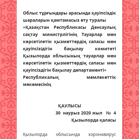
Облыс тұрғындары арасында қауіпсіздік
шараларын қамтамасыз ету туралы
«Қазақстан Республикасы Денсаулық
сақтау министрлігінің Тауарлар мен
көрсетілетін қызметтердің сапасы мен
қауіпсізідігін бақылау комитеті
Қызылорда облысының тауарлар мен
көрсетілетін қызметтердің сапасы мен
қауіпсіздігін бақылау департаменті»
Республикалық мемлекеттік
мекемесінің
ҚАУЛЫСЫ
30 наурыз 2020 жыл № 4
Қызылорда қаласы
Қызылорда облысында коронавирус