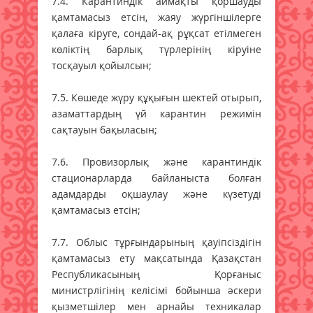
7.4. Карантиндік аймақты қоршауды
қамтамасыз етсін, жаяу жүргіншілерге
қалаға кіруге, сондай-ақ рұқсат етілмеген
көліктің барлық түрлерінің кіруіне
тосқауыл қойылсын;
7.5. Көшеде жүру құқығын шектей отырып,
азаматтардың үй карантин режимін
сақтауын бақыласын;
7.6. Провизорлық және карантиндік
стационарларда байланыста болған
адамдарды оқшаулау және күзетуді
қамтамасыз етсін;
7.7. Облыс тұрғындарының қауіпсіздігін
қамтамасыз ету мақсатында Қазақстан
Республикасының Қорғаныс
министрлігінің келісімі бойынша әскери
қызметшілер мен арнайы техникалар