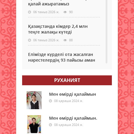
қалай ажыратамыз
06 тамыз 2026 ж.
90
Қазақстанда кімдер 2,4 млн
теңге жалақы күтеді
06 тамыз 2026 ж.
88
Елімізде күрделі ота жасалған
нәрестелердің 93 пайызы аман
қалып жатыр – ДСМ
06 тамыз 2026 ж.
83
РУХАНИЯТ
Еріктілер еңбегі бағаланады:
ЖОО-ға қабылдауда ескеріледі
Мен өмірді қалаймын
08 қараша 2024 ж.
06 тамыз 2026 ж.
87
Enbek.kz: Қазақстанда жұмыс
Мен өмірді қалаймын.
іздеушілер саны өсіп жатыр
08 қараша 2024 ж.
06 тамыз 2026 ж.
101