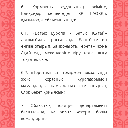
6. Қармақшы ауданының әкіміне,
Байқоңыр кешеніндегі ҚР ПАӨҚҚБ,
Қызылорда облысының ПД:
6.1. «Батыс Еуропа - Батыс Қытай»
автомобиль трассасында блок-бекеттер
енгізе отырып, Байқоңырға, Төретам және
Ақай елді мекендеріне кіру және шығу
тоқтатылсын;
6.2. «Төретам» ст. теміржол вокзалында
жеке қорғаныс құралдарымен
мамандарды қамтамасыз ете отырып,
блок-бекет қойылсын;
7. Облыстық полиция департаменті
басшысына, №66597 әскери бөлім
командиріне: