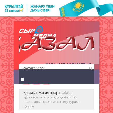
QAZALY.KZ АҚПАРАТТЫҚ
АГЕНТТІГІ
Қазалы
»
Жаңалықтар
» Облыс
тұрғындары арасында қауіпсіздік
шараларын қамтамасыз ету туралы
Қаулы