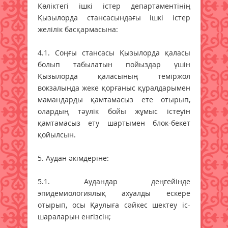
Көліктегі ішкі істер департаментінің
Қызылорда стансасындағы ішкі істер
желілік басқармасына:
4.1. Соңғы стансасы Қызылорда қаласы
болып табылатын пойыздар үшін
Қызылорда қаласының теміржол
вокзалында жеке қорғаныс құралдарымен
мамандарды қамтамасыз ете отырып,
олардың тәулік бойы жұмыс істеуін
қамтамасыз ету шартымен блок-бекет
қойылсын.
5. Аудан әкімдеріне:
5.1. Аудандар деңгейінде
эпидемиологиялық ахуалды ескере
отырып, осы Қаулыға сәйкес шектеу іс-
шараларын енгізсін;