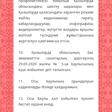
профилактикасы бойынша Қызылорда
облысындағы шектеу шаралары мен
Қызылорда қаласындағы карантин режимі
жайлы жадынамалар тарату,
хабарландырулар, инфографика,
видеороликтер, жүгіртпе жолдары арқылы
жаппай түсіндірме жұмыстарының
жүргізілуін қамтамасыз етсін;
10. Қызылорда облысының Бас
мемлекеттік санитарлық дәрігерінің
29.03.2020 жылғы № 3-ші Қаулысының
күші жойылған деп танылсын;
11. Осы Қаулының орындалуын
қадағалауды Өзімде қалдырамын;
12. Осы Қаулы қол қойылған күннен
бастап күшіне енеді.