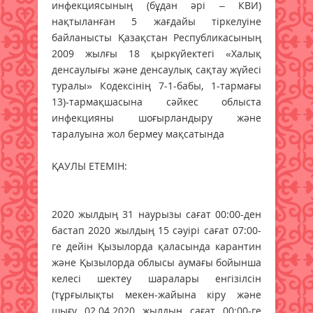
инфекциясының (бұдан әрі – КВИ)
нақтыланған 5 жағдайы тіркелуіне
байланысты Қазақстан Республикасының
2009 жылғы 18 қыркүйектегі «Халық
денсаулығы және денсаулық сақтау жүйесі
туралы» Кодексінің 7-1-бабы, 1-тармағы
13)-тармақшасына сәйкес облыста
инфекцияны шоғырландыру және
таралуына жол бермеу мақсатында
ҚАУЛЫ ЕТЕМІН:
2020 жылдың 31 наурызы сағат 00:00-ден
бастап 2020 жылдың 15 сәуірі сағат 07:00-
ге дейін Қызылорда қаласында карантин
және Қызылорда облысы аумағы бойынша
келесі шектеу шаралары енгізілсін
(тұрғылықты мекен-жайына кіру және
шығу 02.04.2020 жылдың сағат 00:00-ге