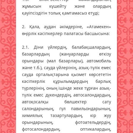
жұмысын күшейту және олардың
қауіпсіздігін толық қамтамасыз етуді;
2. Қала, аудан әкімдеріне, «Атамекен»
өңірлік кәсіпкерлер палатасы басшысына:
2.1. Діни үйлердің, балабақшалардың,
базарлардың (жан­уарларды өткізу
орындары (мал базарлары), автомобиль
және т.б.), сауда үйлерінің, азық-түлік емес
сауда орталықтарына қызмет көрсететін
кәсіпкерлік құрылымдардың барлық
түрлерінің, оның ішінде жеке тұрған азық-
түлік емес дү­кендердің, автосалондардың,
автоқосалқы бөлшектер сату
салондарының, гүл павильондарының,
химиялық та­зар­тулардың, кір жуу
орындарының, фотоательдердің,
фотосалондардың, оптикалардың,