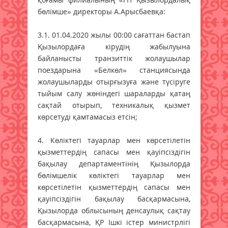
бөлімше» директоры А.Арысбаевқа:
3.1. 01.04.2020 жылы 00:00 сағаттан бастап
Қызылордаға кірудің жабылуына
байланысты транзиттік жолаушылар
поездарына «Белкөл» станциясында
жолаушыларды отырғызуға және түсіруге
тыйым салу жөніндегі шараларды қатаң
сақтай отырып, техникалық қызмет
көрсетуді қамтамасыз етсін;
4. Көліктегі тауарлар мен көрсетілетін
қызметтердің сапасы мен қауіпсіздігін
бақылау департаментінің Қы­зылорда
бөлімшелік көліктегі тауарлар мен
көрсетілетін қыз­меттердің сапасы мен
қауіпсіздігін бақылау басқар­масына,
Қызылорда облысының денсаулық сақтау
басқар­масына, ҚР Ішкі істер министрлігі