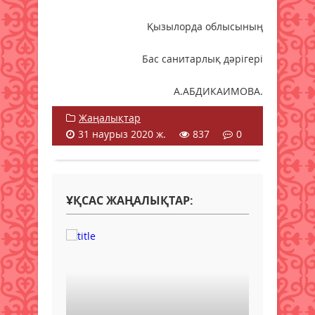
Қызылорда облысының
Бас санитарлық дәрігері
А.АБДИКАИМОВА.
Жаңалықтар
31 наурыз 2020 ж.
837
0
ҰҚСАС ЖАҢАЛЫҚТАР: