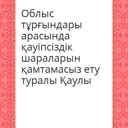
Облыс
тұрғындары
арасында
қауіпсіздік
шараларын
қамтамасыз ету
туралы Қаулы