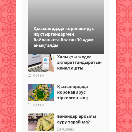
Қызылордада коронавирус
жұқтырғандармен
байланыста болған 30 адам
анықталды
Халықты жедел
ақпараттандыратын
канал ашты
Қоғам
Қызылордада
коронавирус
тіркелген жоқ
Қоғам
Банандар арқылы
ауру тарай ма?
Қоғам