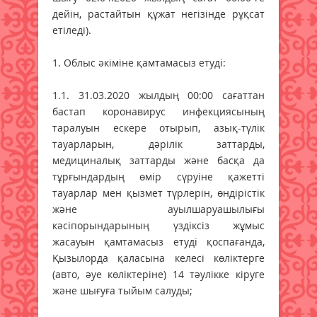
дейін, растайтын құжат негізінде рұқсат
етіледі).
1. Облыс әкіміне қамтамасыз етуді:
1.1. 31.03.2020 жылдың 00:00 сағаттан
бастап коронавирус инфекциясының
таралуын ескере отырып, азық-түлік
тауарларын, дәрілік заттарды,
медициналық заттарды және басқа да
тұрғындардың өмір сүруіне қажетті
тауарлар мен қызмет түрлерін, өндірістік
және ауылшаруашылығы
кәсіпорындарының үздіксіз жұмыс
жасауын қамтамасыз етуді қоспағанда,
Қызылорда қаласына келесі көліктерге
(авто, әуе көліктеріне) 14 тәулікке кіруге
және шығуға тыйым салуды;