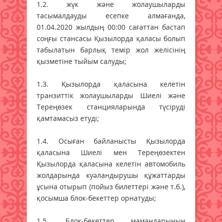
1.2. жүк және жолаушыларды
тасымалдауды есепке алмағанда,
01.04.2020 жылдың 00:00 сағаттан бастап
соңғы стансасы Қызылорда қаласы болып
табылатын барлық темір жол желісінің
қызметіне тыйым салуды;
1.3. Қызылорда қаласына келетін
транзиттік жолаушыларды Шиелі және
Тереңөзек станцияларында түсіруді
қамтамасыз етуді;
1.4. Осыған байланысты Қызылорда
қаласына Шиелі мен Тереңөзектен
Қызылорда қаласына келетін автомобиль
жолдарында куәландырушы құжаттарды
ұсына отырып (пойыз билеттері және т.б.),
қосымша блок-бекеттер орнатуды;
1.5. Блок-бекеттер мамандарының