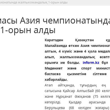
мпионатында жалпыкомандалық 1-орын алды
масы Азия чемпионатынд
1-орын алды
Каратэден Қазақстан құр
Малайзияда өткен Азия чемпиона
алтын, 4 күміс және 4 қола медал
алып, жалпыкомандалық есепт
орынға ие болды.
inform.kz
бұл 
Мәдениет және спорт министрл
баспасөз қызметіне сілтеме
хабарлайды.
Атап айтқанда, тұғырдың ең 
сатысына Қайсар Алпысбай (60 келіг
және Нұрқанат Әжіқанов (75 келіге
көтерілді. Қыздар арасында
Берульцева (68 келіден жоғары