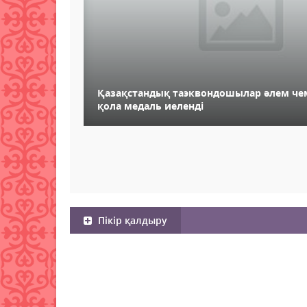
Қазақстандық таэквондошылар әлем ч
қола медаль иеленді
Пікір қалдыру