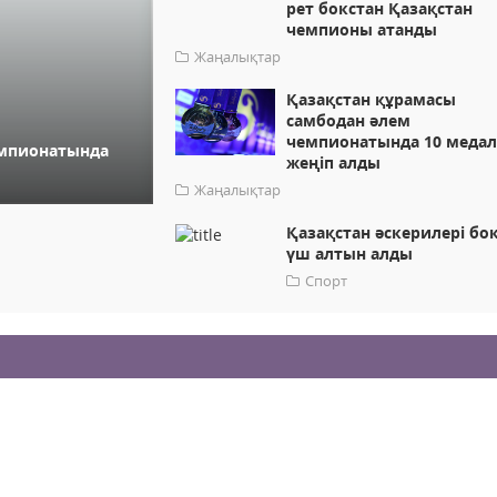
рет бокстан Қазақстан
чемпионы атанды
Жаңалықтар
Қазақстан құрамасы
самбодан әлем
чемпионатында 10 меда
емпионатында
жеңіп алды
Жаңалықтар
Қазақстан әскерилері бо
үш алтын алды
Спорт