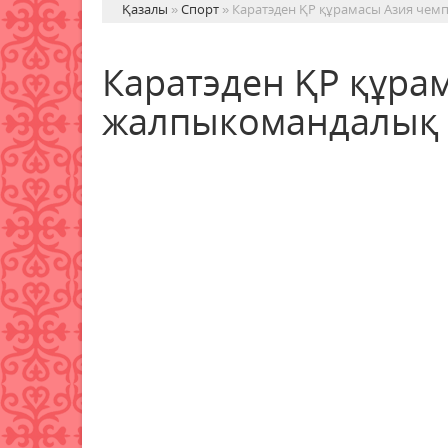
Қазалы
»
Спорт
» Каратэден ҚР құрамасы Азия че
Каратэден ҚР құра
жалпыкомандалық 