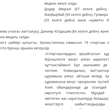
медаль жеңіп алды.
Дидар Әмірәлі (67 келіге дейін),
Жаңбырбай (50 келіге дейін), Гүлмира
(55 келіге дейін) және «кумитэ» 
аева («ката» жаттығуы), Данияр Юлдашев (84 келіге дейін) жән
ола медаль салды.
ратэ шебері қатысты. Қазақстанның намысын 19 спортшы қ
те бірінші орынға көтерілді.
«Спортшылардың әрқайсысын құ
біріншілікте жеңіп алған марапат
құттықтаймын! Бұл шынымен де
нәтиже. Команданың жаттықтыр
құрамына алғыс айтқым келеді. Қа
құрамасына жеңіс тұғырынан түспей
Азия ойындарында да осындай 
көрсетуге тілектеспін. Мұндай ж
көптеген жас каратэшілерді болашақ
жеңістерге шабыттандыра