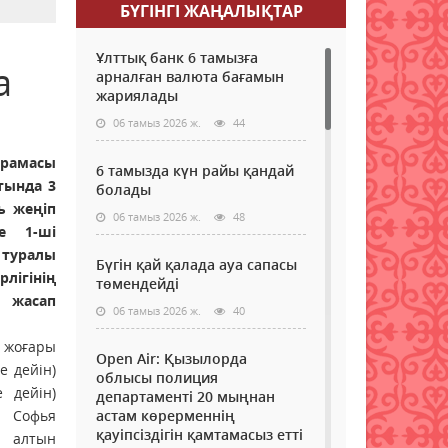
БҮГІНГI ЖАҢАЛЫҚТАР
Ұлттық банк 6 тамызға
а
арналған валюта бағамын
жариялады
06 тамыз 2026 ж.
44
амасы
6 тамызда күн райы қандай
тында 3
болады
ь жеңіп
06 тамыз 2026 ж.
48
е 1-ші
туралы
Бүгін қай қалада ауа сапасы
ігінің
төмендейді
 жасап
06 тамыз 2026 ж.
40
жоғары
Open Air: Қызылорда
е дейін)
облысы полиция
 дейін)
департаменті 20 мыңнан
 Софья
астам көрерменнің
қауіпсіздігін қамтамасыз етті
) алтын