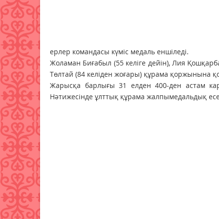
ерлер командасы күміс медаль еншіледі.
Жоламан Биғабыл (55 келіге дейін), Лия Қошқарб
Төлтай (84 келіден жоғары) құрама қоржынына қ
Жарысқа барлығы 31 елден 400-ден астам ка
Нәтижесінде ұлттық құрама жалпымедальдық есеп