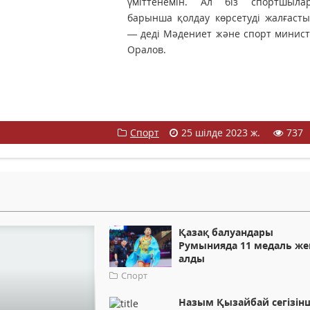
үміттенемін. Ал біз спортшыла
барынша қолдау көрсетуді жалғасты
— деді Мәдениет және спорт минист
Оралов.
Спорт
25 шілде 2023 ж.
737
Қазақ балуандары
Румынияда 11 медаль же
алды
Спорт
Назым Қызайбай сегізін