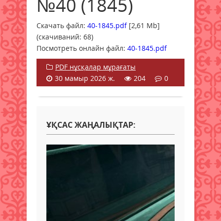
№40 (1845)
Скачать файл:
40-1845.pdf
[2,61 Mb]
(cкачиваний: 68)
Посмотреть онлайн файл:
40-1845.pdf
PDF нұсқалар мұрағаты
30 мамыр 2026 ж.
204
0
ҰҚСАС ЖАҢАЛЫҚТАР: