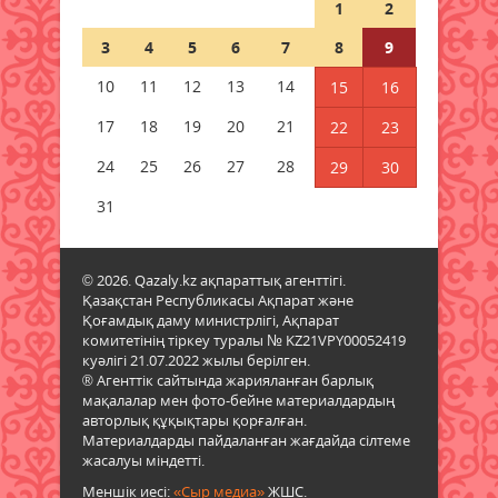
09 тамыз 2026 ж.
36
1
2
3
4
5
6
7
8
9
Синоптиктер дабыл қақты:
Қазақстанда аптап +43 градусқа
10
11
12
13
14
15
16
жетеді
17
18
19
20
21
22
23
09 тамыз 2026 ж.
49
24
25
26
27
28
29
30
Құрметті зейнет демалысына
шығарып салды
31
09 тамыз 2026 ж.
49
© 2026. Qazaly.kz ақпараттық агенттігі.
«Таза Қазақстан» жалпыұлттық
Қазақстан Республикасы Ақпарат және
экологиялық акциясы аясында
Қоғамдық даму министрлігі, Ақпарат
сенбілік өтті
комитетінің тіркеу туралы № KZ21VPY00052419
09 тамыз 2026 ж.
43
куәлігі 21.07.2022 жылы берілген.
® Агенттік сайтында жарияланған барлық
мақалалар мен фото-бейне материалдардың
Қазалы қаласында жаңа спорт
авторлық құқықтары қорғалған.
алаңы ашылды
Материалдарды пайдаланған жағдайда сілтеме
жасалуы міндетті.
09 тамыз 2026 ж.
55
Меншік иесі:
«Сыр медиа»
ЖШС.