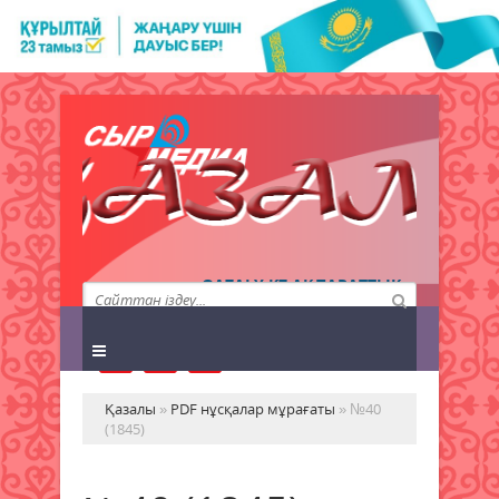
QAZALY.KZ АҚПАРАТТЫҚ
АГЕНТТІГІ
Қазалы
»
PDF нұсқалар мұрағаты
» №40
(1845)