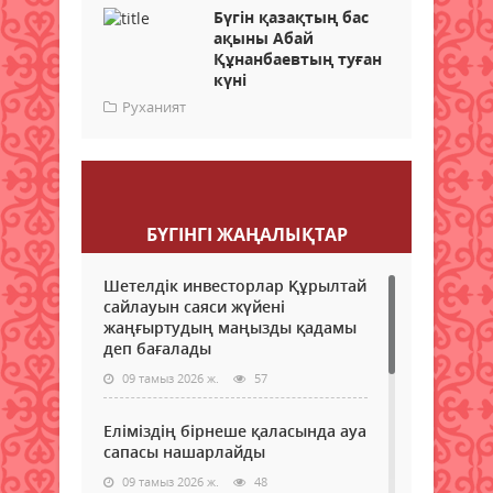
Бүгін қазақтың бас
ақыны Абай
Құнанбаевтың туған
күні
Руханият
Пікір қалдыру
БҮГІНГI ЖАҢАЛЫҚТАР
Шетелдік инвесторлар Құрылтай
сайлауын саяси жүйені
жаңғыртудың маңызды қадамы
деп бағалады
09 тамыз 2026 ж.
57
Еліміздің бірнеше қаласында ауа
сапасы нашарлайды
09 тамыз 2026 ж.
48