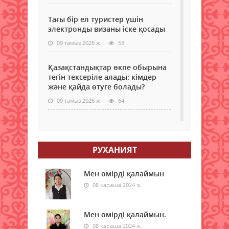
Тағы бір ел туристер үшін
электронды визаны іске қосады
09 тамыз 2026 ж.
53
Қазақстандықтар өкпе обырына
тегін тексеріле алады: кімдер
және қайда өтуге болады?
09 тамыз 2026 ж.
64
Самокаттың қаупі неде?
Ғалымдар зерттеу нәтижесін
жариялады
РУХАНИЯТ
09 тамыз 2026 ж.
65
Мен өмірді қалаймын
"Қазақстан халқына" қоғамдық
08 қараша 2024 ж.
қоры 350 білім беру грантын
бөлді
Мен өмірді қалаймын.
09 тамыз 2026 ж.
61
08 қараша 2024 ж.