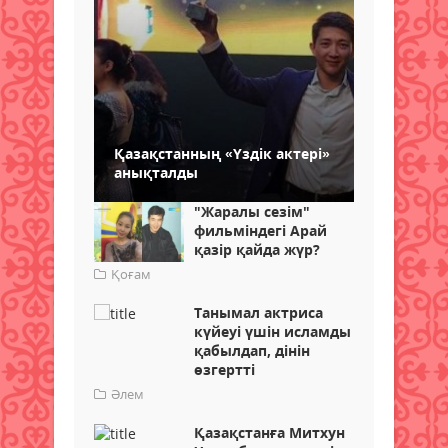
Қазақстанның «Үздік актері»
анықталды
"Жаралы сезім"
фильміндегі Арай
қазір қайда жүр?
Қоғам
Танымал актриса
күйеуі үшін исламды
қабылдап, дінін
өзгертті
Әлем
Қазақстанға Митхун