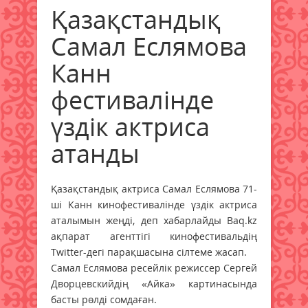
Қазақстандық
Самал Еслямова
Канн
фестивалінде
үздік актриса
атанды
Қазақстандық актриса Самал Еслямова 71-
ші Канн кинофестивалінде үздік актриса
аталымын жеңді, деп хабарлайды Вaq.kz
ақпарат агенттігі кинофестивальдің
Twitter-дегі парақшасына сілтеме жасап.
Самал Еслямова ресейлік режиссер Сергей
Дворцевскийдің «Айка» картинасында
басты рөлді сомдаған.