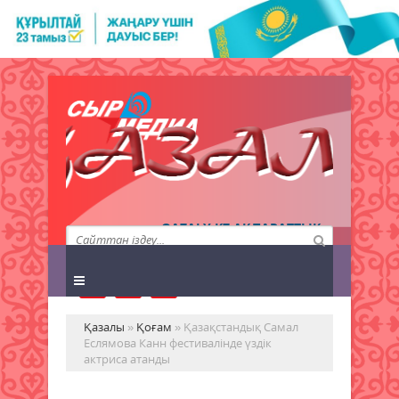
QAZALY.KZ АҚПАРАТТЫҚ
АГЕНТТІГІ
Қазалы
»
Қоғам
» Қазақстандық Самал
Еслямова Канн фестивалінде үздік
актриса атанды