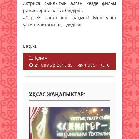
Актриса сыйлығын алған кезде фильм
режиссеріне алғыс білдірді.
«Сергей, саған көп рақмет! Мен үшін
үлкен мақтаныш», - деді ол.
Baq.kz
Қоғам
21 мамыр 2018 ж.
1 996
0
ҰҚСАС ЖАҢАЛЫҚТАР: