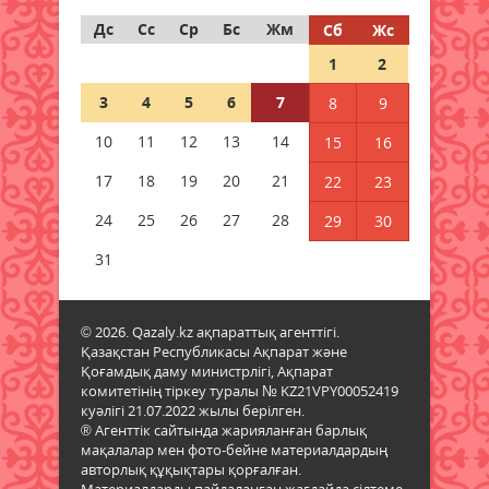
Дс
Сс
Ср
Бс
Жм
Сб
Жс
Дауыл, жаңбыр: Еліміздің
1
2
бірнеше өңірінде ауа райына
байланысты ескерту жасалды
3
4
5
6
7
8
9
06 тамыз 2026 ж.
80
10
11
12
13
14
15
16
Бұршақ, дауыл: Еліміздің 16
17
18
19
20
21
22
23
өңірінде дауылды ескерту
жарияланды
24
25
26
27
28
29
30
06 тамыз 2026 ж.
81
31
6 тамызға валюта бағамы
06 тамыз 2026 ж.
79
© 2026. Qazaly.kz ақпараттық агенттігі.
Қазақстан Республикасы Ақпарат және
Қоғамдық даму министрлігі, Ақпарат
Синоптиктер Қазақстанның екі
комитетінің тіркеу туралы № KZ21VPY00052419
қаласында ауа сапасы
куәлігі 21.07.2022 жылы берілген.
нашарлауы мүмкін екенін
® Агенттік сайтында жарияланған барлық
ескертті
мақалалар мен фото-бейне материалдардың
06 тамыз 2026 ж.
79
авторлық құқықтары қорғалған.
Материалдарды пайдаланған жағдайда сілтеме