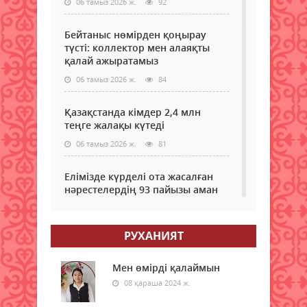
06 тамыз 2026 ж.
92
Бейтаныс нөмірден қоңырау
түсті: коллектор мен алаяқты
қалай ажыратамыз
06 тамыз 2026 ж.
84
Қазақстанда кімдер 2,4 млн
теңге жалақы күтеді
06 тамыз 2026 ж.
81
Елімізде күрделі ота жасалған
нәрестелердің 93 пайызы аман
қалып жатыр – ДСМ
06 тамыз 2026 ж.
77
РУХАНИЯТ
Еріктілер еңбегі бағаланады:
ЖОО-ға қабылдауда ескеріледі
Мен өмірді қалаймын
08 қараша 2024 ж.
06 тамыз 2026 ж.
81