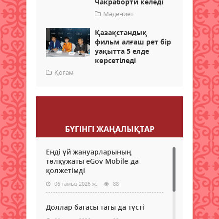
Чакраборти келеді
Мәдениет
Қазақстандық
фильм алғаш рет бір
уақытта 5 елде
көрсетіледі
Қоғам
Пікір қалдыру
БҮГІНГI ЖАҢАЛЫҚТАР
Енді үй жануарларының
төлқұжаты eGov Mobile-да
қолжетімді
06 тамыз 2026 ж.
88
Доллар бағасы тағы да түсті