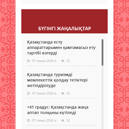
Пікір қалдыру
БҮГІНГI ЖАҢАЛЫҚТАР
Қазақстанда есту
аппараттарымен қамтамасыз ету
тәртібі өзгерді
07 тамыз 2026 ж.
52
Қазақстанда туризмді
мемлекеттік қолдау тетіктері
жетілдірілуде
07 тамыз 2026 ж.
52
+41 градус: Қазақстанда жаңа
аптап толқыны күтіледі
07 тамыз 2026 ж.
52