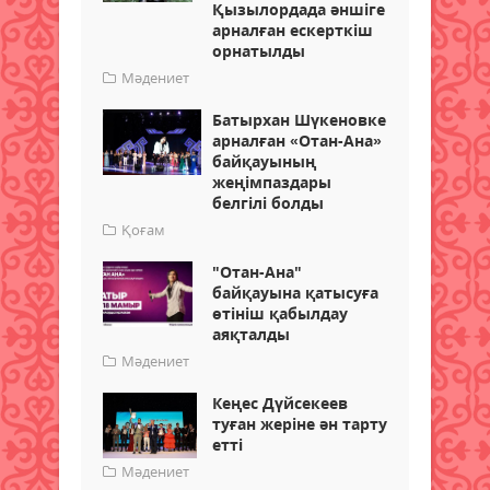
Қызылордада әншіге
арналған ескерткіш
орнатылды
Мәдениет
Батырхан Шүкеновке
арналған «Отан-Ана»
байқауының
жеңімпаздары
белгілі болды
Қоғам
"Отан-Ана"
байқауына қатысуға
өтініш қабылдау
аяқталды
Мәдениет
Кеңес Дүйсекеев
туған жеріне ән тарту
етті
Мәдениет