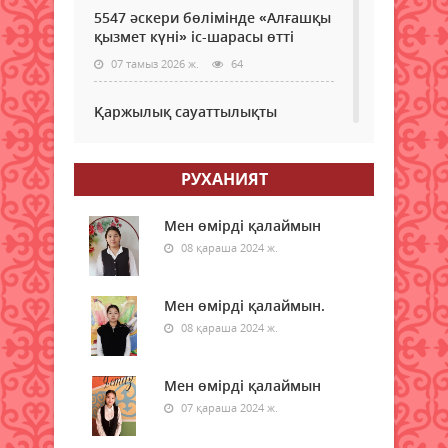
5547 әскери бөлімінде «Алғашқы
қызмет күні» іс-шарасы өтті
07 тамыз 2026 ж.
64
Қаржылық сауаттылықты
арттыруға бағытталған кездесу
өтті
РУХАНИЯТ
07 тамыз 2026 ж.
55
Ауыл шаруашылығы – өңір
Мен өмірді қалаймын
экономикасының негізгі тірегі
08 қараша 2024 ж.
07 тамыз 2026 ж.
61
Мен өмірді қалаймын.
Бүгін шетел валютасы қанша
08 қараша 2024 ж.
теңгеден саудаланып жатыр
07 тамыз 2026 ж.
50
Мен өмірді қалаймын
07 қараша 2024 ж.
Бүгін бірнеше қалада ауа сапасы
төмендейді