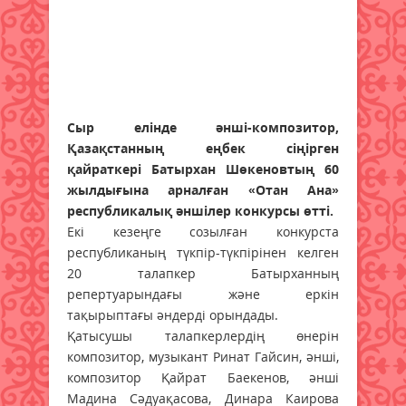
Сыр елінде әнші-композитор,
Қазақстанның еңбек сіңірген
қайраткері Батырхан Шөкеновтың 60
жылдығына арналған «Отан Ана»
республикалық әншілер конкурсы өтті.
Екі кезеңге созылған конкурста
республиканың түкпір-түкпірінен келген
20 талапкер Батырханның
репертуарындағы және еркін
тақырыптағы әндерді орындады.
Қатысушы талапкерлердің өнерін
композитор, музыкант Ринат Гайсин, әнші,
композитор Қайрат Баекенов, әнші
Мадина Сәдуақасова, Динара Каирова