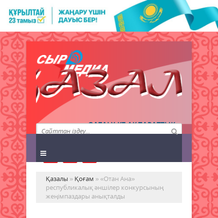
QAZALY.KZ АҚПАРАТТЫҚ
АГЕНТТІГІ
Қазалы
»
Қоғам
» «Отан Ана»
республикалық әншілер конкурсының
жеңімпаздары анықталды