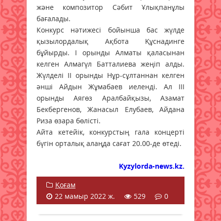
және композитор Сәбит Ұлықпанұлы
бағалады.
Конкурс нәтижесі бойынша бас жүлде
қызылордалық Ақбота Құснадинге
бұйырды. І орынды Алматы қаласынан
келген Алмагүл Батталиева жеңіп алды.
Жүлделі ІІ орынды Нұр-сұлтаннан келген
әнші Айдын Жұмабаев иеленді. Ал ІІІ
орынды Аягөз Аралбайқызы, Азамат
Бекбергенов, Жанасыл Елубаев, Айдана
Риза өзара бөлісті.
Айта кетейік, конкурстың гала концерті
бүгін орталық алаңда сағат 20.00-де өтеді.
Kyzylorda-news.kz.
Қоғам
22 мамыр 2022 ж.
529
0