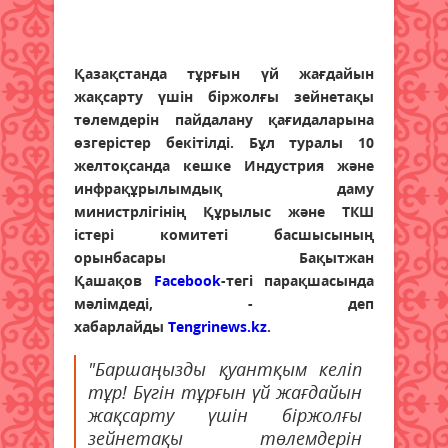
Қазақстанда тұрғын үй жағдайын
жақсарту үшін біржолғы зейнетақы
төлемдерін пайдалану қағидаларына
өзгерістер бекітілді. Бұл туралы 10
желтоқсанда кешке Индустрия және
инфрақұрылымдық даму
министрлігінің Құрылыс және ТКШ
істері комитеті басшысының
орынбасары Бақытжан
Қашақов
Facebook
-тегі парақшасында
мәлімдеді, - деп
хабарлайды
Tengrinews.kz
.
"Баршаңызды қуантқым келіп
тұр! Бүгін тұрғын үй жағдайын
жақсарту үшін біржолғы
зейнетақы төлемдерін