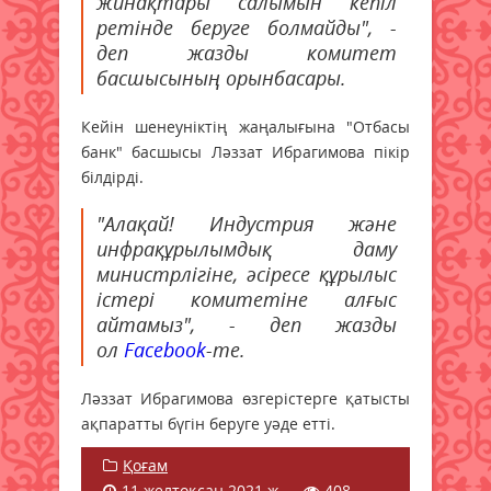
жинақтары салымын кепіл
ретінде беруге болмайды", -
деп жазды комитет
басшысының орынбасары.
Кейін шенеуніктің жаңалығына "Отбасы
банк" басшысы Ләззат Ибрагимова пікір
білдірді.
"Алақай! Индустрия және
инфрақұрылымдық даму
министрлігіне, әсіресе құрылыс
істері комитетіне алғыс
айтамыз", - деп жазды
ол
Facebook
-те.
Ләззат Ибрагимова өзгерістерге қатысты
ақпаратты бүгін беруге уәде етті.
Қоғам
11 желтоқсан 2021 ж.
408