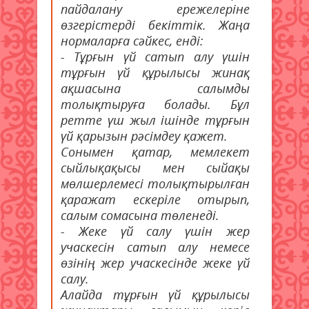
пайдалану ережелеріне
өзгерістерді бекіттік. Жаңа
нормаларға сәйкес, енді:
- Тұрғын үй сатып алу үшін
тұрғын үй құрылысы жинақ
ақшасына салымды
толықтыруға болады. Бұл
ретте үш жыл ішінде тұрғын
үй қарызын рәсімдеу қажет.
Сонымен қатар, мемлекет
сыйлықақысы мен сыйақы
мөлшерлемесі толықтырылған
қаражат ескеріле отырып,
салым сомасына төленеді.
- Жеке үй салу үшін жер
учаскесін сатып алу немесе
өзінің жер учаскесінде жеке үй
салу.
Алайда тұрғын үй құрылысы