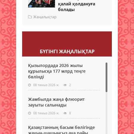
қалай қолдануға
болады
Жаңалықтар
Пікір қалдыру
БҮГІНГI ЖАҢАЛЫҚТАР
Қызылордада 2026 жылы
құрылысқа 177 млрд теңге
бөлінді
08 тамыз 2026 ж.
2
Жамбылда жаңа флюорит
зауыты салынады
08 тамыз 2026 ж.
8
Қазақстанның басым бөлігінде
жауын-шашынсыз ауа райы