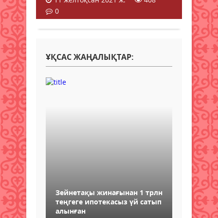
0
ҰҚСАС ЖАҢАЛЫҚТАР:
Зейнетақы жинағынан 1 трлн
теңгеге ипотекасыз үй сатып
алынған