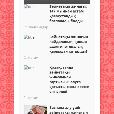
Зейнетақы жинағы:
147 мыңнан астам
қазақстандық
баспаналы болды
Жаңалықтар
Зейнетақы жинағын
пайдаланып, қанша
адам ипотекалық
қарыздан құтылды?
Қоғам
Қазақстанда
зейнетақы
жинағынан
“артығын” алуға
қатысты жаңа ереже
енгізіледі
Қоғам
Баспана алу үшін
зейнетақы жинағын