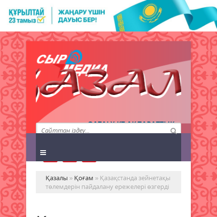
QAZALY.KZ АҚПАРАТТЫҚ
АГЕНТТІГІ
Қазалы
»
Қоғам
» Қазақстанда зейнетақы
төлемдерін пайдалану ережелері өзгерді