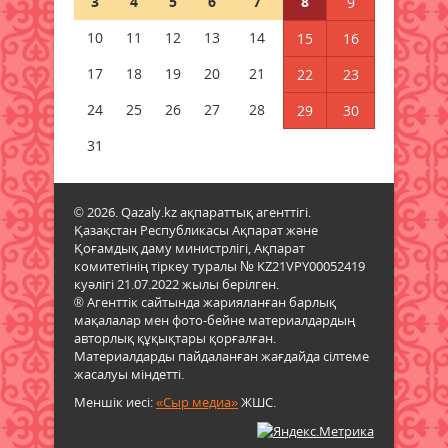
3
4
5
6
7
8
9
Қазақстандықтар Құрылтай
сайлауынан жақсылық күтеді –
10
11
12
13
14
15
16
қоғамдық пікір зерттеуі
07 тамыз 2026 ж.
83
17
18
19
20
21
22
23
24
25
26
27
28
29
30
Қазақстанда жалған көлік
нөмірін сатып келген схема
31
әшкере болды
07 тамыз 2026 ж.
77
© 2026. Qazaly.kz ақпараттық агенттігі.
Қазақстан Республикасы Ақпарат және
"Қазгидромет" демалыс
Қоғамдық даму министрлігі, Ақпарат
күндеріне арналған ауа райы
комитетінің тіркеу туралы № KZ21VPY00052419
болжамын жариялады
куәлігі 21.07.2022 жылы берілген.
07 тамыз 2026 ж.
77
® Агенттік сайтында жарияланған барлық
мақалалар мен фото-бейне материалдардың
авторлық құқықтары қорғалған.
Материалдарды пайдаланған жағдайда сілтеме
жасалуы міндетті.
Меншік иесі:
«Сыр медиа»
ЖШС.