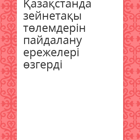
Қазақстанда
зейнетақы
төлемдерін
пайдалану
ережелері
өзгерді