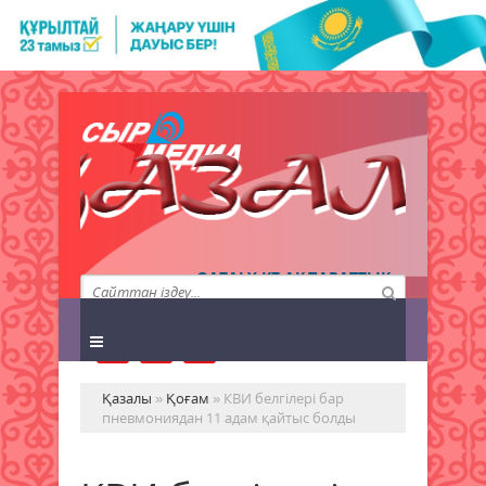
QAZALY.KZ АҚПАРАТТЫҚ
АГЕНТТІГІ
Қазалы
»
Қоғам
» КВИ белгілері бар
пневмониядан 11 адам қайтыс болды