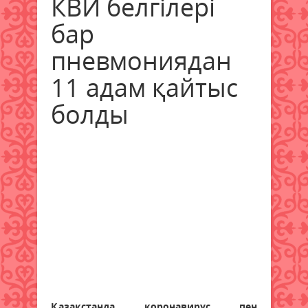
КВИ белгілері
бар
пневмониядан
11 адам қайтыс
болды
Қазақстанда коронавирус пен