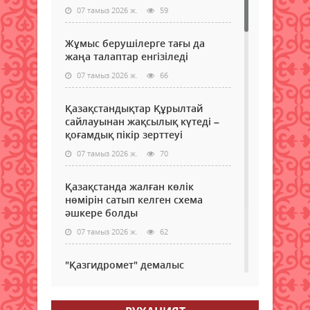
07 тамыз 2026 ж.
59
Жұмыс берушілерге тағы да
жаңа талаптар енгізіледі
07 тамыз 2026 ж.
66
Қазақстандықтар Құрылтай
сайлауынан жақсылық күтеді –
қоғамдық пікір зерттеуі
07 тамыз 2026 ж.
70
Қазақстанда жалған көлік
нөмірін сатып келген схема
әшкере болды
07 тамыз 2026 ж.
62
"Қазгидромет" демалыс
күндеріне арналған ауа райы
болжамын жариялады
07 тамыз 2026 ж.
62