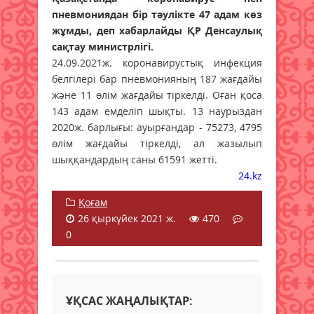
пневмониядан бір тәулікте 47 адам көз
жұмды, деп хабарлайды ҚР Денсаулық
сақтау министрлігі.
24.09.2021ж. коронавирустық инфекция
белгілері бар пневмонияның 187 жағдайы
және 11 өлім жағдайы тіркелді. Оған қоса
143 адам емделіп шықты. 13 наурыздан
2020ж. барлығы: ауырғандар - 75273, 4795
өлім жағдайы тіркелді, ал жазылып
шыққандардың саны 61591 жетті.
24.kz
Қоғам
26 қыркүйек 2021 ж.
470
0
ҰҚСАС ЖАҢАЛЫҚТАР: