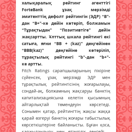
халықаралық рейтинг агенттігі
ForteBank ұзақ мерзімді
эмитенттің дефолт рейтингін (ЭДР) “В”-
дан “В+”-ке дейін көтеріп, болжамын
“Тұрақтыдан” “Позитивтіге” дейін
жақсартты. Ұлттық шкала рейтингі екі
сатыға, яғни “BB + (kaz)” деңгейінен
“BBB(kaz)” деңгейіне көтеріліп,
тұрақтылық рейтингі “b”-дан “b+”-
ке артты.
Fitch Ratings сарапшыларының пікіріне
сүйенсек, ұзақ мерзімді ЭДР мен
тұрақтылық рейтингісінің жоғарылауы,
сондай-ақ, болжамның жақсаруы банктің
капитализациясына келетін қысымның
айтарлықтай төмендеуін көрсетеді.
Сонымен қатар, рейтингтің жақсы жаққа
қарай өзгеруі банктің жоғары табыстылық
көрсеткіштеріне байланысты. Бұған қоса,
қаржыландыру мен өтімділік деңгейі –