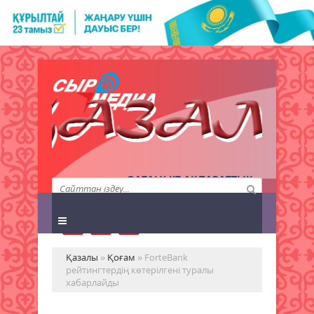
QAZALY.KZ АҚПАРАТТЫҚ
АГЕНТТІГІ
Қазалы
»
Қоғам
» ForteBank
рейтингтердің көтерілгені туралы
хабарлайды