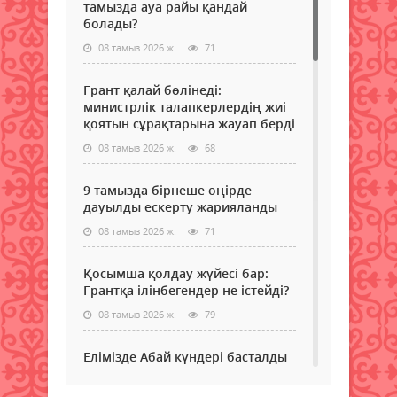
тамызда ауа райы қандай
болады?
08 тамыз 2026 ж.
71
Грант қалай бөлінеді:
министрлік талапкерлердің жиі
қоятын сұрақтарына жауап берді
08 тамыз 2026 ж.
68
9 тамызда бірнеше өңірде
дауылды ескерту жарияланды
08 тамыз 2026 ж.
71
Қосымша қолдау жүйесі бар:
Грантқа ілінбегендер не істейді?
08 тамыз 2026 ж.
79
Елімізде Абай күндері басталды
08 тамыз 2026 ж.
65