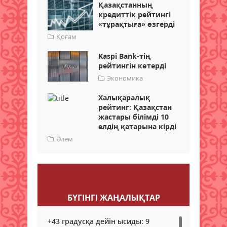
Қазақстанның
кредиттік рейтингі
«тұрақтыға» өзгерді
Қоғам
Kaspi Bank-тің
рейтингін көтерді
Экономика
Халықаралық
рейтинг: Қазақстан
жастары білімді 10
елдің қатарына кірді
Әлем
Пікір қалдыру
БҮГІНГI ЖАҢАЛЫҚТАР
+43 градусқа дейін ысиды: 9