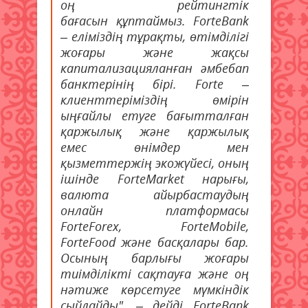
оң рейтингтік
бағасын құптаймыз. ForteBank
– еліміздің тұрақты, өтімділігі
жоғары және жақсы
капитализацияланған әмбебап
банктерінің бірі. Forte –
клиенттеріміздің өмірін
ыңғайлы етуге бағытталған
қаржылық және қаржылық
емес өнімдер мен
қызметтержің экожүйесі, оның
ішінде ForteMarket нарығы,
валюта айырбастаудың
онлайн платформасы
ForteForex, ForteMobile,
ForteFood және басқалары бар.
Осының барлығы жоғары
тиімділікті сақтауға және оң
нәтиже көрсетуге мүмкіндік
сыйлайды", – дейді ForteBank