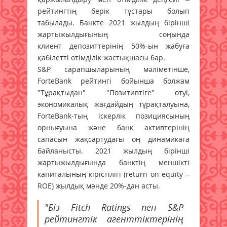
рейтингтің берік тұстары болып
табылады. Банкте 2021 жылдың бірінші
жартыжылдығының соңында
клиент депозиттерінің 50%-ын жабуға
қабілетті өтімділік жастықшасы бар.
S&P сарапшыларының мәліметінше,
ForteBank рейтингі бойынша болжам
"Тұрақтыдан" "Позитивтіге" өтуі,
экономикалық жағдайдың тұрақталуына,
ForteBank-тың іскерлік позициясының
орнығуына және банк активтерінің
сапасын жақсартудағы оң динамикаға
байланысты. 2021 жылдың бірінші
жартыжылдығында банктің меншікті
капиталының кірістілігі (return on equity –
ROE) жылдық мәнде 20%-дан асты.
"Біз Fitch Ratings пен S&P
рейтингтік агенттіктерінің