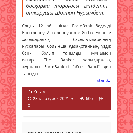
басқарма төрағасы міндетін
атқарушы Шолпан Нұрымбет.
Соңғы 12 ай ішінде ForteBank беделді
Euromoney, Asiamoney және Global Finance
халықаралық басылымдарының
нұсқалары бойынша Қазақстанның үздік
банкі болып танылды. Мұнымен
қатар, The Banker халықаралық
журналы ForteBank-ті “Жыл банкі” деп
таныды.
stan.kz
Қоғам
23 қыркүйек 2021 ж.
605
0