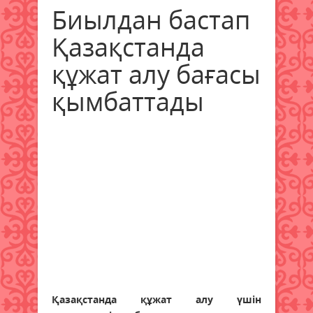
Биылдан бастап
Қазақстанда
құжат алу бағасы
қымбаттады
Қазақстанда құжат алу үшін