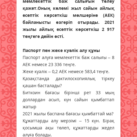
мемлекеттік баж салығын төлеу
қажет.Оның көлемі жыл сайын айлық
есептік көрсеткіш мөлшеріне (АЕК)
байланысты өзгеріп отырады. 2021
жылы айлық есептік көрсеткіш 2 917
теңгеге дейін өсті.
Паспорт пен жеке куәлік алу құны
Паспорт алуға мемлекеттік баж салығы – 8
АЕК немесе 23 336 теңге.
Жеке куәлік – 0,2 АЕК немесе 583,4 теңге.
Қазақстанда дактилоскопиялық тіркеу
қашан басталады?
Биткоин бағасы бірінші рет 33 мың
доллардан асып, күн сайын қымбаттап
жатыр
2021 жылы баспана бағасы қымбаттай ма?
Құжаттарды алу мерзімі – 15 күн. Бірақ
қосымша ақы төлеп, құжаттарды жедел
алуға болады.