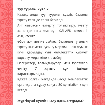
Туу туралы куәлік
Қазақстанда туу туралы куәлік баланы
тіркеу кезінде тегін беріледі.
Акт жазбасын өзгерту, толықтыру, түзету
және қалпына келтіру – 0,5 АЕК немесе 1
458,5 теңге.
еGov мәліметіне сәйкес, баланың туғанын
тіркеу қызметін ұсыну мерзімі – екі жұмыс
күні, қабылдау күні мемлекеттік қызмет
көрсету мерзіміне кірмейді.
Өзгерістер, толықтырулар мен түзетулер
енгізу 7 жұмыс күні ішінде
қарастырылады.
Қажет болған жағдайда басқа мемлекеттік
органдарға сұрау салуға 30 күнтізбелік күн
кетеді.
Жүргізуші куәлігін алу қанша тұрады?