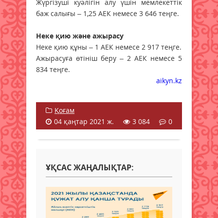
Жүргізуші куәлігін алу үшін мемлекеттік
баж салығы – 1,25 АЕК немесе 3 646 теңге.
Неке қию және ажырасу
Неке қию құны – 1 АЕК немесе 2 917 теңге.
Ажырасуға өтініш беру – 2 АЕК немесе 5
834 теңге.
aikyn.kz
Қоғам
04 қаңтар 2021 ж.
3 084
0
ҰҚСАС ЖАҢАЛЫҚТАР: