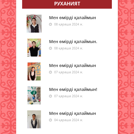
күшейеді: төлемдерге цифрлық
РУХАНИЯТ
қадағалау жүйесі енгізілмек
05 тамыз 2026 ж.
97
Мен өмірді қалаймын
08 қараша 2024 ж.
Донор мен реципиенттің
сәйкестігін бағалайтын AI қалай
жұмыс істейді
Мен өмірді қалаймын.
05 тамыз 2026 ж.
08 қараша 2024 ж.
96
Қазақстанда 200-ден астам
Мен өмірді қалаймын
ресейлік телеарна тіркелген
07 қараша 2024 ж.
05 тамыз 2026 ж.
103
Мен өмірді қалаймын!
Көлік министрлігі демалыс
кезеңінде қазақстандықтарға
07 қараша 2024 ж.
ескерту жасады
05 тамыз 2026 ж.
161
Мен өмірді қалаймын
04 қараша 2024 ж.
Қазақстанға Ираннан жаңа аптап
толқыны келе жатыр