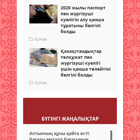
2020 жылы паспорт
пен жүргізуші
куәлігін алу қанша
тұратыны белгілі
болды
Қоғам
Қазақстандықтар
төлқұжат пен
жүргізуші куәлігі
үшін қанша төлейтіні
белгілі болды
Қоғам
Пікір қалдыру
БҮГІНГI ЖАҢАЛЫҚТАР
Алтынның құны қайта өсті:
бағалы металл бағасының