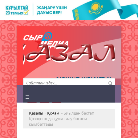
QAZALY.KZ АҚПАРАТТЫҚ
АГЕНТТІГІ
Қазалы
»
Қоғам
» Биылдан бастап
Қазақстанда құжат алу бағасы
қымбаттады