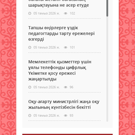
шарықтауына не әсер етуде
05 тамыз 2026 ж.
102
Тапшы өңірлерге үздік
педагогтарды тарту ережелері
өзгерді
05 тамыз 2026 ж.
101
Мемлекеттік қызметтер үшін
ұялы телефонды цифрлық
Үкіметке қосу ережесі
жаңартылды
05 тамыз 2026 ж.
96
Оқу-ағарту министрлігі жаңа оқу
жылының күнтізбесін бекітті
05 тамыз 2026 ж.
93
МӘМС қаражатын бақылау