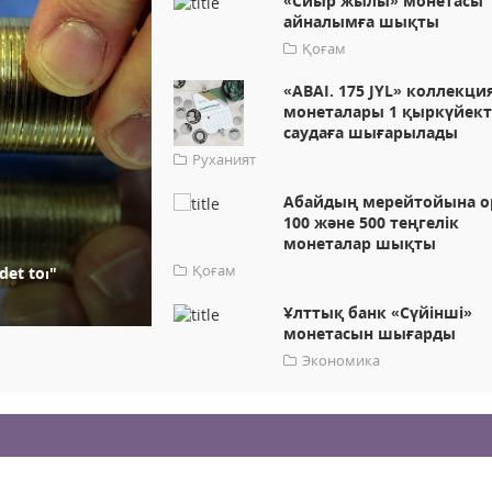
«Сиыр жылы» монетасы
айналымға шықты
Қоғам
«ABAI. 175 JYL» коллекц
монеталары 1 қыркүйект
саудаға шығарылады
Руханият
Абайдың мерейтойына о
100 және 500 теңгелік
монеталар шықты
Қоғам
et toı"
Ұлттық банк «Сүйінші»
монетасын шығарды
Экономика