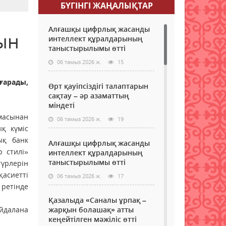
БҮГІНГI ЖАҢАЛЫҚТАР
Алғашқы цифрлық жасанды
ын
интеллект құралдарының
таныстырылымы өтті
06 тамыз 2026 ж.
15
ғарады,
Өрт қауіпсіздігі талаптарын
сақтау – әр азаматтың
міндеті
амасынан
06 тамыз 2026 ж.
19
қ күміс
ық банк
Алғашқы цифрлық жасанды
 стилі»
интеллект құралдарының
таныстырылымы өтті
түрлерін
қасиетті
06 тамыз 2026 ж.
17
 ретінде
Қазалыда «Саналы ұрпақ –
айдалана
жарқын болашақ» атты
кеңейтілген мәжіліс өтті