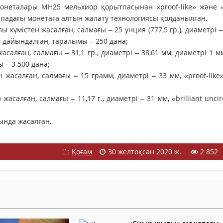
неталары MH25 мельхиор қорытпасынан «рrооf-like» және «b
 сападағы монетаға алтын жалату технологиясы қолданылған.
күмістен жасалған, салмағы – 25 унция (777,5 гр.), диаметрі –
а дайындалған, таралымы – 250 дана;
салған, салмағы – 31,1 гр., диаметрі – 38,61 мм, диаметрі 1 м
 – 3 500 дана;
жасалған, салмағы – 15 грамм, диаметрі – 33 мм, «рrооf-like
салған, салмағы – 11,17 г., диаметрі – 31 мм, «brilliant uncir
ында жасалған.
Қоғам
30 желтоқсан 2020 ж.
2 852