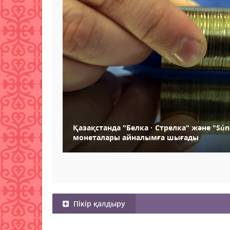
Қазақстанда "Белка · Стрелка" және "Súnd
монеталары айналымға шығады
Пікір қалдыру