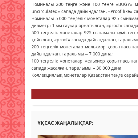
Номиналы 200 теңге және 100 теңге «BUǴY» мо
uncirculated» сапада дайындалған. «Рroof-like»
Номиналы 5 000 теңгелік монеталар 925 сынамалы 
диаметрі 1 мм гауһар орнатылған, «proof» сапад
500 теңгелік монеталар 925 сынамалы күмістен жа
қойылған, «proof» сапада дайындалған, таралымы
200 теңгелік монеталар мельхиор қорытпасынан 
дайындалған, таралымы – 7 000 дана;
100 теңгелік монеталар мельхиор қорытпасынан жа
сапада жасалған, таралымы – 30 000 дана.
Коллекциялық монеталар Қазақстан теңге сарай
ҰҚСАС ЖАҢАЛЫҚТАР: