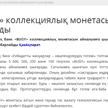
ық монетасын айналымға шығарады
» коллекциялық монетас
ады
қ банк «BUǴY» коллекциялық монетасын айналымға шы
абарлайды
ҚазАқпарат
.
қ банк «Ғибадатты жануарлар – көшпенділердің тотемі» топт
алы 5 000, 500, 200 және 100 теңгелік «BUǴY» коллекциялы
аны айналымға шығарады. Сатылымға шығатын күні Ұлтт
нда қосымша хабарланады. Оның дизайны «сақтардың аңдар
ті аллегориялық үлгіде жануарлардың табиғи және трафаретті 
тіре отырып жасалған. Бұғы – көшпелі халықтың сенімінде ең 
рдың бірі. Прототүрікттердің сенімінде бұл тотем ата-баба
ǴY» монетасы алтын және гауһар тас жалату технологиясын п
сырт келбеті бірдей суретпен бейнеленген.