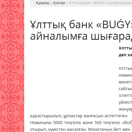
Қазалы
»
Қоғам
» Ұлттық банк «BUǴY» коллекциял
Ұлттық банк «BUǴY
айналымға шығар
Ұлтты
деп х
Ұлтты
номин
монет
сайты
іспет
үйлес
жануа
қарастырылып, ұрпақтар жалғасын әспеттеген.
Номиналы 5000 теңгелік және 500 теңгелік «BU
отырып, күмістен жасалған. Монетаның беті мен 