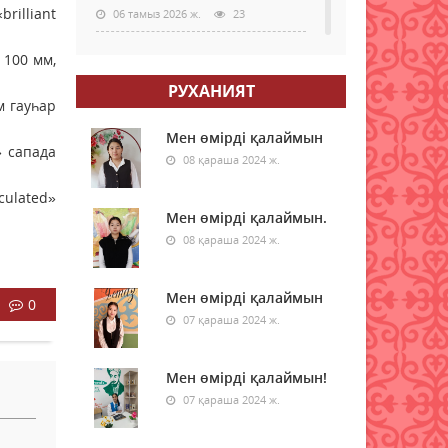
rilliant
06 тамыз 2026 ж.
23
 100 мм,
Қазақстан Орталық Азиядағы
көшуге ең қолайлы ел
РУХАНИЯТ
атанды
м гауһар
06 тамыз 2026 ж.
23
Мен өмірді қалаймын
» сапада
08 қараша 2024 ж.
Алтынның құны қайта өсті:
бағалы металл бағасының
culated»
шарықтауына не әсер етуде
Мен өмірді қалаймын.
05 тамыз 2026 ж.
08 қараша 2024 ж.
102
Тапшы өңірлерге үздік
Мен өмірді қалаймын
0
педагогтарды тарту
07 қараша 2024 ж.
ережелері өзгерді
05 тамыз 2026 ж.
101
Мен өмірді қалаймын!
Мемлекеттік қызметтер үшін
07 қараша 2024 ж.
ұялы телефонды цифрлық
Үкіметке қосу ережесі