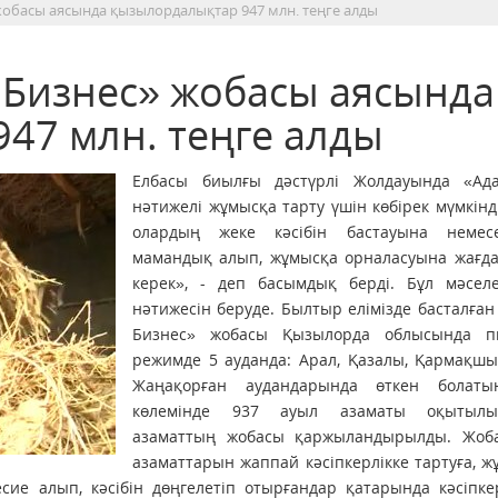
жобасы аясында қызылордалықтар 947 млн. теңге алды
 Бизнес» жобасы аясында
47 млн. теңге алды
Елбасы биылғы дәстүрлі Жолдауында «Ад
нәтижелі жұмысқа тарту үшін көбірек мүмкінді
олардың жеке кәсібін бастауына неме
мамандық алып, жұмысқа орналасуына жағда
керек», - деп басымдық берді. Бұл мәсел
нәтижесін беруде. Былтыр елімізде басталған
Бизнес» жобасы Қызылорда облысында п
режимде 5 ауданда: Арал, Қазалы, Қармақшы
Жаңақорған аудандарында өткен болат
көлемінде 937 ауыл азаматы оқытылы
азаматтың жобасы қаржыландырылды. Жоб
азаматтарын жаппай кәсіпкерлікке тартуға, 
есие алып, кәсібін дөңгелетіп отырғандар қатарында кәсіпк