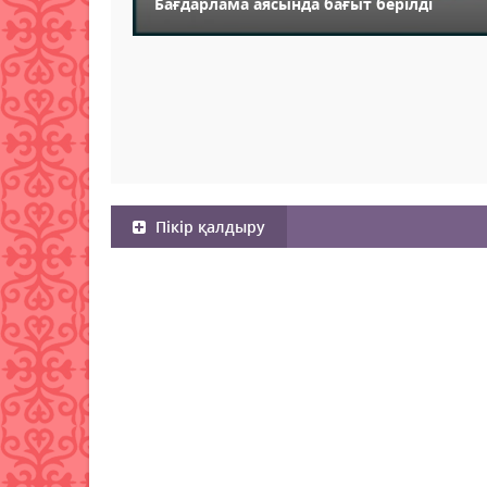
Бағдарлама аясында бағыт берілді
Пікір қалдыру