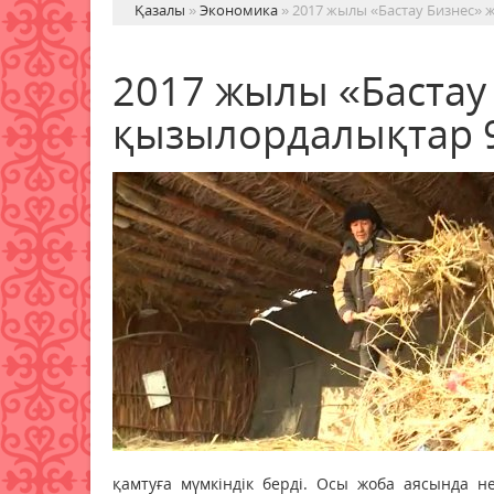
Қазалы
»
Экономика
» 2017 жылы «Бастау Бизнес» 
2017 жылы «Бастау
қызылордалықтар 9
қамтуға мүмкіндік берді. Осы жоба аясында н