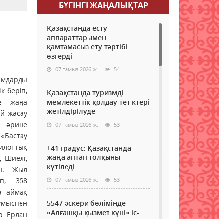
БҮГІНГI ЖАҢАЛЫҚТАР
Қазақстанда есту
аппараттарымен
қамтамасыз ету тәртібі
өзгерді
07 тамыз 2026 ж.
54
амдарды
к беріп,
Қазақстанда туризмді
се жаңа
мемлекеттік қолдау тетіктері
жетілдірілуде
й жасау
е әрине
07 тамыз 2026 ж.
53
 «Бастау
илоттық
+41 градус: Қазақстанда
жаңа аптап толқыны
, Шиелі,
күтіледі
ын. Жыл
п, 358
07 тамыз 2026 ж.
53
а аймақ
жұмыспен
5547 әскери бөлімінде
«Алғашқы қызмет күні» іс-
ер Ерлан