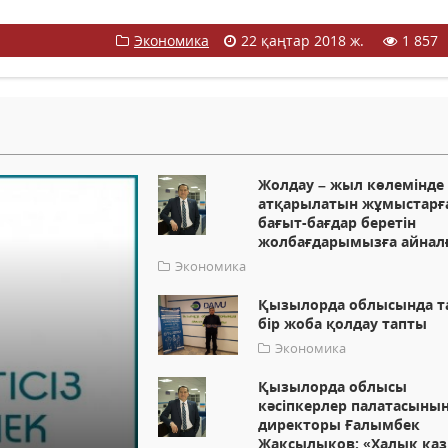
Экономика
22 қаңтар 2018 ж.
1 857
Жолдау – жыл көлемінде
атқарылатын жұмыстарғ
бағыт-бағдар беретін
жолбағдарымызға айнал
Экономика
Қызылорда облысында т
бір жоба қолдау тапты
Экономика
Қызылорда облысы
кәсіпкерлер палатасыны
директоры Ғалымбек
Жақсылықов: «Халық қаз