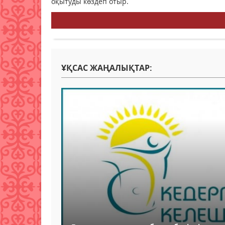
оқытуды көздеп отыр.
ҰҚСАС ЖАҢАЛЫҚТАР: