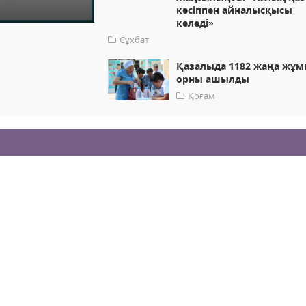
кәсіппен айналысқысы
келеді»
Сұхбат
Қазалыда 1182 жаңа жұм
орны ашылды
Қоғам