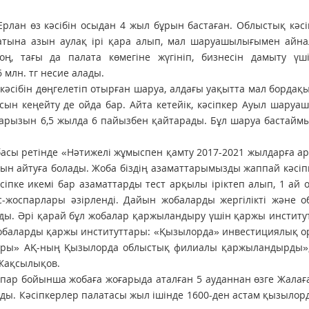
лан өз кәсібін осыдан 4 жыл бұрын бастаған. Облыстық кәс
жатына азын аулақ ірі қара алып, мал шаруашылығымен айна
соң, тағы да палата көмегіне жүгініп, бизнесін дамыту үш
млн. тг несие алады.
кәсібін дөңгелетіп отырған шаруа, алдағы уақытта мал бордақы
асын кеңейту де ойда бар. Айта кетейік, кәсіпкер Ауыл шару
қарызын 6,5 жылда 6 пайызбен қайтарады. Бұл шаруа бастайм
басы ретінде «Нәтижелі жұмыспен қамту 2017-2021 жылдарға а
ын айтуға болады. Жоба біздің азаматтарымызды жаппай кәсіп
әсіпке икемі бар азаматтарды тест арқылы іріктеп алып, 1 ай 
ес-жоспарлары әзірленді. Дайын жобаларды жергілікті және 
ады. Әрі қарай бұл жобалар қаржыландыру үшін қаржы инстит
обаларды қаржы институттары: «Қызылорда» инвестициялық о
ры» АҚ-ның Қызылорда облыстық филиалы қаржыландырды», 
Жақсылықов.
спар бойынша жобаға жоғарыда аталған 5 ауданнан өзге Жала
ды. Кәсіпкерлер палатасы жыл ішінде 1600-ден астам қызыло