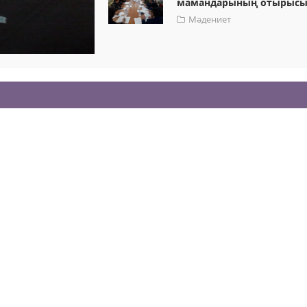
мамандарының отырыс
Мәдениет