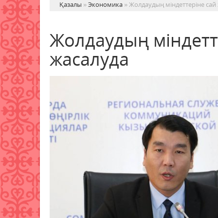
Қазалы
»
Экономика
» Жолдаудың міндеттеріне сай
Жолдаудың міндетт
жасалуда