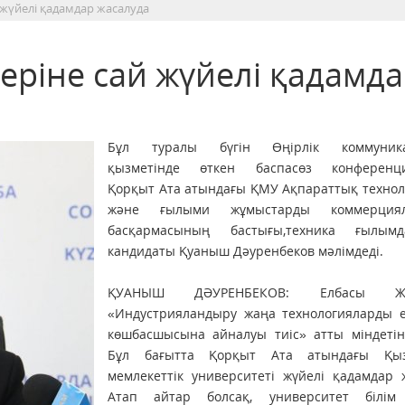
 жүйелі қадамдар жасалуда
еріне сай жүйелі қадамд
Бұл туралы бүгін Өңірлік коммуника
қызметінде өткен баспасөз конференц
Қорқыт Ата атындағы ҚМУ Ақпараттық технол
және ғылыми жұмыстарды коммерциял
басқармасының бастығы,техника ғылым
кандидаты Қуаныш Дәуренбеков мәлімдеді.
ҚУАНЫШ ДӘУРЕНБЕКОВ: Елбасы Жо
«Индустрияландыру жаңа технологияларды ен
көшбасшысына айналуы тиіс» атты міндетін
Бұл бағытта Қорқыт Ата атындағы Қыз
мемлекеттік университеті жүйелі қадамдар 
Атап айтар болсақ, университет білім