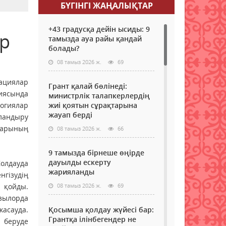
БҮГІНГI ЖАҢАЛЫҚТАР
+43 градусқа дейін ысиды: 9
ар
тамызда ауа райы қандай
болады?
08 тамыз 2026 ж.
69
циялар
Грант қалай бөлінеді:
иясында
министрлік талапкерлердің
огиялар
жиі қоятын сұрақтарына
жауап берді
андыру
дарының
08 тамыз 2026 ж.
66
9 тамызда бірнеше өңірде
дауылды ескерту
лдауда
жарияланды
гізудің
 қойды.
08 тамыз 2026 ж.
69
ылорда
жасауда.
Қосымша қолдау жүйесі бар:
Грантқа ілінбегендер не
 беруде