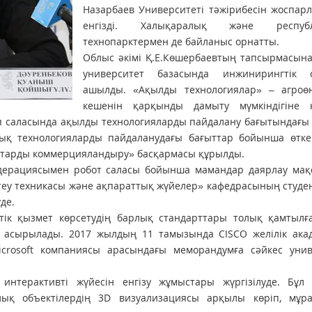
Назарбаев Университеті тәжірибесін жоспар
енгізді. Халықаралық және республ
технопарктермен де байланыс орнатты.
Облыс әкімі Қ.Е.Көшербаевтың тапсырмасына
университет базасында инжинирингтік 
ашылды. «Ақылды технологиялар» – агроөн
кешенін қарқынды дамыту мүмкіндігіне 
сіп саласында ақылды технологияларды пайдалану бағытындағ
ттық технологияларды пайдаланудағы бағыттар бойынша өтк
старды коммерцияландыру» басқармасы құрылды.
едерациясымен робот саласы бойынша мамандар даярлау мақ
птеу техникасы және ақпараттық жүйелер» кафедрасының студе
де.
ттік қызмет көрсетудің барлық стандарттары толық қамтылғ
е асырылады. 2017 жылдың 11 тамызында CISCO желілік ака
Microsoft компаниясы арасындағы меморандумға сәйкес унив
терактивті жүйесін енгізу жұмыстары жүргізілуде. Бұл 
ық объектілердің 3D визуализациясы арқылы көріп, мұр