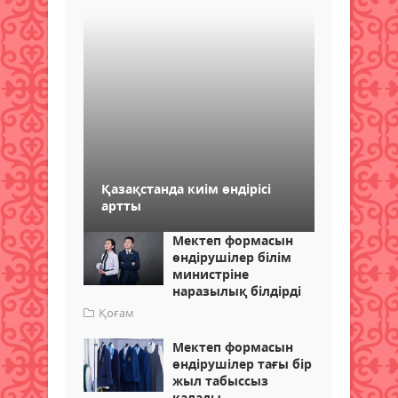
Қазақстанда киім өндірісі
артты
Мектеп формасын
өндірушілер білім
министріне
наразылық білдірді
Қоғам
Мектеп формасын
өндірушілер тағы бір
жыл табыссыз
қалады