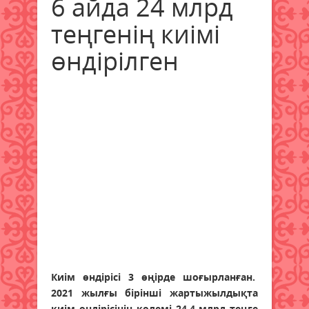
6 айда 24 млрд
теңгенің киімі
өндірілген
Киім өндірісі 3 өңірде шоғырланған.
2021 жылғы бірінші жартыжылдықта
киім өндірісінің көлемі 24,4 млрд теңге