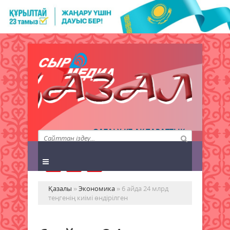
QAZALY.KZ АҚПАРАТТЫҚ
АГЕНТТІГІ
Қазалы
»
Экономика
» 6 айда 24 млрд
теңгенің киімі өндірілген