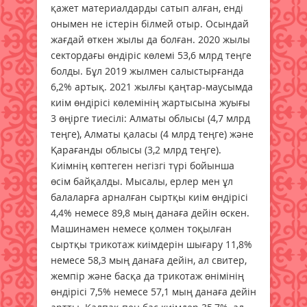
қажет материалдарды сатып алған, енді
онымен не істерін білмей отыр. Осындай
жағдай өткен жылы да болған. 2020 жылы
сектордағы өндіріс көлемі 53,6 млрд теңге
болды. Бұл 2019 жылмен салыстырғанда
6,2% артық. 2021 жылғы қаңтар-маусымда
киім өндірісі көлемінің жартысына жуығы
3 өңірге тиесілі: Алматы облысы (4,7 млрд
теңге), Алматы қаласы (4 млрд теңге) және
Қарағанды облысы (3,2 млрд теңге).
Киімнің көптеген негізгі түрі бойынша
өсім байқалды. Мысалы, ерлер мен ұл
балаларға арналған сыртқы киім өндірісі
4,4% немесе 89,8 мың данаға дейін өскен.
Машинамен немесе қолмен тоқылған
сыртқы трикотаж киімдерін шығару 11,8%
немесе 58,3 мың данаға дейін, ал свитер,
жемпір және басқа да трикотаж өнімінің
өндірісі 7,5% немесе 57,1 мың данаға дейін