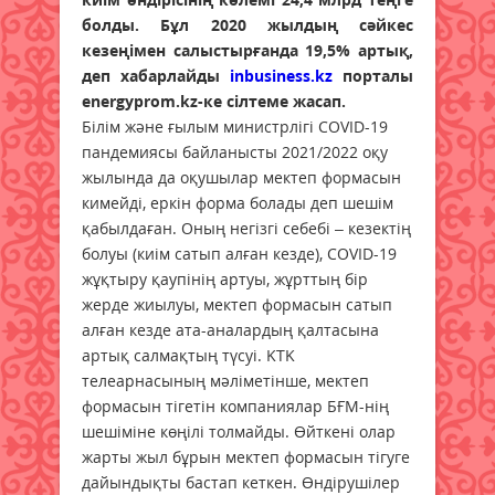
болды. Бұл 2020 жылдың сәйкес
кезеңімен салыстырғанда 19,5% артық,
деп хабарлайды
inbusiness.kz
порталы
energyprom.kz-ке сілтеме жасап.
Білім және ғылым министрлігі COVID-19
пандемиясы байланысты 2021/2022 оқу
жылында да оқушылар мектеп формасын
кимейді, еркін форма болады деп шешім
қабылдаған. Оның негізгі себебі – кезектің
болуы (киім сатып алған кезде), COVID-19
жұқтыру қаупінің артуы, жұрттың бір
жерде жиылуы, мектеп формасын сатып
алған кезде ата-аналардың қалтасына
артық салмақтың түсуі. KTK
телеарнасының мәліметінше, мектеп
формасын тігетін компаниялар БҒМ-нің
шешіміне көңілі толмайды. Өйткені олар
жарты жыл бұрын мектеп формасын тігуге
дайындықты бастап кеткен. Өндірушілер