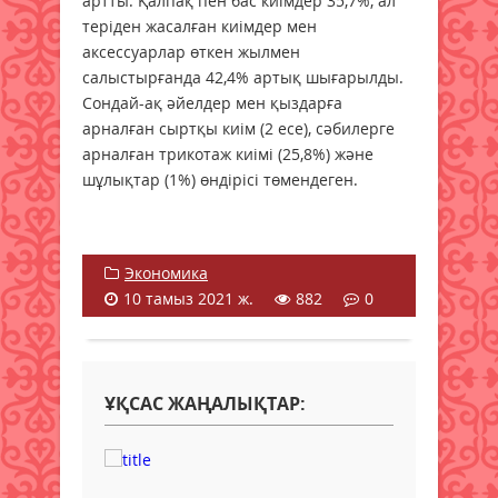
артты. Қалпақ пен бас киімдер 35,7%, ал
теріден жасалған киімдер мен
аксессуарлар өткен жылмен
салыстырғанда 42,4% артық шығарылды.
Сондай-ақ әйелдер мен қыздарға
арналған сыртқы киім (2 есе), сәбилерге
арналған трикотаж киімі (25,8%) және
шұлықтар (1%) өндірісі төмендеген.
Экономика
10 тамыз 2021 ж.
882
0
ҰҚСАС ЖАҢАЛЫҚТАР: