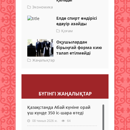
Экономика
Елде спирт өндірісі
едәуір азайды
Қоғам
Оқушылардан
бірыңғай форма кию
талап етілмейді
Жаңалықтар
Пікір қалдыру
БҮГІНГI ЖАҢАЛЫҚТАР
Қазақстанда Абай күніне орай
үш күнде 350 іс-шара өтеді
08 тамыз 2026 ж.
64