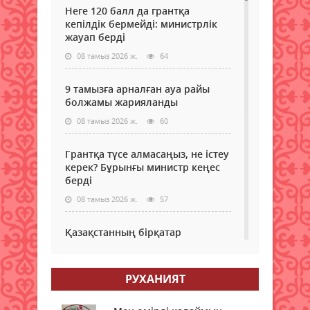
Неге 120 балл да грантқа
кепілдік бермейді: министрлік
жауап берді
08 тамыз 2026 ж.
64
9 тамызға арналған ауа райы
болжамы жарияланды
08 тамыз 2026 ж.
60
Грантқа түсе алмасаңыз, не істеу
керек? Бұрынғы министр кеңес
берді
08 тамыз 2026 ж.
57
Қазақстанның бірқатар
өңірлеріне аптап ыстық қайта
оралады - синоптиктер
РУХАНИЯТ
08 тамыз 2026 ж.
60