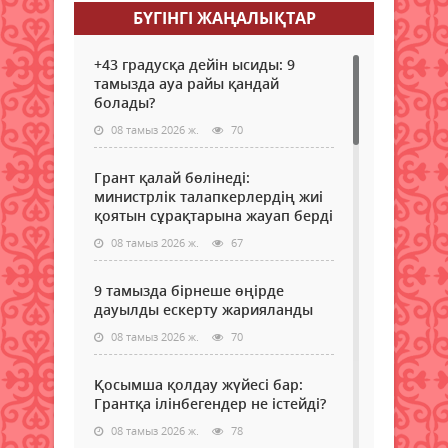
сенб
Жеті
БҮГІНГI ЖАҢАЛЫҚТАР
өтті
жұм
обл
кеңе
ұйым
таул
күн
бар
+43 градусқа дейін ысиды: 9
ауда
тәрт
Әйте
тамызда ауа райы қандай
тұма
бай
би
болады?
бола
«Ме
кент
деп..
08 тамыз 2026 ж.
70
бас
таза
баст
жұм
2025
жүрг
Грант қалай бөлінеді:
жыл
үшін
министрлік талапкерлердің жиі
"Жұ
арн
қоятын сұрақтарына жауап берді
мам
бөлі
08 тамыз 2026 ж.
67
жыл
7
деп
айм
жар
пен
9 тамызда бірнеше өңірде
бай
барл
дауылды ескерту жарияланды
мект
08 тамыз 2026 ж.
70
мен
колл
кәсі
Қосымша қолдау жүйесі бар:
бағд
Грантқа ілінбегендер не істейді?
беру
08 тамыз 2026 ж.
78
жұм