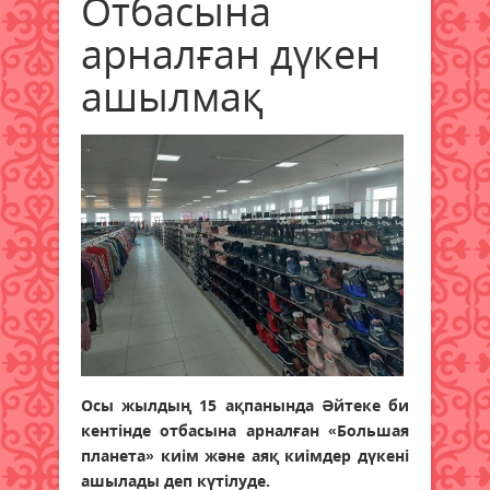
Отбасына
арналған дүкен
ашылмақ
Осы жылдың 15 ақпанында Әйтеке би
кентінде отбасына арналған «Большая
планета» киім және аяқ киімдер дүкені
ашылады деп күтілуде.