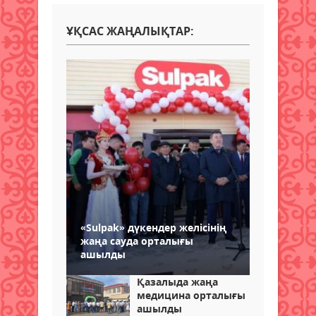
ҰҚСАС ЖАҢАЛЫҚТАР:
«Sulpak» дүкендер желісінің
жаңа сауда орталығы
ашылды
Қазалыда жаңа
медицина орталығы
ашылды