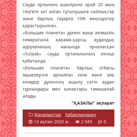
Сауда орнының ашылуына орай 20 мың
теңгеге зат алған тұтынушыға сыйлықтар
және барлық тауарға 10% жеңілдіктер
қарастырылған.
«Большая планета» дүкені жаңа әкімшілік
ғимаратына қарама-қарсы, аудандық
аурухананың жанында орналасқан
«Sulpak» сауда орталығының екінші
қабатында.
«Большая планета» барлық отбасы
мүшелеріне арналған киім және аяқ
киімдер дүкенінің ашылу сәтін аудан
тұрғындары мен қонақтары тамашалай
алады.
"ҚАЗАЛЫ" ақпарат
Жаңалықтар
/
Хабарландыру
13 ақпан 2020 ж.
2 049
0