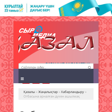
QAZALY.KZ АҚПАРАТТЫҚ
АГЕНТТІГІ
Қазалы
»
Жаңалықтар
»
Хабарландыру
»
Отбасына арналған дүкен ашылмақ