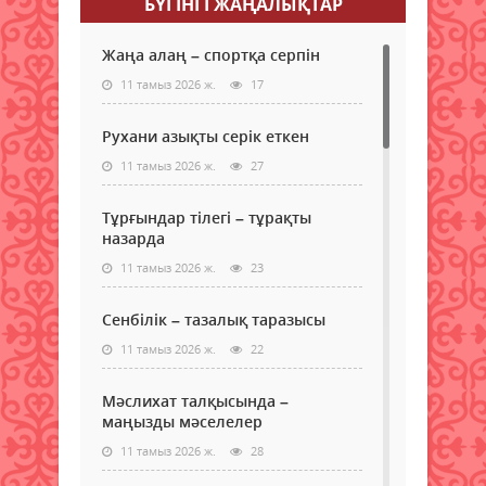
БҮГІНГI ЖАҢАЛЫҚТАР
Жаңа алаң – спортқа серпін
11 тамыз 2026 ж.
17
Рухани азықты серік еткен
11 тамыз 2026 ж.
27
Тұрғындар тілегі – тұрақты
назарда
11 тамыз 2026 ж.
23
Сенбілік – тазалық таразысы
11 тамыз 2026 ж.
22
Мәслихат талқысында –
маңызды мәселелер
11 тамыз 2026 ж.
28