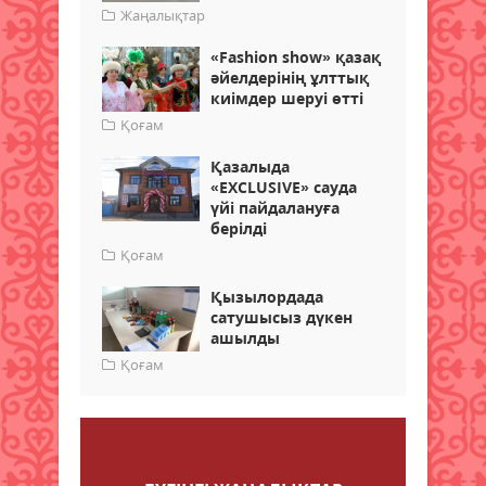
Жаңалықтар
«Fashion show» қазақ
әйелдерінің ұлттық
киімдер шеруі өтті
Қоғам
Қазалыда
«EXCLUSIVE» сауда
үйі пайдалануға
берілді
Қоғам
Қызылордада
сатушысыз дүкен
ашылды
Қоғам
Пікір қалдыру