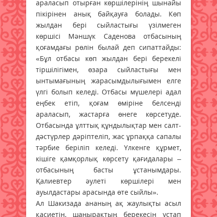
араласып отырған көршілерінің шынайы
пікірінен анық байқауға болады. Көп
жылдан бері сыйластығы үзілмеген
көршісі Мәншүк Саденова отбасының
қоғамдағы рөлін былай деп сипаттайды:
«Бұл отбасы көп жылдан бері берекелі
тіршілігімен, өзара сыйластығы мен
ынтымағының жарасымдылығымен елге
үлгі болып келеді. Отбасы мүшелері адал
еңбек етіп, қоғам өміріне белсенді
араласып, жастарға өнеге көрсетуде.
Отбасында ұлттық құндылықтар мен салт-
дәстүрлер дәріптеліп, жас ұрпаққа сапалы
тәрбие беріліп келеді. Үлкенге құрмет,
кішіге қамқорлық көрсету қағидалары –
отбасының басты ұстанымдары.
Қалиевтер әулеті көршілері мен
ауылдастары арасында өте сыйлы».
Ал Шакизада ананың ақ жаулықты асыл
қасиетін, шаңырақтың берекесін ұстап