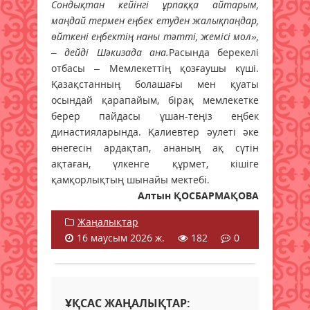
Сондықтан кейінгі ұрпаққа айтарым
,
маңдай термен еңбек етуден жалықпаңдар,
өйткені еңбектің наны тәтті, жемісі мол
»,
– дейді Шәкизада ана.
Расында берекелі
отбасы – Мемлекеттің қозғаушы күші.
Қазақстанның болашағы мен қуаты
осындай қарапайым, бірақ мемлекетке
берер пайдасы ұшан-теңіз еңбек
династияларында. Қалиевтер әулеті әке
өнегесін ардақтап, ананың ақ сүтін
ақтаған, үлкенге құрмет, кішіге
қамқорлықтың шынайы мектебі.
Алтын ҚОСБАРМАҚОВА
Жаңалықтар
16 маусым 2026 ж.
182
0
ҰҚСАС ЖАҢАЛЫҚТАР: