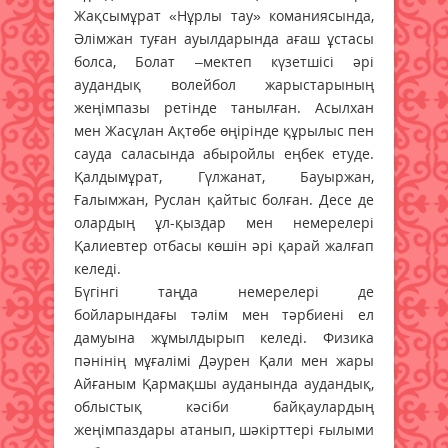
Жақсымұрат «Нұрлы тау» команиясында,
Әлімжан туған ауылдарында ағаш ұстасы
болса, Болат –мектеп күзетшісі әрі
аудандық волейбол жарыстарының
жеңімпазы ретінде танылған. Асылхан
мен Жасұлан Ақтөбе өңірінде құрылыс пен
сауда саласында абыройлы еңбек етуде.
Қалдымұрат, Гүлжанат, Бауыржан,
Ғалымжан, Руслан қайтыс болған. Десе де
олардың ұл-қыздар мен немерелері
Қалиевтер отбасы көшін әрі қарай жалғап
келеді.
Бүгінгі таңда немерелері де
бойларындағы тәлім мен тәрбиені ел
дамуына жұмылдырып келеді. Физика
пәнінің мұғалімі Дәурен Қали мен жары
Айғаным Қармақшы ауданында аудандық,
облыстық кәсіби байқаулардың
жеңімпаздары атанып, шәкірттері ғылыми