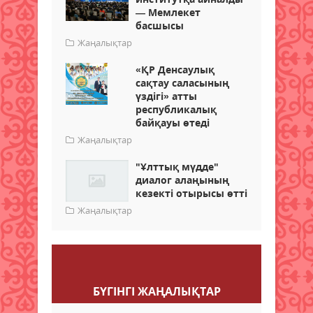
— Мемлекет
басшысы
Жаңалықтар
«ҚР Денсаулық
сақтау саласының
үздігі» атты
республикалық
байқауы өтеді
Жаңалықтар
"Ұлттық мүдде"
диалог алаңының
кезекті отырысы өтті
Жаңалықтар
Пікір қалдыру
БҮГІНГI ЖАҢАЛЫҚТАР