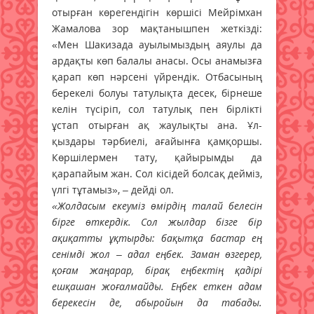
отырған көрегендігін көршісі Мейрімхан
Жамалова зор мақтанышпен жеткізді:
«Мен Шакизада ауылымыздың аяулы да
ардақты көп балалы анасы. Осы анамызға
қарап көп нәрсені үйрендік. Отбасының
берекелі болуы татулықта десек, бірнеше
келін түсіріп, сол татулық пен бірлікті
ұстап отырған ақ жаулықты ана. Ұл-
қыздары тәрбиелі, ағайынға қамқоршы.
Көршілермен тату, қайырымды да
қарапайым жан. Сол кісідей болсақ дейміз,
үлгі тұтамыз», – дейді ол.
«Жолдасым екеуміз өмірдің талай белесін
бірге өткердік. Сол жылдар бізге бір
ақиқатты ұқтырды: бақытқа бастар ең
сенімді жол – адал еңбек. Заман өзгерер,
қоғам жаңарар, бірақ еңбектің қадірі
ешқашан жоғалмайды. Еңбек еткен адам
берекесін де, абыройын да табады.