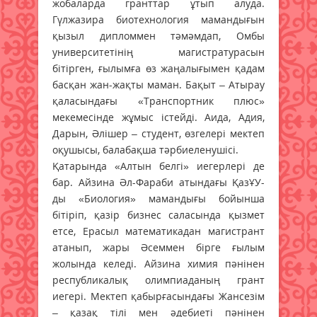
жобаларда гранттар ұтып алуда.
Гүлжазира биотехнология мамандығын
қызыл дипломмен тәмәмдап, Омбы
университетінің магистратурасын
бітірген, ғылымға өз жаңалығымен қадам
басқан жан-жақты маман. Бақыт – Атырау
қаласындағы «Транспортник плюс»
мекемесінде жұмыс істейді. Аида, Адия,
Дарын, Әлішер – студент, өзгелері мектеп
оқушысы, балабақша тәрбиеленушісі.
Қатарында «Алтын белгі» иегерлері де
бар. Айзина Әл-Фараби атындағы ҚазҰУ-
ды «Биология» мамандығы бойынша
бітіріп, қазір бизнес саласында қызмет
етсе, Ерасыл математикадан магистрант
атанып, жары Әсеммен бірге ғылым
жолында келеді. Айзина химия пәнінен
республикалық олимпиаданың грант
иегері. Мектеп қабырғасындағы Жансезім
– қазақ тілі мен әдебиеті пәнінен