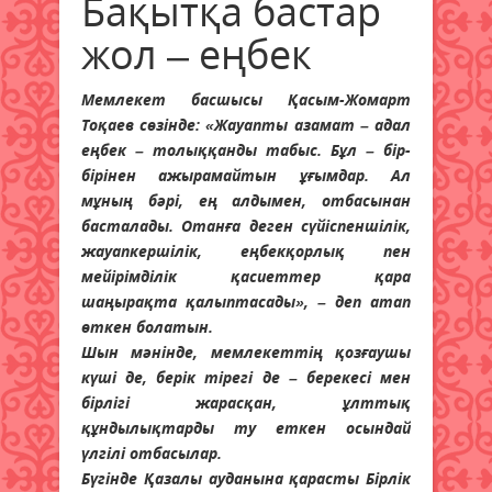
Бақытқа бастар
жол – еңбек
Мемлекет басшысы Қасым-Жомарт
Тоқаев сөзінде: «Жауапты азамат – адал
еңбек – толыққанды табыс. Бұл – бір-
бірінен ажырамайтын ұғымдар. Ал
мұның бәрі, ең алдымен, отбасынан
басталады. Отанға деген сүйіспеншілік,
жауапкершілік, еңбекқорлық пен
мейірімділік қасиеттер қара
шаңырақта қалыптасады», – деп атап
өткен болатын.
Шын мәнінде, мемлекеттің қозғаушы
күші де, берік тірегі де – берекесі мен
бірлігі жарасқан, ұлттық
құндылықтарды ту еткен осындай
үлгілі отбасылар.
Бүгінде Қазалы ауданына қарасты Бірлік