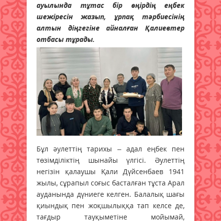
ауылында тұтас бір өңірдің еңбек
шежіресін жазып, ұрпақ тәрбиесінің
алтын діңгегіне айналған Қалиевтер
отбасы т
ұрады.
Бұл әулеттің тарихы – адал еңбек пен
төзімділіктің шынайы үлгісі. Әулеттің
негізін қалаушы Қали Дүйсенбаев 1941
жылы, сұрапыл соғыс басталған тұста Арал
ауданында дүниеге келген. Балалық шағы
қиындық пен жоқшылыққа тап келсе де,
тағдыр тауқыметіне мойымай,