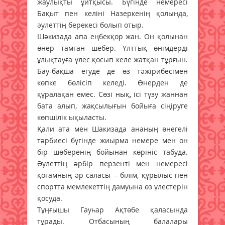
жаулықты ұйтқысы. Бүгінде немересі
Бақыт пен келіні Назеркенің қолында,
әулеттің берекесі болып отыр.
Шәкизада апа еңбекқор жан. Он қолынан
өнер тамған шебер. Ұлттық өнімдерді
ұлықтауға үлес қосып келе жатқан тұрғын.
Бау-бақша егуде де өз тәжірибесімен
көпке бөлісіп келеді. Өнерден де
құралақан емес. Сөзі нық, ісі түзу жаннан
бата алып, жақсылығын бойыға сіңіруге
көпшілік ықыласты.
Қали ата мен Шакизада ананың өнегелі
тәрбиесі бүгінде жиырма немере мен он
бір шөберенің бойынан көрініс табуда.
Әулеттің әрбір перзенті мен немересі
қоғамның әр саласы – білім, құрылыс пен
спортта мемлекеттің дамуына өз үлестерін
қосуда.
Тұңғышы Гауһар Ақтөбе қаласында
тұрады. Отбасының балалары