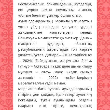
Республикалық олимпиаданың жүлдегері,
екі дүркін «Жыл оқушысы» атанып,
«Алтын белгіге» үміткер болып отыр.
Ауыл адамдарының барлығы үлгі алатын
үлкен үйдің келіндері де үлгілі үрдісті
жақсылықпен жалғастырып келеді.
Бақыткүл – мемлекеттік қызметкер. Дана –
шәкірттері аудандық, облыстық,
республикалық жарыстарда топ жарған
ұлағатты ұстаз. Динара – «Жыл тәрбиешісі
– 2024» байқауының жеңімпазы болса,
Гүлнұр – Ақтөбеде «Үздік дене шынықтыру
мұғалімі – 2025» және «Үздік сынып
жетекшісі – 2025» төсбелгілерімен
марапатталған үздік маман.
Мерейлі отбасы туралы ауылдастарының
пікіріне ден қойдық. Қалиевтер әулетінің
қоғамдағы, туған ауылындағы беделін
олармен иық тіресе, қоян-қолтық