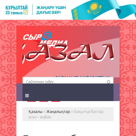
QAZALY.KZ АҚПАРАТТЫҚ
АГЕНТТІГІ
Қазалы
»
Жаңалықтар
» Бақытқа бастар
жол – еңбек