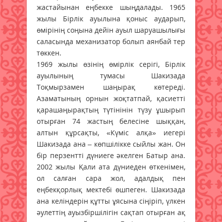
жастайынан еңбекке шыңдалады. 1965
жылы Бірлік ауылына қоныс аударып,
өмірінің соңына дейін ауыл шаруашылығы
саласында механизатор болып аянбай тер
төккен.
1969 жылы өзінің өмірлік серігі, Бірлік
ауылының тумасы Шакизада
Тоқмырзамен шаңырақ көтереді.
Азаматының орнын жоқтатпай, қасиетті
қарашаңырақтың түтінінін түзу ұшырып
отырған 74 жастың белесіне шыққан,
алтын құрсақты, «Күміс алқа» иегері
Шакизада ана – көпшілікке сыйлы жан. Он
бір перзентті дүниеге әкелген Батыр ана.
2002 жылы Қали ата дүниеден өткенімен,
ол салған сара жол, адалдық пен
еңбекқорлық мектебі өшпеген. Шакизада
ана келіндерін құтты ұясына сіңіріп, үлкен
әулеттің ауызбіршілігін сақтап отырған ақ