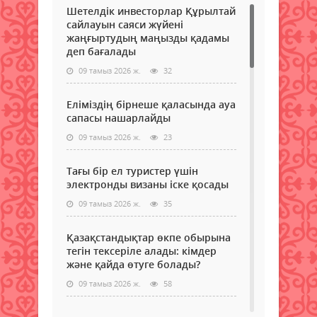
Шетелдік инвесторлар Құрылтай
сайлауын саяси жүйені
жаңғыртудың маңызды қадамы
деп бағалады
09 тамыз 2026 ж.
32
Еліміздің бірнеше қаласында ауа
сапасы нашарлайды
09 тамыз 2026 ж.
23
Тағы бір ел туристер үшін
электронды визаны іске қосады
09 тамыз 2026 ж.
35
Қазақстандықтар өкпе обырына
тегін тексеріле алады: кімдер
және қайда өтуге болады?
09 тамыз 2026 ж.
58