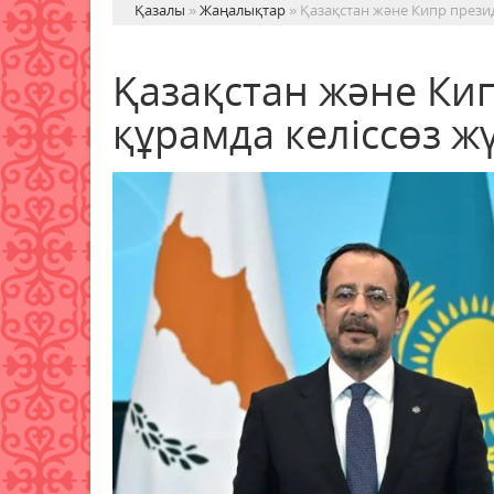
Қазалы
»
Жаңалықтар
» Қазақстан және Кипр презид
Қазақстан және Ки
құрамда келіссөз жү