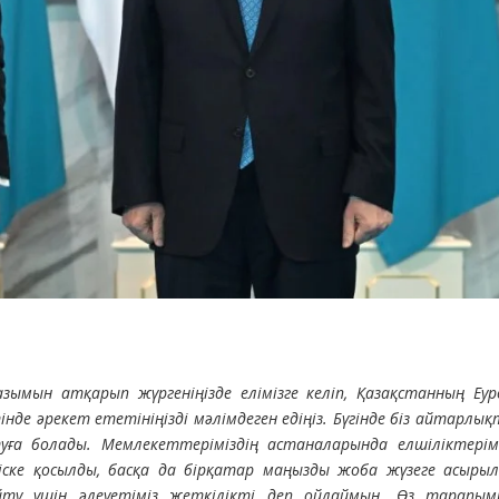
ымын атқарып жүргеніңізде елімізге келіп, Қазақстанның Еур
нде әрекет ететініңізді мәлімдеген едіңіз. Бүгінде біз айтарлы
уға болады. Мемлекеттеріміздің астаналарында елшіліктерімі
 іске қосылды, басқа да бірқатар маңызды жоба жүзеге асырыл
ту үшін әлеуетіміз жеткілікті деп ойлаймын. Өз тарапым