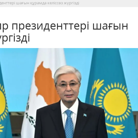
енттері шағын құрамда келіссөз жүргізді
пр президенттері шағын
ргізді