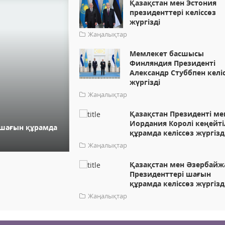
Қазақстан мен Эстония
президенттері келіссөз
жүргізді
Жаңалықтар
Мемлекет басшысы
Финляндия Президенті
Александр Стуббпен келі
жүргізді
Жаңалықтар
Қазақстан Президенті ме
Иордания Королі кеңейті
 шағын құрамда
құрамда келіссөз жүргізд
Жаңалықтар
Қазақстан мен Әзербайж
Президенттері шағын
құрамда келіссөз жүргізд
Жаңалықтар