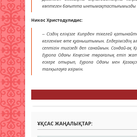
көптеген бағытта ынтымақтастығымызды од
Никос Христодулидис:
– Сіздің еліңізге Кипрден тікелей қатынайт
келгеніме өте қуаныштымын. Елдеріміздің ә
септігін тигізеді деп санаймын. Сондай-ақ 
Еуропа Одағы Кеңесіне төрағалық етіп жа
ескере отырып, Еуропа Одағы мен Қазақ
талқылауға әзірмін.
ҰҚСАС ЖАҢАЛЫҚТАР: