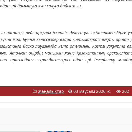
ан әрі дамытуға күш салуға дайынмын.
ын алғашқы рейс арқылы іскерлік делегация өкілдерімен бірге ұ
леуеті мол. Бүгінгі келіссөздер өзара ынтымақтастықты арттыр
Қазақстанға басқа лауазымда келіп отырмын. Қазіргі уақытта ел
тыр. Аталған өңірдің маңызын және Қазақстанның ерекшелікте
стан арасындағы ықпалдастықты одан әрі ілгерілету жолда
Жаңалықтар
03 маусым 2026 ж.
202