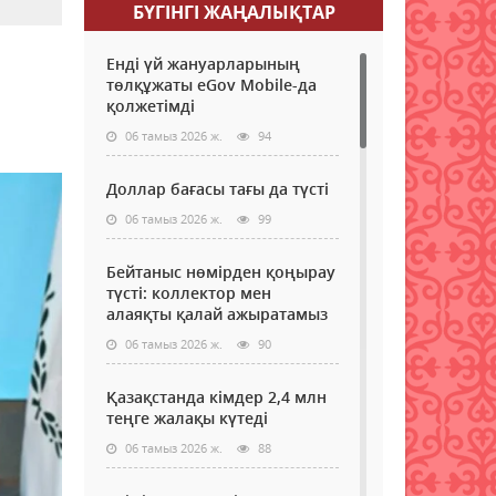
БҮГІНГI ЖАҢАЛЫҚТАР
Енді үй жануарларының
төлқұжаты eGov Mobile-да
қолжетімді
06 тамыз 2026 ж.
94
Доллар бағасы тағы да түсті
06 тамыз 2026 ж.
99
Бейтаныс нөмірден қоңырау
түсті: коллектор мен
алаяқты қалай ажыратамыз
06 тамыз 2026 ж.
90
Қазақстанда кімдер 2,4 млн
теңге жалақы күтеді
06 тамыз 2026 ж.
88