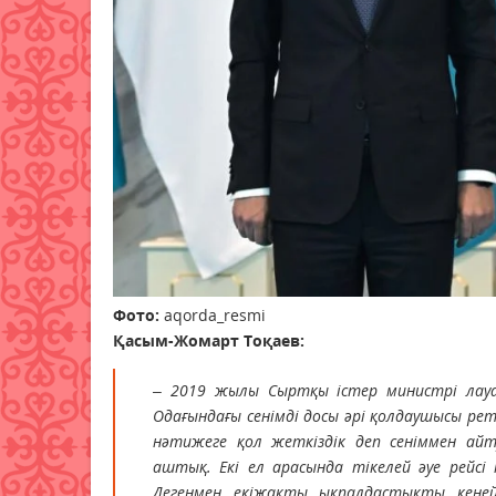
Фото:
aqorda_resmi
Қасым-Жомарт Тоқаев:
– 2019 жылы Сыртқы істер министрі лауаз
Одағындағы сенімді досы әрі қолдаушысы реті
нәтижеге қол жеткіздік деп сеніммен айт
аштық. Екі ел арасында тікелей әуе рейсі
Дегенмен екіжақты ықпалдастықты кеңей