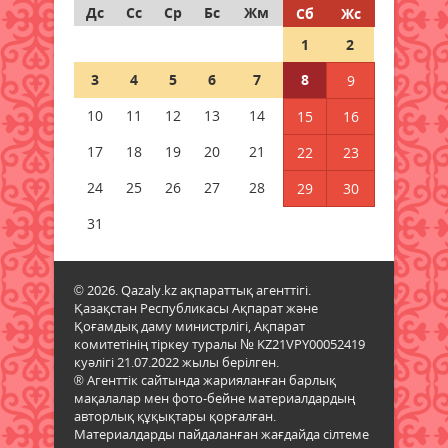
Дс
Сс
Ср
Бс
Жм
Сб
Жс
1
2
Ғалымдар отбасында нешінші
болып туғаныңыз өміріңізге
3
4
5
6
7
8
9
қалай әсер ететінін айтты
08 тамыз 2026 ж.
60
10
11
12
13
14
15
16
17
18
19
20
21
22
23
1 қыркүйектен бастап жаңа
шектеу: Қазақстанға қандай
24
25
26
27
28
29
30
көліктерді әкелуге тыйым
салынады?
31
08 тамыз 2026 ж.
60
© 2026. Qazaly.kz ақпараттық агенттігі.
Гранттан қағылған
Қазақстан Республикасы Ақпарат және
талапкерлерге тағы бір
Қоғамдық даму министрлігі, Ақпарат
мүмкіндік: 4 мыңнан астам грант
комитетінің тіркеу туралы № KZ21VPY00052419
бар
куәлігі 21.07.2022 жылы берілген.
08 тамыз 2026 ж.
57
® Агенттік сайтында жарияланған барлық
мақалалар мен фото-бейне материалдардың
авторлық құқықтары қорғалған.
Азаматтық белсенділік – ел
Материалдарды пайдаланған жағдайда сілтеме
болашағының кепілі