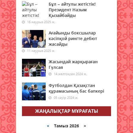
берді
Бұл – айтулы жетістік!
Президент Назым
08 тамыз 2026 ж.
60
Қызайбайды
16 наурыз 2025 ж.
Қазақстанның бірқатар
өңірлеріне аптап ыстық қайта
Ағайынды боксшылар
оралады - синоптиктер
кәсіпқой рингте дебют
08 тамыз 2026 ж.
жасайды
61
11 наурыз 2025 ж.
Елімізде бір тәулікте үш орман
Жасындай жарқыраған
өрті тіркелді
Гүлсая
08 тамыз 2026 ж.
67
14 желтоқсан 2024 ж.
Футболдан Қазақстан
Синоптиктер Астана мен
құрамасының бас бапкері
Алматыда аптап ыстық
болатынын ескертті
05 сәуір 2024 ж.
08 тамыз 2026 ж.
62
ЖАҢАЛЫҚТАР МҰРАҒАТЫ
Қазақстанда 7 тамызда үш
орман өрті тіркелді
«
Тамыз 2026 »
08 тамыз 2026 ж.
65