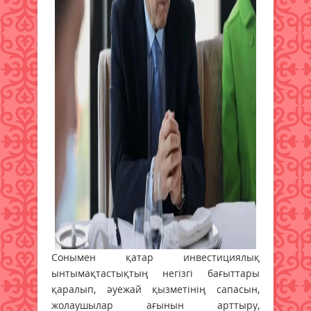
Сонымен қатар инвестициялық
ынтымақтастықтың негізгі бағыттары
қаралып, әуежай қызметінің сапасын,
жолаушылар ағынын арттыру,