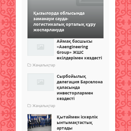
Қызылорда облысында
заманауи сауда-
логистикалық орталық құру
жоспарлануда
Аймақ басшысы
«Aаеngineering
Group» ЖШС
өкілдерімен кездесті
Жаңалықтар
Сырбойылық
делегация Барселона
қаласында
инвесторлармен
кездесті
Жаңалықтар
Қытаймен іскерлік
ынтымақтастық
артады