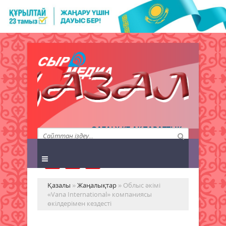
QAZALY.KZ АҚПАРАТТЫҚ
АГЕНТТІГІ
Қазалы
»
Жаңалықтар
» Облыс әкімі
«Vana International» компаниясы
өкілдерімен кездесті