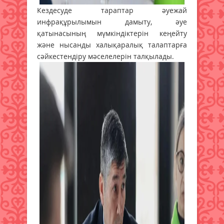
Кездесуде тараптар әуежай
инфрақұрылымын дамыту, әуе
қатынасының мүмкіндіктерін кеңейту
және нысанды халықаралық талаптарға
сәйкестендіру мәселелерін талқылады.