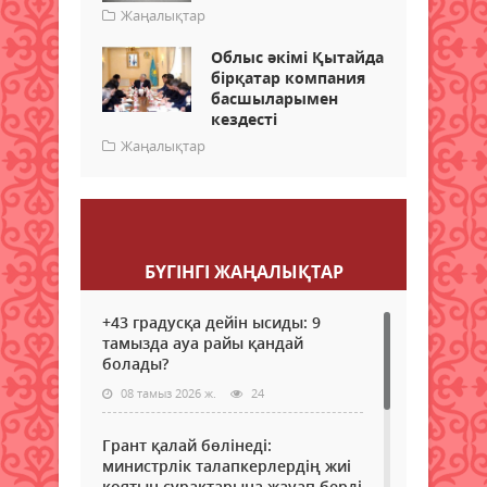
Жаңалықтар
Облыс әкімі Қытайда
бірқатар компания
басшыларымен
кездесті
Жаңалықтар
Пікір қалдыру
БҮГІНГI ЖАҢАЛЫҚТАР
+43 градусқа дейін ысиды: 9
тамызда ауа райы қандай
болады?
08 тамыз 2026 ж.
24
Грант қалай бөлінеді:
министрлік талапкерлердің жиі
қоятын сұрақтарына жауап берді