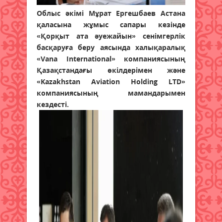
Облыс әкімі Мұрат Ергешбаев Астана
қаласына жұмыс сапары кезінде
«Қорқыт ата әуежайын» сенімгерлік
басқаруға беру аясында халықаралық
«Vana International» компаниясының
Қазақстандағы өкілдерімен және
«Kazakhstan Aviation Holding LTD»
компаниясының мамандарымен
кездесті.