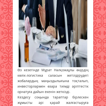
Өз кезегінде Мұрат Нәлқожаұлы өңірдің
көлік-логистика саласын жетілдірудегі
жобалардың маңыздылығына тоқталып,
инвесторлармен өзара тиімді әріптестік
орнатуға дайын екенін жеткізді.
Кездесу соңында тараптар бірлескен
жұмысты әрі қарай жалғастыруға