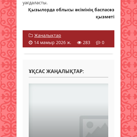
уағдаласты.
Қызылорда облысы әкімінің баспасөз
қызметі
Жаңалықтар
14 мамыр 2026 ж.
283
0
ҰҚСАС ЖАҢАЛЫҚТАР: