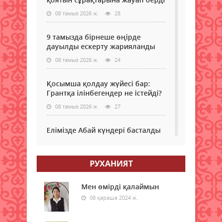
08 тамыз 2026 ж.
28
9 тамызда бірнеше өңірде
дауылды ескерту жарияланды
08 тамыз 2026 ж.
24
Қосымша қолдау жүйесі бар:
Грантқа ілінбегендер не істейді?
08 тамыз 2026 ж.
27
Елімізде Абай күндері басталды
08 тамыз 2026 ж.
22
РУХАНИЯТ
Қызылордада “Жасыл ел“ еңбек
жасақтарының қатысуымен
экологиялық сенбілік өтті
Мен өмірді қалаймын
08 қараша 2024 ж.
08 тамыз 2026 ж.
25