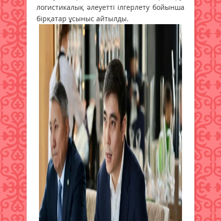
логистикалық әлеуетті ілгерлету бойынша
бірқатар ұсыныс айтылды.