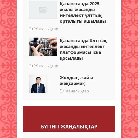
Қазақстанда 2025
жылы жасанды
интеллект ұлттық
орталығы ашылады
Жаңалықтар
Қазақстанда Ұлттық
жасанды интеллект
платформасы іске
қосылады
Жаңалықтар
Жолдың жайы
жақсармақ
Жаңалықтар
Пікір қалдыру
БҮГІНГI ЖАҢАЛЫҚТАР