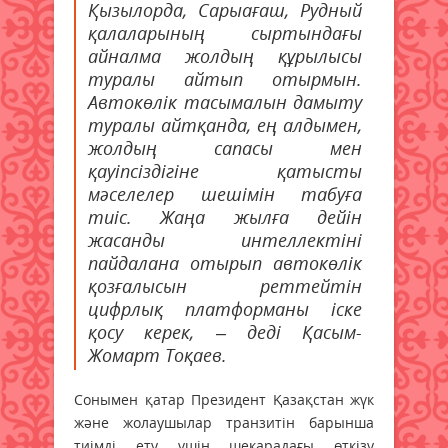
Қызылорда, Сарыағаш, Рудный
қалаларының сыртындағы
айналма жолдың құрылысы
туралы айтып отырмын.
Автокөлік тасымалын дамыту
туралы айтқанда, ең алдымен,
жолдың сапасы мен
қауіпсіздігіне қатысты
мәселелер шешімін табуға
тиіс. Жаңа жылға дейін
жасанды интеллектіні
пайдалана отырып автокөлік
қозғалысын реттейтін
цифрлық платформаны іске
қосу керек, – деді Қасым-
Жомарт Тоқаев.
Сонымен қатар Президент Қазақстан жүк
және жолаушылар транзитін барынша
тиімді ету үшін шекарадағы өткізу