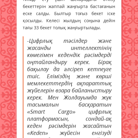
бекеттерін жаппай жаңғырта бастағанын
еске салды. Былтыр тоғыз бекет іске
қосылды. Келесі жылдың соңына дейін
тағы 33 бекет толық жаңғыртылады.
-Цифрлық тәсілдер және
жасанды интеллектінің
көмегімен кедендік рәсімдерді
оңтайландыру керек. Бірақ
бақылау да әлсіреп кетпеуге
тиіс. Еліміздің және көрші
мемлекеттердің ақпараттық
жүйелерін өзара байланыстыру
керек. Мен Жолдауымда жүк
тасымалын басқаратын
«Smart Cargo» цифрлық
платформасын, сондай-ақ
кеден рәсімдерін жасайтын
«Keden» жүйесін енгізуді