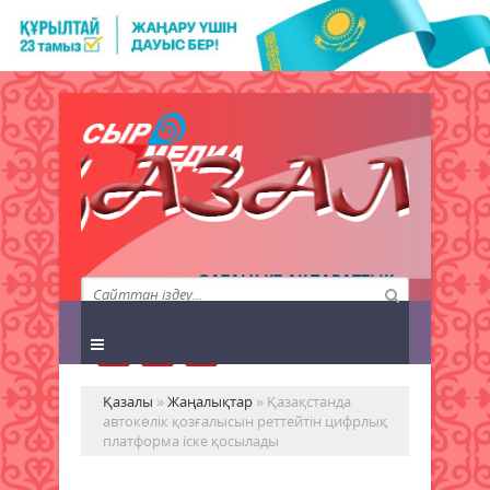
QAZALY.KZ АҚПАРАТТЫҚ
АГЕНТТІГІ
Қазалы
»
Жаңалықтар
» Қазақстанда
автокөлік қозғалысын реттейтін цифрлық
платформа іске қосылады