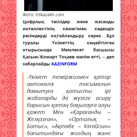
Фото: trtkazakh.com
Цифрлық тәсілдер және жасанды
интеллектінің көмегімен кедендік
рәсімдерді оңтайландыру керек. Бұл
туралы Үкіметтің кеңейтілген
отырысында Мемлекет басшысы
Қасым-Жомарт Тоқаев мәлім етті, – деп
хабарлайды
KAZINFORM
-Үкімет теміржолмен қатар
автокөлік тасымалын
дамытуға қатысты ірі
жобаларды да жүзеге асыру
барысын қатаң бақылауға алуы
қажет. Мен «Қарағанды –
Жезқазған», «Орталық –
Батыс», «Ақтөбе – Ұлғайсын»
бағытындағы жолдың және