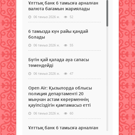
Ұлттық банк 6 тамызға арналған
валюта бағамын жариялады
06 тамыз 2026 ж.
52
6 тамызда күн райы қандай
болады
06 тамыз 2026 ж.
55
Бүгін қай қалада ауа сапасы
төмендейді
06 тамыз 2026 ж.
47
Open Air: Қызылорда облысы
полиция департаменті 20
мыңнан астам көрерменнің
қауіпсіздігін қамтамасыз етті
06 тамыз 2026 ж.
60
Ұлттық банк 6 тамызға арналған
валюта бағамын жариялады