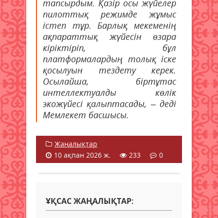
тапсырдым. Қазір осы жүйелер
пилоттық режимде жұмыс
істеп тұр. Барлық мекеменің
ақпараттық жүйесін өзара
кіріктіріп, бұл
платформалардың толық іске
қосылуын тездету керек.
Осылайша, біртұтас
интеллектуалды көлік
экожүйесі қалыптасады, – деді
Мемлекет басшысы.
Жаңалықтар
10 ақпан 2026 ж.
233
0
ҰҚСАС ЖАҢАЛЫҚТАР: