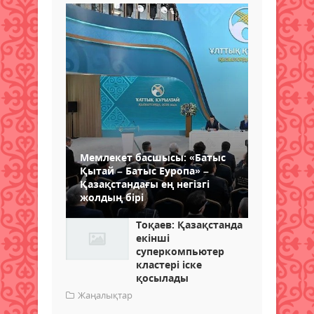
Мемлекет басшысы: «Батыс
Қытай – Батыс Еуропа» –
Қазақстандағы ең негізгі
жолдың бірі
Тоқаев: Қазақстанда
екінші
суперкомпьютер
кластері іске
қосылады
Жаңалықтар