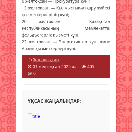
6 желтоқсан — Прокуратура күні;
13 желтоқсан — Қылмыстық-атқару жүйесі
қызметкерлерінің күні;
20 желтоқсан — Қазақстан
Республикасының Мемлекеттік
фельдъегерлік қызметі күні;
22 желтоқсан — Энергетиктер күні және
Архив қызметкерлері күні.
Жаңалықтар
01 желтоқсан 2025 ж.
405
0
ҰҚСАС ЖАҢАЛЫҚТАР: