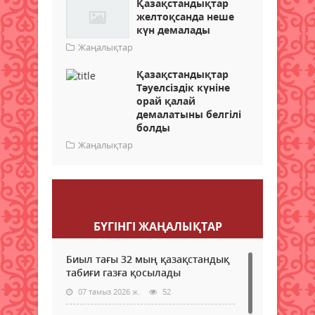
Қазақстандықтар
желтоқсанда неше
күн демалады
Жаңалықтар
Қазақстандықтар
Тәуелсіздік күніне
орай қалай
демалатыны белгілі
болды
Жаңалықтар
Пікір қалдыру
БҮГІНГI ЖАҢАЛЫҚТАР
Биыл тағы 32 мың қазақстандық
табиғи газға қосылады
07 тамыз 2026 ж.
52