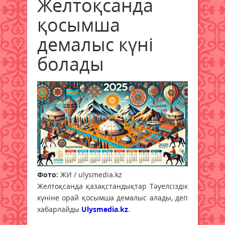
Желтоқсанда
қосымша
демалыс күні
болады
Фото:
ЖИ / ulysmedia.kz
Желтоқсанда қазақстандықтар Тәуелсіздік
күніне орай қосымша демалыс алады, деп
хабарлайды
Ulysmedia.kz
.