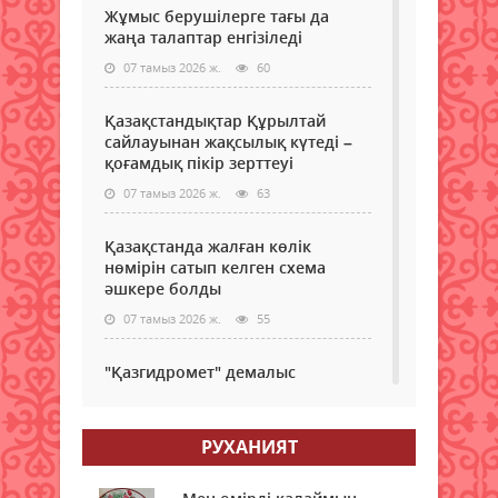
Жұмыс берушілерге тағы да
жаңа талаптар енгізіледі
07 тамыз 2026 ж.
60
Қазақстандықтар Құрылтай
сайлауынан жақсылық күтеді –
қоғамдық пікір зерттеуі
07 тамыз 2026 ж.
63
Қазақстанда жалған көлік
нөмірін сатып келген схема
әшкере болды
07 тамыз 2026 ж.
55
"Қазгидромет" демалыс
күндеріне арналған ауа райы
болжамын жариялады
РУХАНИЯТ
07 тамыз 2026 ж.
56
7 тамыздағы сауда