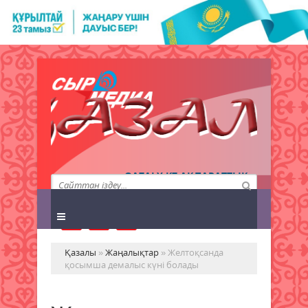
QAZALY.KZ АҚПАРАТТЫҚ
АГЕНТТІГІ
Қазалы
»
Жаңалықтар
» Желтоқсанда
қосымша демалыс күні болады