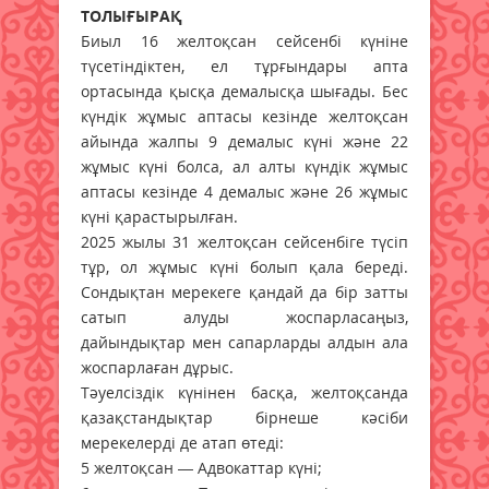
ТОЛЫҒЫРАҚ
Биыл 16 желтоқсан сейсенбі күніне
түсетіндіктен, ел тұрғындары апта
ортасында қысқа демалысқа шығады. Бес
күндік жұмыс аптасы кезінде желтоқсан
айында жалпы 9 демалыс күні және 22
жұмыс күні болса, ал алты күндік жұмыс
аптасы кезінде 4 демалыс және 26 жұмыс
күні қарастырылған.
2025 жылы 31 желтоқсан сейсенбіге түсіп
тұр, ол жұмыс күні болып қала береді.
Сондықтан мерекеге қандай да бір затты
сатып алуды жоспарласаңыз,
дайындықтар мен сапарларды алдын ала
жоспарлаған дұрыс.
Тәуелсіздік күнінен басқа, желтоқсанда
қазақстандықтар бірнеше кәсіби
мерекелерді де атап өтеді:
5 желтоқсан — Адвокаттар күні;